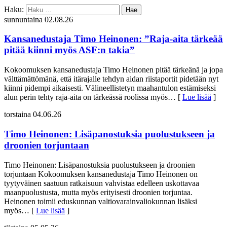
Haku:
sunnuntaina 02.08.26
Kansanedustaja Timo Heinonen: ”Raja-aita tärkeää
pitää kiinni myös ASF:n takia”
Kokoomuksen kansanedustaja Timo Heinonen pitää tärkeänä ja jopa
välttämättömänä, että itärajalle tehdyn aidan riistaportit pidetään nyt
kiinni pidempi aikaisesti. Välineellistetyn maahantulon estämiseksi
alun perin tehty raja-aita on tärkeässä roolissa myös
… [
Lue lisää
]
torstaina 04.06.26
Timo Heinonen: Lisäpanostuksia puolustukseen ja
droonien torjuntaan
Timo Heinonen: Lisäpanostuksia puolustukseen ja droonien
torjuntaan Kokoomuksen kansanedustaja Timo Heinonen on
tyytyväinen saatuun ratkaisuun vahvistaa edelleen uskottavaa
maanpuolustusta, mutta myös erityisesti droonien torjuntaa.
Heinonen toimii eduskunnan valtiovarainvaliokunnan lisäksi
myös
… [
Lue lisää
]