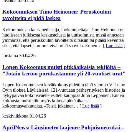
tiistaina 05.05.26
Kokoomuksen Timo Heinonen: Peruskoulun
tavoitteita ei pidä laskea
Kokoomuksen kansanedustaja, luokanopettaja Timo Heinonen on
huolissaan julkisesta keskustelusta ja uutisoinnista missä annetaan
ymmärtää, että peruskoulun tavoitteita oltaisiin tai pitäisi keventää
siksi, että lapset ja nuoret eivät niitä saavuta. Ennen
… [
Lue lisää
]
torstaina 30.04.26
Lopen Kokoomus muisti pitkäaikaisia tekijöitä –
”Jotain kertoo porukastamme yli 20-vuotiset urat”
Lopen Kokoomuksen kevätkokous pidettiin tänä vuonna V. Leino
Oy:n tiloissa Läyliäisissä. 121-vuotiaan perheyrityksen historiaa ja
nykypäivää kokousväelle esitteli kauppias Juha Leppänen. Ennen
kokousta muistettiin myös kolmea pitkäaikaista
kokoomusvaikuttajaa. -Teistä jokainen
… [
Lue lisää
]
keskiviikkona 01.04.26
AprilNews: Länsimetro laajenee Pohjoismetroksi –