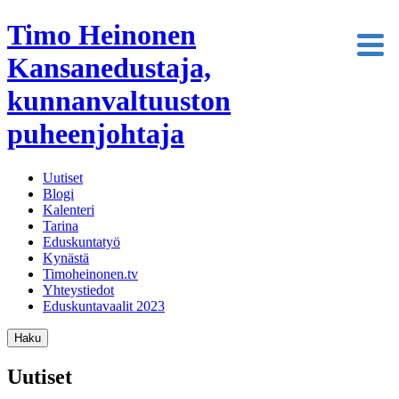
Timo Heinonen
Kansanedustaja,
kunnanvaltuuston
puheenjohtaja
Uutiset
Blogi
Kalenteri
Tarina
Eduskuntatyö
Kynästä
Timoheinonen.tv
Yhteystiedot
Eduskuntavaalit 2023
Haku
Uutiset