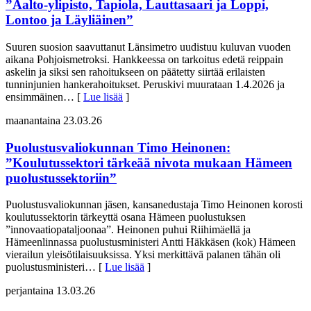
”Aalto-ylipisto, Tapiola, Lauttasaari ja Loppi,
Lontoo ja Läyliäinen”
Suuren suosion saavuttanut Länsimetro uudistuu kuluvan vuoden
aikana Pohjoismetroksi. Hankkeessa on tarkoitus edetä reippain
askelin ja siksi sen rahoitukseen on päätetty siirtää erilaisten
tunninjunien hankerahoitukset. Peruskivi muurataan 1.4.2026 ja
ensimmäinen
… [
Lue lisää
]
maanantaina 23.03.26
Puolustusvaliokunnan Timo Heinonen:
”Koulutussektori tärkeää nivota mukaan Hämeen
puolustussektoriin”
Puolustusvaliokunnan jäsen, kansanedustaja Timo Heinonen korosti
koulutussektorin tärkeyttä osana Hämeen puolustuksen
”innovaatiopataljoonaa”. Heinonen puhui Riihimäellä ja
Hämeenlinnassa puolustusministeri Antti Häkkäsen (kok) Hämeen
vierailun yleisötilaisuuksissa. Yksi merkittävä palanen tähän oli
puolustusministeri
… [
Lue lisää
]
perjantaina 13.03.26