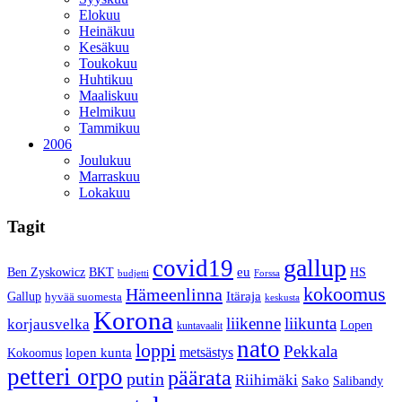
Elokuu
Heinäkuu
Kesäkuu
Toukokuu
Huhtikuu
Maaliskuu
Helmikuu
Tammikuu
2006
Joulukuu
Marraskuu
Lokakuu
Tagit
gallup
covid19
eu
BKT
Ben Zyskowicz
HS
budjetti
Forssa
kokoomus
Hämeenlinna
Itäraja
Gallup
hyvää suomesta
keskusta
Korona
liikenne
liikunta
korjausvelka
Lopen
kuntavaalit
nato
loppi
Pekkala
metsästys
Kokoomus
lopen kunta
petteri orpo
päärata
putin
Riihimäki
Sako
Salibandy