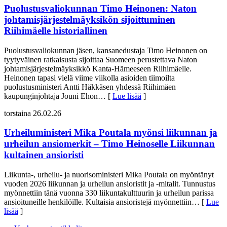
Puolustusvaliokunnan Timo Heinonen: Naton
johtamisjärjestelmäyksikön sijoittuminen
Riihimäelle historiallinen
Puolustusvaliokunnan jäsen, kansanedustaja Timo Heinonen on
tyytyväinen ratkaisusta sijoittaa Suomeen perustettava Naton
johtamisjärjestelmäyksikkö Kanta-Hämeeseen Riihimäelle.
Heinonen tapasi vielä viime viikolla asioiden tiimoilta
puolustusministeri Antti Häkkäsen yhdessä Riihimäen
kaupunginjohtaja Jouni Ehon
… [
Lue lisää
]
torstaina 26.02.26
Urheiluministeri Mika Poutala myönsi liikunnan ja
urheilun ansiomerkit – Timo Heinoselle Liikunnan
kultainen ansioristi
Liikunta-, urheilu- ja nuorisoministeri Mika Poutala on myöntänyt
vuoden 2026 liikunnan ja urheilun ansioristit ja -mitalit. Tunnustus
myönnettiin tänä vuonna 330 liikuntakulttuurin ja urheilun parissa
ansioituneille henkilöille. Kultaisia ansioristejä myönnettiin
… [
Lue
lisää
]