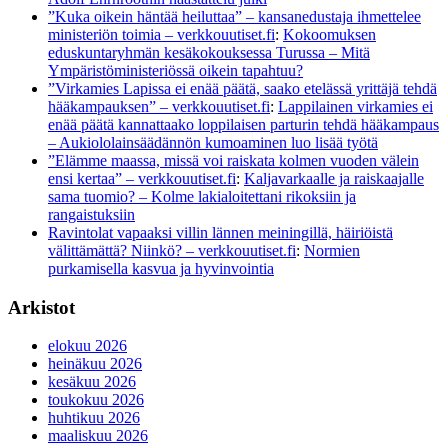
”Kuka oikein häntää heiluttaa” – kansanedustaja ihmettelee
ministeriön toimia – verkkouutiset.fi
:
Kokoomuksen
eduskuntaryhmän kesäkokouksessa Turussa – Mitä
Ympäristöministeriössä oikein tapahtuu?
”Virkamies Lapissa ei enää päätä, saako etelässä yrittäjä tehdä
hääkampauksen” – verkkouutiset.fi
:
Lappilainen virkamies ei
enää päätä kannattaako loppilaisen parturin tehdä hääkampaus
– Aukiololainsäädännön kumoaminen luo lisää työtä
”Elämme maassa, missä voi raiskata kolmen vuoden välein
ensi kertaa” – verkkouutiset.fi
:
Kaljavarkaalle ja raiskaajalle
sama tuomio? – Kolme lakialoitettani rikoksiin ja
rangaistuksiin
Ravintolat vapaaksi villin lännen meiningillä, häiriöistä
välittämättä? Niinkö? – verkkouutiset.fi
:
Normien
purkamisella kasvua ja hyvinvointia
Arkistot
elokuu 2026
heinäkuu 2026
kesäkuu 2026
toukokuu 2026
huhtikuu 2026
maaliskuu 2026