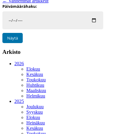
← Vanhemmat artikkelit
Päivämäärähaku:
Arkisto
2026
Elokuu
Kesäkuu
Toukokuu
Huhtikuu
Maaliskuu
Helmikuu
2025
Joulukuu
Syyskuu
Elokuu
Heinäkuu
Kesäkuu
Toukokuu