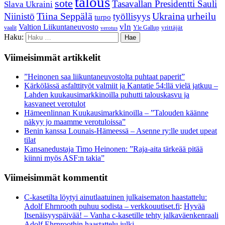
talous
sote
Tasavallan Presidentti Sauli
Slava Ukraini
Ukraina
Niinistö
Tiina Seppälä
työllisyys
urheilu
turpo
Valtion Liikuntaneuvosto
vln
vaalit
Yle Gallup
yrittäjät
verotus
Haku:
Viimeisimmät artikkelit
”Heinonen saa liikuntaneuvostolta puhtaat paperit”
Kärkölässä asfalttityöt valmiit ja Kantatie 54:llä vielä jatkuu –
Lahden kuukausimarkkinoilla puhutti talouskasvu ja
kasvaneet verotulot
Hämeenlinnan Kuukausimarkkinoilla – ”Talouden käänne
näkyy jo maamme verotuloissa”
Benin kanssa Lounais-Hämeessä – Asenne ry:lle uudet upeat
tilat
Kansanedustaja Timo Heinonen: ”Raja-aita tärkeää pitää
kiinni myös ASF:n takia”
Viimeisimmät kommentit
C-kasetilta löytyi ainutlaatuinen julkaisematon haastattelu:
Adolf Ehrnrooth puhuu sodista – verkkouutiset.fi
:
Hyvää
Itsenäisyyspäivää! – Vanha c-kasetille tehty jalkaväenkenraali
Adolf Ehrnroothin haastattelu julki