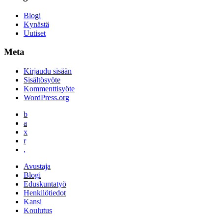
Blogi
Kynästä
Uutiset
Meta
Kirjaudu sisään
Sisältösyöte
Kommenttisyöte
WordPress.org
b
a
x
r
,
Avustaja
Blogi
Eduskuntatyö
Henkilötiedot
Kansi
Koulutus