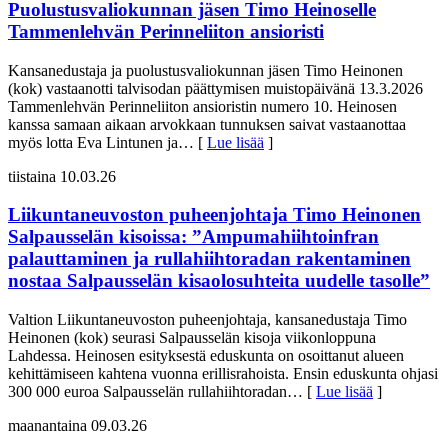
Puolustusvaliokunnan jäsen Timo Heinoselle
Tammenlehvän Perinneliiton ansioristi
Kansanedustaja ja puolustusvaliokunnan jäsen Timo Heinonen
(kok) vastaanotti talvisodan päättymisen muistopäivänä 13.3.2026
Tammenlehvän Perinneliiton ansioristin numero 10. Heinosen
kanssa samaan aikaan arvokkaan tunnuksen saivat vastaanottaa
myös lotta Eva Lintunen ja
… [
Lue lisää
]
tiistaina 10.03.26
Liikuntaneuvoston puheenjohtaja Timo Heinonen
Salpausselän kisoissa: ”Ampumahiihtoinfran
palauttaminen ja rullahiihtoradan rakentaminen
nostaa Salpausselän kisaolosuhteita uudelle tasolle”
Valtion Liikuntaneuvoston puheenjohtaja, kansanedustaja Timo
Heinonen (kok) seurasi Salpausselän kisoja viikonloppuna
Lahdessa. Heinosen esityksestä eduskunta on osoittanut alueen
kehittämiseen kahtena vuonna erillisrahoista. Ensin eduskunta ohjasi
300 000 euroa Salpausselän rullahiihtoradan
… [
Lue lisää
]
maanantaina 09.03.26