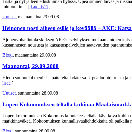
Tiistai ja nyt jälleen eduskunnan hytissä. Upea sininen taivas ja ruska
minuunkin
… [
Lue lisää
]
Uutiset
, maanantaina 29.09.08
Heinonen nosti aiheen esille jo keväällä – AKE: Kat
Ajoneuvohallintokeskuksen AKE:n selvityksen mukaan autojen katsastu
kustannusten noususta ja katsastuspalvelujen saatavuuden parantumis
Blogi
, maanantaina 29.09.08
Maanantai, 29.09.2008
Hieno sunnuntai meni siis pattereita ladatessa. Upea luonto, ruska ja 
lisää
]
Uutiset
, sunnuntaina 28.09.08
Lopen Kokoomuksen teltalla kuhinaa Maalaismarkki
Lopen kokoomuksen Kokoomus kuuntelee -teltalla kävi kova kuhina Lop
markkinaväkeä. Kokoomuksen kunnallisvaaliehdokkaita oli paikalla
Blogi
, sunnuntaina 28.09.08