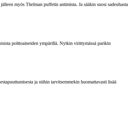
jälleen myös Thelman puffetin antimista. Ja sääkin suosi sadeuhasta
sista polttoaineiden ympärillä. Nytkin virittymässä parikin
stapuuttumisesta ja niihin tarvitsemmekin huomattavasti lisää