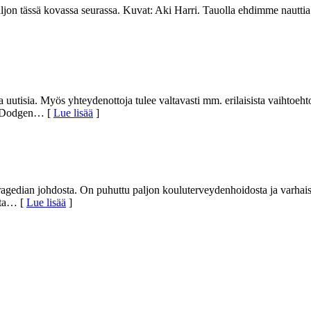
on tässä kovassa seurassa. Kuvat: Aki Harri. Tauolla ehdimme nauttia 
tisia. Myös yhteydenottoja tulee valtavasti mm. erilaisista vaihtoehtoi
i Dodgen
… [
Lue lisää
]
ragedian johdosta. On puhuttu paljon kouluterveydenhoidosta ja varhaise
ta
… [
Lue lisää
]