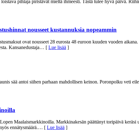
a loistava pihlaja piristävät mieltä ihmeesti. Tästä tulee hyvä päivä. Ri
sastushinnat nousseet kustannuksia nopeammin
smaksut ovat nousseet 28 eurosta 48 euroon kuuden vuoden aikana. Sel
esta. Kansanedustaja
… [
Lue lisää
]
kaunis sää antoi siihen parhaan mahdollisen keinon. Poronpolku veti eile
noilla
en Maalaismarkkinoilla. Markkinakesän päättänyt toripäivä keräsi upe
 myös ennätysmäärä.
… [
Lue lisää
]