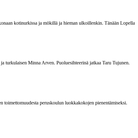
okonaan kotinurkissa ja mökillä ja hieman ulkoillenkin. Tänään Lopella
ja turkulaisen Minna Arven. Puoluesihteerinä jatkaa Taru Tujunen.
sen toimettomuudesta peruskoulun luokkakokojen pienentämiseksi.