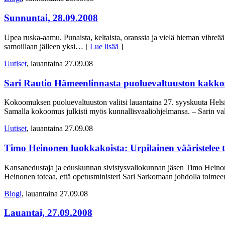
Sunnuntai, 28.09.2008
Upea ruska-aamu. Punaista, keltaista, oranssia ja vielä hieman vihreää
samoillaan jälleen yksi
… [
Lue lisää
]
Uutiset
, lauantaina 27.09.08
Sari Rautio Hämeenlinnasta puoluevaltuuston kakkos
Kokoomuksen puoluevaltuuston valitsi lauantaina 27. syyskuuta Helsi
Samalla kokoomus julkisti myös kunnallisvaaliohjelmansa. – Sarin va
Uutiset
, lauantaina 27.09.08
Timo Heinonen luokkakoista: Urpilainen vääristelee 
Kansanedustaja ja eduskunnan sivistysvaliokunnan jäsen Timo Heinon
Heinonen toteaa, että opetusministeri Sari Sarkomaan johdolla toimeen
Blogi
, lauantaina 27.09.08
Lauantai, 27.09.2008