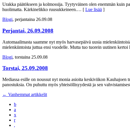
Urakka päätökseen ja kolmossija. Tyytyväinen olen enemmän kuin palj
huolimatta. Kärkinelikko ruusukkeineen.
… [
Lue lisää
]
Blogi
, perjantaina 26.09.08
Perjantai, 26.09.2008
Automaailmasta saamme nyt myös harvasepäivä uusia mielenkiintoisia uu
mielenkiintoista juttua ensi vuodelle. Mutta tuo tuorein uutinen kerto
Blogi
, torstaina 25.09.08
Torstai, 25.09.2008
Mediassa esille on noussut nyt monia asioita keskiviikon Kauhajoen t
panostuksia. On puhuttu myös yhteisöllisyydestä ja sen vahvistamises
←
Vanhemmat artikkelit
b
a
x
r
,