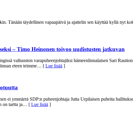
kin. Tänään täydellinen vapaapäivä ja ajattelin sen käyttää kyllä nyt k
eksi – Timo Heinonen toivoo uudistusten jatkuvan
ngissä valtuuston varapuheenjohtajiksi hämeenlinnalaisen Sari Raution 
linnan eteen teimme
… [
Lue lisää
]
totuutta
en ei ymmärrä SDP:n puheenjohtaja Jutta Urpilaisen puheita hallituk
 on tarttu ja
… [
Lue lisää
]