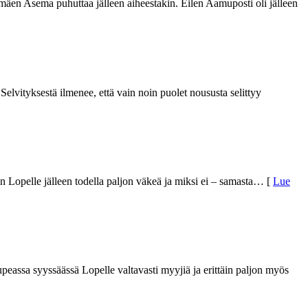
ihimäen Asema puhuttaa jälleen aiheestakin. Eilen Aamuposti oli jälleen
vityksestä ilmenee, että vain noin puolet noususta selittyy
n Lopelle jälleen todella paljon väkeä ja miksi ei – samasta
… [
Lue
assa syyssäässä Lopelle valtavasti myyjiä ja erittäin paljon myös