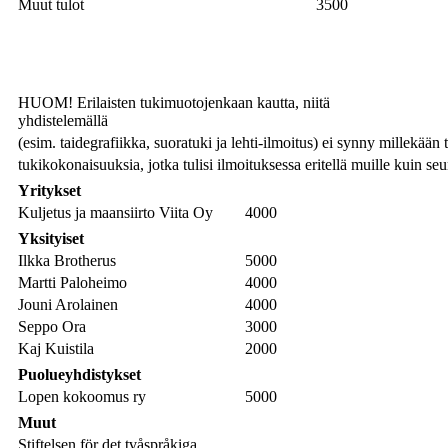
Muut tulot
3500
HUOM! Erilaisten tukimuotojenkaan kautta, niitä
yhdistelemällä
(esim. taidegrafiikka, suoratuki ja lehti-ilmoitus) ei synny millekään 
tukikokonaisuuksia, jotka tulisi ilmoituksessa eritellä muille kuin seu
Yritykset
Kuljetus ja maansiirto Viita Oy
4000
Yksityiset
Ilkka Brotherus
5000
Martti Paloheimo
4000
Jouni Arolainen
4000
Seppo Ora
3000
Kaj Kuistila
2000
Puolueyhdistykset
Lopen kokoomus ry
5000
Muut
Stiftelsen för det tvåspråkiga