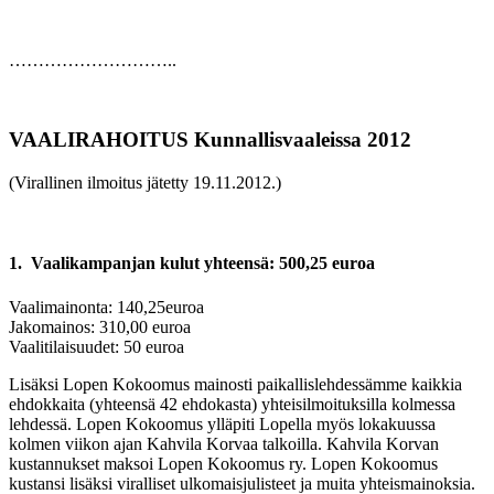
………………………..
VAALIRAHOITUS Kunnallisvaaleissa 2012
(Virallinen ilmoitus jätetty 19.11.2012.)
1. Vaalikampanjan kulut yhteensä: 500,25 euroa
Vaalimainonta: 140,25euroa
Jakomainos: 310,00 euroa
Vaalitilaisuudet: 50 euroa
Lisäksi Lopen Kokoomus mainosti paikallislehdessämme kaikkia
ehdokkaita (yhteensä 42 ehdokasta) yhteisilmoituksilla kolmessa
lehdessä. Lopen Kokoomus ylläpiti Lopella myös lokakuussa
kolmen viikon ajan Kahvila Korvaa talkoilla. Kahvila Korvan
kustannukset maksoi Lopen Kokoomus ry. Lopen Kokoomus
kustansi lisäksi viralliset ulkomaisjulisteet ja muita yhteismainoksia.