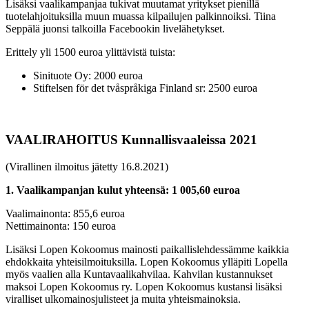
Lisäksi vaalikampanjaa tukivat muutamat yritykset pienillä
tuotelahjoituksilla muun muassa kilpailujen palkinnoiksi. Tiina
Seppälä juonsi talkoilla Facebookin livelähetykset.
Erittely yli 1500 euroa ylittävistä tuista:
Sinituote Oy: 2000 euroa
Stiftelsen för det tvåspråkiga Finland sr: 2500 euroa
VAALIRAHOITUS Kunnallisvaaleissa 2021
(Virallinen ilmoitus jätetty 16.8.2021)
1. Vaalikampanjan kulut yhteensä: 1 005,60 euroa
Vaalimainonta: 855,6 euroa
Nettimainonta: 150 euroa
Lisäksi Lopen Kokoomus mainosti paikallislehdessämme kaikkia
ehdokkaita yhteisilmoituksilla. Lopen Kokoomus ylläpiti Lopella
myös vaalien alla Kuntavaalikahvilaa. Kahvilan kustannukset
maksoi Lopen Kokoomus ry. Lopen Kokoomus kustansi lisäksi
viralliset ulkomainosjulisteet ja muita yhteismainoksia.