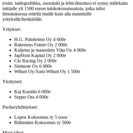
(esim. taidegrafiikka, suoratuki ja lehti-ilmoitus) ei synny millekään
tukijalle yli 1500 euron tukikokonaisuuksia, jotka tulisi
ilmoituksessa eritellä muille kuin alla mainituille
yrityksille/henkilöille.
Yritykset:
H.G. Paloheimo Oy 4 600e
Rakennus Future Oy 2 000e
Kuljetus ja maansiirto Viita Oy 4 000e
JapHom Kapital Oy 2 000e
Clo Racing Oy 2 000e
Sinituote Oy 6 000e
Wihuri Oy/Auto-Wihuri Oy 1 500e
Yksityiset:
Kaj Kuistila 6 000e
Seppo Ora 4 000e
Puolueyhdistykset:
Lopen Kokoomus ry 5 oooe
Riihimäen Kokoomus ry 500e
Muut tahot: