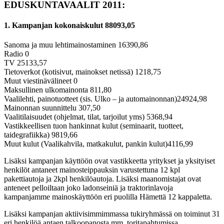
EDUSKUNTAVAALIT 2011:
1. Kampanjan kokonaiskulut 88093,05
Sanoma ja muu lehtimainostaminen 16390,86
Radio 0
TV 25133,57
Tietoverkot (kotisivut, mainokset netissä) 1218,75
Muut viestinävälineet 0
Maksullinen ulkomainonta 811,80
Vaalilehti, painotuotteet (sis. Ulko – ja automainonnan)24924,98
Mainonnan suunnittelu 307,50
Vaalitilaisuudet (ohjelmat, tilat, tarjoilut yms) 5368,94
Vastikkeellisen tuon hankinnat kulut (seminaarit, tuotteet,
taidegrafiikka) 9819,66
Muut kulut (Vaalikahvila, matkakulut, pankin kulut)4116,99
Lisäksi kampanjan käyttöön ovat vastikkeetta yritykset ja yksityiset
henkilöt antaneet mainosteippauksin varustettuna 12 kpl
pakettiautoja ja 2kpl henkilöautoja. Lisäksi maanomistajat ovat
anteneet pelloiltaan joko ladonseiniä ja traktorinlavoja
kampanjamme mainoskäyttöön eri puolilla Hämettä 12 kappaletta.
Lisäksi kampanjan aktiivisimmimmassa tukiryhmässä on toiminut 31
eri henkilöä antaen talkoopanosta mm. toritapahtumissa,