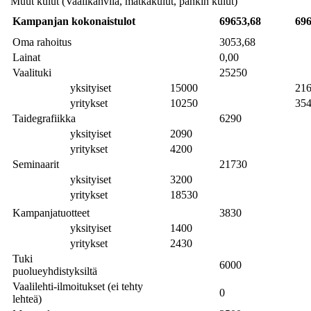
Muut kulut (Vaalikahvila, matkakulut, pankin kulut)
Kampanjan kokonaistulot
69653,68
696
Oma rahoitus
3053,68
Lainat
0,00
Vaalituki
25250
yksityiset
15000
21
yritykset
10250
35
Taidegrafiikka
6290
yksityiset
2090
yritykset
4200
Seminaarit
21730
yksityiset
3200
yritykset
18530
Kampanjatuotteet
3830
yksityiset
1400
yritykset
2430
Tuki
6000
puolueyhdistyksiltä
Vaalilehti-ilmoitukset (ei tehty
0
lehteä)