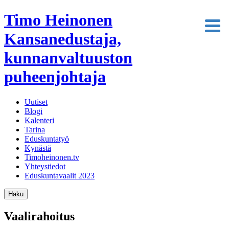
Timo Heinonen
Kansanedustaja,
kunnanvaltuuston
puheenjohtaja
Uutiset
Blogi
Kalenteri
Tarina
Eduskuntatyö
Kynästä
Timoheinonen.tv
Yhteystiedot
Eduskuntavaalit 2023
Haku
Vaalirahoitus