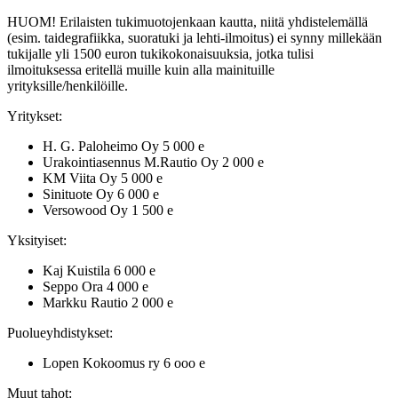
HUOM! Erilaisten tukimuotojenkaan kautta, niitä yhdistelemällä
(esim. taidegrafiikka, suoratuki ja lehti-ilmoitus) ei synny millekään
tukijalle yli 1500 euron tukikokonaisuuksia, jotka tulisi
ilmoituksessa eritellä muille kuin alla mainituille
yrityksille/henkilöille.
Yritykset:
H. G. Paloheimo Oy 5 000 e
Urakointiasennus M.Rautio Oy 2 000 e
KM Viita Oy 5 000 e
Sinituote Oy 6 000 e
Versowood Oy 1 500 e
Yksityiset:
Kaj Kuistila 6 000 e
Seppo Ora 4 000 e
Markku Rautio 2 000 e
Puolueyhdistykset:
Lopen Kokoomus ry 6 ooo e
Muut tahot: