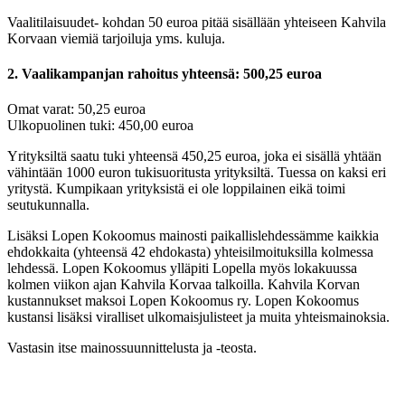
Vaalitilaisuudet- kohdan 50 euroa pitää sisällään yhteiseen Kahvila
Korvaan viemiä tarjoiluja yms. kuluja.
2. Vaalikampanjan rahoitus yhteensä: 500,25 euroa
Omat varat: 50,25 euroa
Ulkopuolinen tuki: 450,00 euroa
Yrityksiltä saatu tuki yhteensä 450,25 euroa, joka ei sisällä yhtään
vähintään 1000 euron tukisuoritusta yrityksiltä. Tuessa on kaksi eri
yritystä. Kumpikaan yrityksistä ei ole loppilainen eikä toimi
seutukunnalla.
Lisäksi Lopen Kokoomus mainosti paikallislehdessämme kaikkia
ehdokkaita (yhteensä 42 ehdokasta) yhteisilmoituksilla kolmessa
lehdessä. Lopen Kokoomus ylläpiti Lopella myös lokakuussa
kolmen viikon ajan Kahvila Korvaa talkoilla. Kahvila Korvan
kustannukset maksoi Lopen Kokoomus ry. Lopen Kokoomus
kustansi lisäksi viralliset ulkomaisjulisteet ja muita yhteismainoksia.
Vastasin itse mainossuunnittelusta ja -teosta.