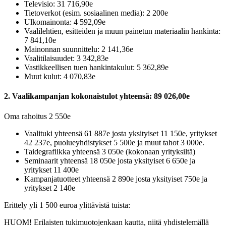
Televisio: 31 716,90e
Tietoverkot (esim. sosiaalinen media): 2 200e
Ulkomainonta: 4 592,09e
Vaalilehtien, esitteiden ja muun painetun materiaalin hankinta:
7 841,10e
Mainonnan suunnittelu: 2 141,36e
Vaalitilaisuudet: 3 342,83e
Vastikkeellisen tuen hankintakulut: 5 362,89e
Muut kulut: 4 070,83e
2. Vaalikampanjan kokonaistulot yhteensä: 89 026,00e
Oma rahoitus 2 550e
Vaalituki yhteensä 61 887e josta yksityiset 11 150e, yritykset
42 237e, puolueyhdistykset 5 500e ja muut tahot 3 000e.
Taidegrafiikka yhteensä 3 050e (kokonaan yrityksiltä)
Seminaarit yhteensä 18 050e josta yksityiset 6 650e ja
yritykset 11 400e
Kampanjatuotteet yhteensä 2 890e josta yksityiset 750e ja
yritykset 2 140e
Erittely yli 1 500 euroa ylittävistä tuista:
HUOM! Erilaisten tukimuotojenkaan kautta, niitä yhdistelemällä