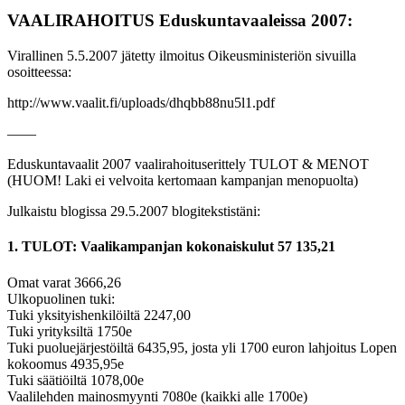
VAALIRAHOITUS Eduskuntavaaleissa 2007:
Virallinen 5.5.2007 jätetty ilmoitus Oikeusministeriön sivuilla
osoitteessa:
http://www.vaalit.fi/uploads/dhqbb88nu5l1.pdf
——
Eduskuntavaalit 2007 vaalirahoituserittely TULOT & MENOT
(HUOM! Laki ei velvoita kertomaan kampanjan menopuolta)
Julkaistu blogissa 29.5.2007 blogitekstistäni:
1. TULOT: Vaalikampanjan kokonaiskulut 57 135,21
Omat varat 3666,26
Ulkopuolinen tuki:
Tuki yksityishenkilöiltä 2247,00
Tuki yrityksiltä 1750e
Tuki puoluejärjestöiltä 6435,95, josta yli 1700 euron lahjoitus Lopen
kokoomus 4935,95e
Tuki säätiöiltä 1078,00e
Vaalilehden mainosmyynti 7080e (kaikki alle 1700e)