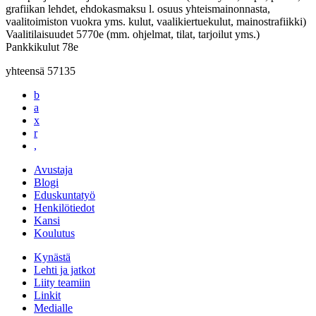
grafiikan lehdet, ehdokasmaksu l. osuus yhteismainonnasta,
vaalitoimiston vuokra yms. kulut, vaalikiertuekulut, mainostrafiikki)
Vaalitilaisuudet 5770e (mm. ohjelmat, tilat, tarjoilut yms.)
Pankkikulut 78e
yhteensä 57135
b
a
x
r
,
Avustaja
Blogi
Eduskuntatyö
Henkilötiedot
Kansi
Koulutus
Kynästä
Lehti ja jatkot
Liity teamiin
Linkit
Medialle