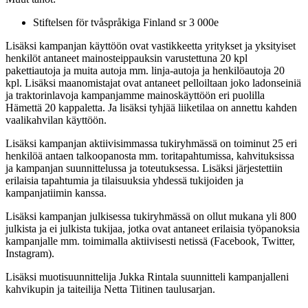
Stiftelsen för tvåspråkiga Finland sr 3 000e
Lisäksi kampanjan käyttöön ovat vastikkeetta yritykset ja yksityiset
henkilöt antaneet mainosteippauksin varustettuna 20 kpl
pakettiautoja ja muita autoja mm. linja-autoja ja henkilöautoja 20
kpl. Lisäksi maanomistajat ovat antaneet pelloiltaan joko ladonseiniä
ja traktorinlavoja kampanjamme mainoskäyttöön eri puolilla
Hämettä 20 kappaletta. Ja lisäksi tyhjää liiketilaa on annettu kahden
vaalikahvilan käyttöön.
Lisäksi kampanjan aktiivisimmassa tukiryhmässä on toiminut 25 eri
henkilöä antaen talkoopanosta mm. toritapahtumissa, kahvituksissa
ja kampanjan suunnittelussa ja toteutuksessa. Lisäksi järjestettiin
erilaisia tapahtumia ja tilaisuuksia yhdessä tukijoiden ja
kampanjatiimin kanssa.
Lisäksi kampanjan julkisessa tukiryhmässä on ollut mukana yli 800
julkista ja ei julkista tukijaa, jotka ovat antaneet erilaisia työpanoksia
kampanjalle mm. toimimalla aktiivisesti netissä (Facebook, Twitter,
Instagram).
Lisäksi muotisuunnittelija Jukka Rintala suunnitteli kampanjalleni
kahvikupin ja taiteilija Netta Tiitinen taulusarjan.