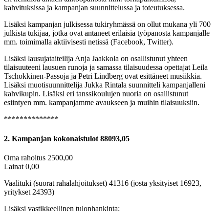
kahvituksissa ja kampanjan suunnittelussa ja toteutuksessa.
Lisäksi kampanjan julkisessa tukiryhmässä on ollut mukana yli 700
julkista tukijaa, jotka ovat antaneet erilaisia työpanosta kampanjalle
mm. toimimalla aktiivisesti netissä (Facebook, Twitter).
Lisäksi lausujataiteilija Anja Jaakkola on osallistunut yhteen
tilaisuuteeni lausuen runoja ja samassa tilaisuudessa opettajat Leila
Tschokkinen-Passoja ja Petri Lindberg ovat esittäneet musiikkia.
Lisäksi muotisuunnittelija Jukka Rintala suunnitteli kampanjalleni
kahvikupin. Lisäksi eri tanssikoulujen nuoria on osallistunut
esiintyen mm. kampanjamme avaukseen ja muihin tilaisuuksiin.
**************
2. Kampanjan kokonaistulot 88093,05
Oma rahoitus 2500,00
Lainat 0,00
Vaalituki (suorat rahalahjoitukset) 41316 (josta yksityiset 16923,
yritykset 24393)
Lisäksi vastikkeellinen tulonhankinta: