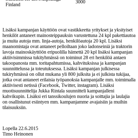
3000
Finland
Lisäksi kampanjan käyttöön ovat vastikkeetta yritykset ja yksityiset
henkilöt antaneet mainosteippauksin varustettuna 24 kpl pakettiautoa
ja muita autoja mm. linja-autoja, henkilöautoja 20 kpl. Lisäksi
maanomistaja ovat antaneet pelloiltaan joko ladonseiniä ja traktorin
lavoja mainoskäyttöön eripuolilla hämettä 20 kpl lisäksi kampanjan
aktiivisimmissa tukityhmässä on toiminut 28 eri henkilöä antaen
takoopanosta mm. toritapahtumissa, kahvituksissa ja kampanjan
suunnittelussa ja toteutuksessa. Lisäksi kampanjan julkisessa
tukiryhmässä on ollut mukana yli 800 julksita ja ei julkista tukijaa,
jotka ovat antaneet erilaisia työpanoksia kampanjalle mm. toimimalla
aktiivisesti netissä (Facebook, Twitter, instagram). Lisäksi
muotisuunnittelija Jukka Rintala suunnitteli kampanjalleni
kahvikupin. Lisäksi eri tanssikoulujen nuoria ja soittajia ja laulajia
on osallistunut esiintyen mm. kampanjamme avajaisiin ja muihin
tilaisuuksiin.
Lopella 22.6.2015
Timo Heinonen