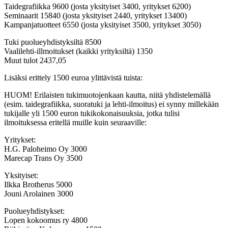
Taidegrafiikka 9600 (josta yksityiset 3400, yritykset 6200)
Seminaarit 15840 (josta yksityiset 2440, yritykset 13400)
Kampanjatuotteet 6550 (josta yksityiset 3500, yritykset 3050)
Tuki puolueyhdistyksiltä 8500
Vaalilehti-illmoitukset (kaikki yrityksiltä) 1350
Muut tulot 2437,05
Lisäksi erittely 1500 euroa ylittävistä tuista:
HUOM! Erilaisten tukimuotojenkaan kautta, niitä yhdistelemällä
(esim. taidegrafiikka, suoratuki ja lehti-ilmoitus) ei synny millekään
tukijalle yli 1500 euron tukikokonaisuuksia, jotka tulisi
ilmoituksessa eritellä muille kuin seuraaville:
Yritykset:
H.G. Paloheimo Oy 3000
Marecap Trans Oy 3500
Yksityiset:
Ilkka Brotherus 5000
Jouni Arolainen 3000
Puolueyhdistykset:
Lopen kokoomus ry 4800