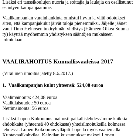
Lisäksi eri tanssikoulujen nuoria ja soittajia ja laulajia on osallistunut
esiintyen kampanjaamme.
Vaalikampanjan varainhankinta onnistui hyvin ja ylitti odotukset
siten, että kampanjakulut jäivät tuloja pienemmiksi. Jäljelle jäänet
varat Timo Heinosen tukiryhmän yhdistys (Hämeen Oikea Suunta
ry) käyttää myöhemmin yhdistyksen sääntöjen mukaiseen
toimintaan.
VAALIRAHOITUS Kunnallisvaaleissa 2017
(Virallinen ilmoitus jätetty 8.6.2017.)
1. Vaalikampanjan kulut yhteensä: 524,08 euroa
Vaalimainonta: 424,08 euroa
Vaalitilaisuudet: 50 euroa
Nettimainonta: 56 euroa
Lisäksi Lopen Kokoomus mainosti paikallislehdessämme kaikkia
ehdokkaita (yhteensä 40 ehdokasta) yhteisilmoituksilla kolmessa
lehdessä. Lopen Kokoomus ylläpiti Lopella myös vaalien alla
Kuntavaalikahvilaa. Kahvilan kustannukset maksoi Lopen