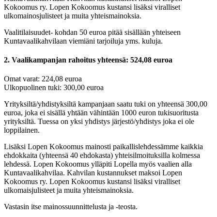
Kokoomus ry. Lopen Kokoomus kustansi lisäksi viralliset
ulkomainosjulisteet ja muita yhteismainoksia.
Vaalitilaisuudet- kohdan 50 euroa pitää sisällään yhteiseen
Kuntavaalikahvilaan viemiäni tarjoiluja yms. kuluja.
2. Vaalikampanjan rahoitus yhteensä: 524,08 euroa
Omat varat: 224,08 euroa
Ulkopuolinen tuki: 300,00 euroa
Yrityksiltä/yhdistyksiltä kampanjaan saatu tuki on yhteensä 300,00
euroa, joka ei sisällä yhtään vähintään 1000 euron tukisuoritusta
yrityksiltä. Tuessa on yksi yhdistys järjestö/yhdistys joka ei ole
loppilainen.
Lisäksi Lopen Kokoomus mainosti paikallislehdessämme kaikkia
ehdokkaita (yhteensä 40 ehdokasta) yhteisilmoituksilla kolmessa
lehdessä. Lopen Kokoomus ylläpiti Lopella myös vaalien alla
Kuntavaalikahvilaa. Kahvilan kustannukset maksoi Lopen
Kokoomus ry. Lopen Kokoomus kustansi lisäksi viralliset
ulkomaisjulisteet ja muita yhteismainoksia.
Vastasin itse mainossuunnittelusta ja -teosta.