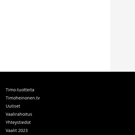
Timo-tuotteita
Timoheinonen.tv
Uutiset
Vaalirahoitus
Yhteystiedot
Vaalit 2023