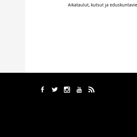
Aikataulut, kutsut ja eduskuntavie
b
a
x
r
,