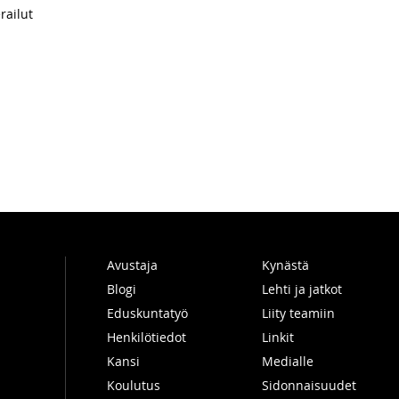
railut
Avustaja
Kynästä
Blogi
Lehti ja jatkot
Eduskuntatyö
Liity teamiin
Henkilötiedot
Linkit
Kansi
Medialle
Koulutus
Sidonnaisuudet