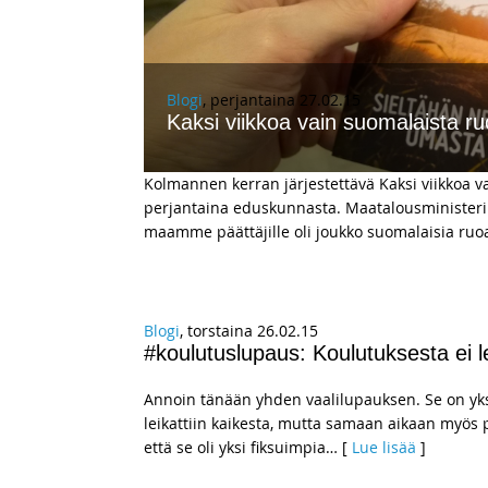
Blogi
, perjantaina 27.02.15
Kaksi viikkoa vain suomalaista r
Kolmannen kerran järjestettävä Kaksi viikkoa v
perjantaina eduskunnasta. Maatalousministeri
maamme päättäjille oli joukko suomalaisia ruoan
Blogi
, torstaina 26.02.15
#koulutuslupaus: Koulutuksesta ei l
Annoin tänään yhden vaalilupauksen. Se on yks
leikattiin kaikesta, mutta samaan aikaan myös 
että se oli yksi fiksuimpia
… [
Lue lisää
]