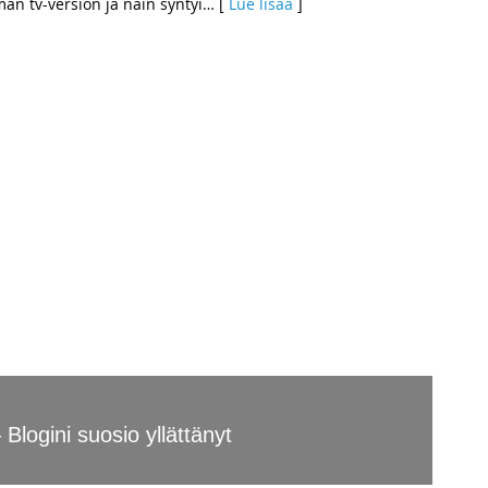
an tv-version ja näin syntyi
… [
Lue lisää
]
 Blogini suosio yllättänyt