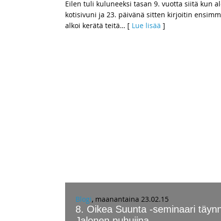
Eilen tuli kuluneeksi tasan 9. vuotta siitä kun
kotisivuni ja 23. päivänä sitten kirjoitin ensi
alkoi kerätä teitä
… [
Lue lisää
]
Blogi
, maanantaina 23.02.15
8. Oikea Suunta -seminaari täyn
Jalonen puhujina