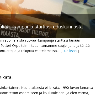
uokaa -kampanja starttasi eduskunnasta
ain suomalaista ruokaa -kampanja starttasi tänään
 Petteri Orpo toimii tapahtumamme suojelijana ja tänään
tuottajia ja tekijöitä esittelemässä
… [
Lue lisää
]
eikata.
inkertainen: Koulutuksesta ei leikata. 1990-luvun lamassa
panostettiin osaamiseen ja koulutukseen. Ja olen varma,