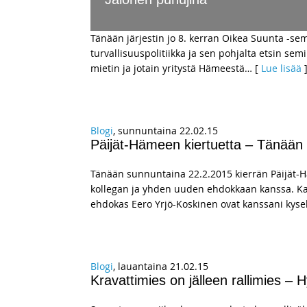
Tänään järjestin jo 8. kerran Oikea Suunta -sem
turvallisuuspolitiikka ja sen pohjalta etsin s
mietin ja jotain yritystä Hämeestä
… [
Lue lisää
Blogi
, sunnuntaina 22.02.15
Päijät-Hämeen kiertuetta – Tänään 
Tänään sunnuntaina 22.2.2015 kierrän Päijät
kollegan ja yhden uuden ehdokkaan kanssa. Kan
ehdokas Eero Yrjö-Koskinen ovat kanssani kyse
Blogi
, lauantaina 21.02.15
Kravattimies on jälleen rallimies –