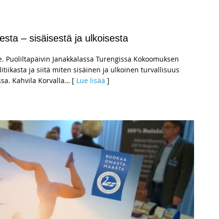
sta – sisäisestä ja ulkoisesta
 Puoliltapäivin Janakkalassa Turengissa Kokoomuksen
tiikasta ja siitä miten sisäinen ja ulkoinen turvallisuus
sa. Kahvila Korvalla
… [
Lue lisää
]