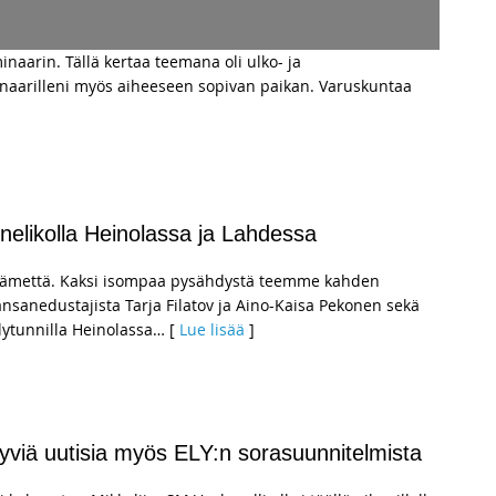
inaarin. Tällä kertaa teemana oli ulko- ja
eminaarilleni myös aiheeseen sopivan paikan. Varuskuntaa
]
nelikolla Heinolassa ja Lahdessa
-Hämettä. Kaksi isompaa pysähdystä teemme kahden
sanedustajista Tarja Filatov ja Aino-Kaisa Pekonen sekä
lytunnilla Heinolassa
… [
Lue lisää
]
 Hyviä uutisia myös ELY:n sorasuunnitelmista