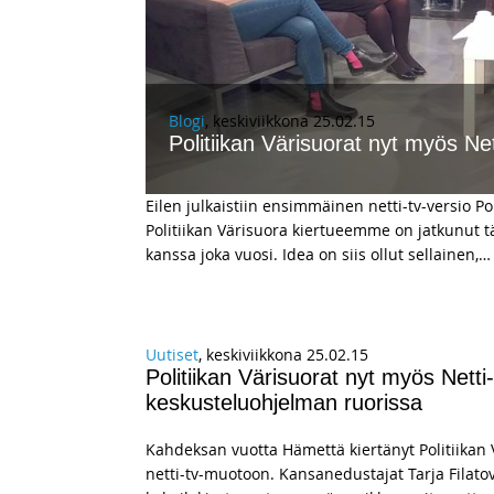
Blogi
, keskiviikkona 25.02.15
Politiikan Värisuorat nyt myös Net
Eilen julkaistiin ensimmäinen netti-tv-versio P
Politiikan Värisuora kiertueemme on jatkunut tä
kanssa joka vuosi. Idea on siis ollut sellainen,
…
Uutiset
, keskiviikkona 25.02.15
Politiikan Värisuorat nyt myös Nett
keskusteluohjelman ruorissa
Kahdeksan vuotta Hämettä kiertänyt Politiikan 
netti-tv-muotoon. Kansanedustajat Tarja Filato