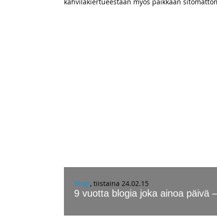
kahvilakiertueestaan myös paikkaan sitomattom
Blogi
, tiistaina 24.02.15
9 vuotta blogia joka ainoa päivä –