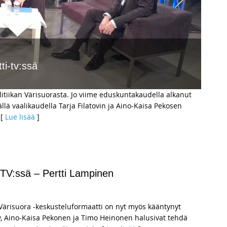
ti-tv:ssä
olitiikan Värisuorasta. Jo viime eduskuntakaudella alkanut
llä vaalikaudella Tarja Filatovin ja Aino-Kaisa Pekosen
 [
Lue lisää
]
i-TV:ssä – Pertti Lampinen
Värisuora -keskusteluformaatti on nyt myös kääntynyt
v, Aino-Kaisa Pekonen ja Timo Heinonen halusivat tehdä