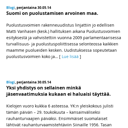
Blogi
, perjantaina 30.05.14
Suomi on puolustamisen arvoinen maa.
Puolustusvoimien rakenneuudistus linjattiin jo edellisen
Matti Vanhasen (kesk.) hallituksen aikana Puolustusvoimien
esityksestä ja vahvistettiin vuonna 2009 parlamentaarisessa
turvallisuus- ja puolustuspoliittisessa selonteossa kaikkien
maamme puolueiden kesken. Uudistuksessa sopeutetaan
puolustusvoimien koko ja
… [
Lue lisää
]
Blogi
, perjantaina 30.05.14
Yksi yhdistys on sellainen minkä
jäsenvaatimuksia kukaan ei haluaisi täyttää.
Kielojen vuoro kukkia 6 asteessa. YK:n yleiskokous julisti
tämän päivän – 29. toukokuuta – kansainväliseksi
rauhanturvaajien päiväksi. Ensimmäiset suomalaiset
lähtivät rauhanturvaamistehtäviin Siinaille 1956. Tasan