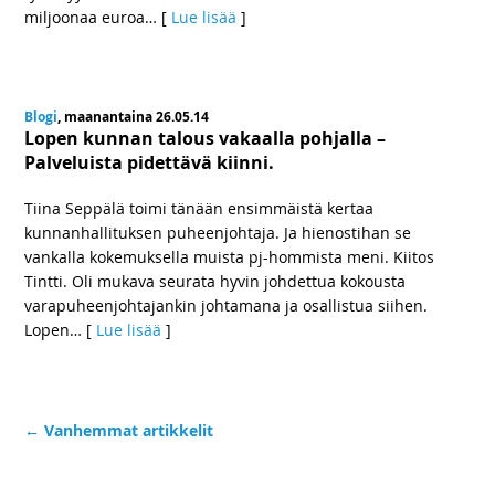
miljoonaa euroa
… [
Lue lisää
]
Blogi
, maanantaina 26.05.14
Lopen kunnan talous vakaalla pohjalla –
Palveluista pidettävä kiinni.
Tiina Seppälä toimi tänään ensimmäistä kertaa
kunnanhallituksen puheenjohtaja. Ja hienostihan se
vankalla kokemuksella muista pj-hommista meni. Kiitos
Tintti. Oli mukava seurata hyvin johdettua kokousta
varapuheenjohtajankin johtamana ja osallistua siihen.
Lopen
… [
Lue lisää
]
←
Vanhemmat artikkelit