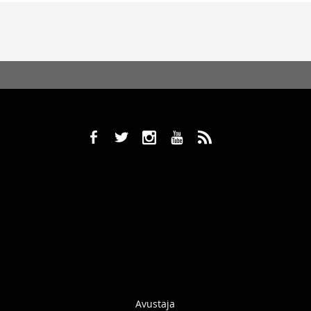
b
a
x
r
,
Avustaja