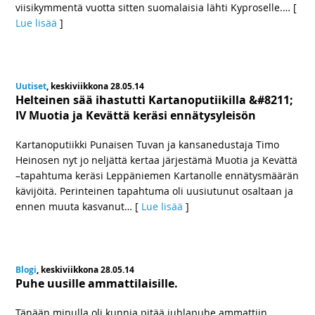
viisikymmentä vuotta sitten suomalaisia lähti Kyproselle.
… [
Lue lisää
]
Uutiset
, keskiviikkona 28.05.14
Helteinen sää ihastutti Kartanoputiikilla &#8211;
IV Muotia ja Kevättä keräsi ennätysyleisön
Kartanoputiikki Punaisen Tuvan ja kansanedustaja Timo
Heinosen nyt jo neljättä kertaa järjestämä Muotia ja Kevättä
–tapahtuma keräsi Leppäniemen Kartanolle ennätysmäärän
kävijöitä. Perinteinen tapahtuma oli uusiutunut osaltaan ja
ennen muuta kasvanut
… [
Lue lisää
]
Blogi
, keskiviikkona 28.05.14
Puhe uusille ammattilaisille.
Tänään minulla oli kunnia pitää juhlapuhe ammattiin