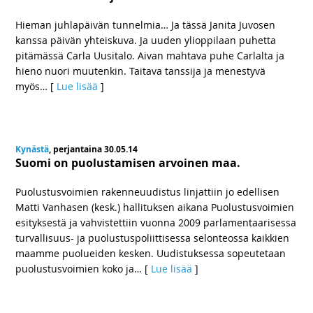
Hieman juhlapäivän tunnelmia… Ja tässä Janita Juvosen
kanssa päivän yhteiskuva. Ja uuden ylioppilaan puhetta
pitämässä Carla Uusitalo. Aivan mahtava puhe Carlalta ja
hieno nuori muutenkin. Taitava tanssija ja menestyvä
myös
… [
Lue lisää
]
Kynästä
, perjantaina 30.05.14
Suomi on puolustamisen arvoinen maa.
Puolustusvoimien rakenneuudistus linjattiin jo edellisen
Matti Vanhasen (kesk.) hallituksen aikana Puolustusvoimien
esityksestä ja vahvistettiin vuonna 2009 parlamentaarisessa
turvallisuus- ja puolustuspoliittisessa selonteossa kaikkien
maamme puolueiden kesken. Uudistuksessa sopeutetaan
puolustusvoimien koko ja
… [
Lue lisää
]