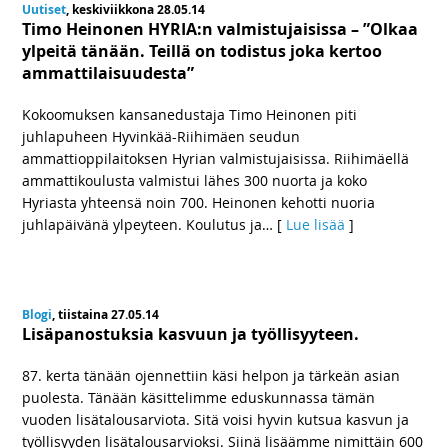
Uutiset
, keskiviikkona 28.05.14
Timo Heinonen HYRIA:n valmistujaisissa – ”Olkaa
ylpeitä tänään. Teillä on todistus joka kertoo
ammattilaisuudesta”
Kokoomuksen kansanedustaja Timo Heinonen piti
juhlapuheen Hyvinkää-Riihimäen seudun
ammattioppilaitoksen Hyrian valmistujaisissa. Riihimäellä
ammattikoulusta valmistui lähes 300 nuorta ja koko
Hyriasta yhteensä noin 700. Heinonen kehotti nuoria
juhlapäivänä ylpeyteen. Koulutus ja
… [
Lue lisää
]
Blogi
, tiistaina 27.05.14
Lisäpanostuksia kasvuun ja työllisyyteen.
87. kerta tänään ojennettiin käsi helpon ja tärkeän asian
puolesta. Tänään käsittelimme eduskunnassa tämän
vuoden lisätalousarviota. Sitä voisi hyvin kutsua kasvun ja
työllisyyden lisätalousarvioksi. Siinä lisäämme nimittäin 600