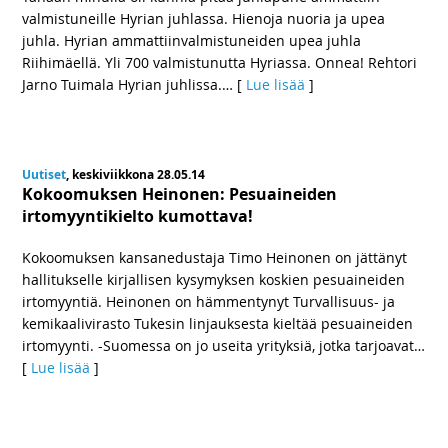
valmistuneille Hyrian juhlassa. Hienoja nuoria ja upea
juhla. Hyrian ammattiinvalmistuneiden upea juhla
Riihimäellä. Yli 700 valmistunutta Hyriassa. Onnea! Rehtori
Jarno Tuimala Hyrian juhlissa.
… [
Lue lisää
]
Uutiset
, keskiviikkona 28.05.14
Kokoomuksen Heinonen: Pesuaineiden
irtomyyntikielto kumottava!
Kokoomuksen kansanedustaja Timo Heinonen on jättänyt
hallitukselle kirjallisen kysymyksen koskien pesuaineiden
irtomyyntiä. Heinonen on hämmentynyt Turvallisuus- ja
kemikaalivirasto Tukesin linjauksesta kieltää pesuaineiden
irtomyynti. -Suomessa on jo useita yrityksiä, jotka tarjoavat
…
[
Lue lisää
]