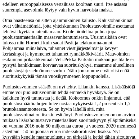
edelleen eurooppalaisessa vertailussa kooltaan suuri. Itse asiassa
suurempia asevoimia löytyy vain hyvin harvoista maista.
Oma haasteensa on sitten ajanmukainen kalusto. Kalustohankinnat
ovat välttämättömiä, jotta yhteiskunnan Puolustusvoimille asettamat
tehtävät kyetään toteuttamaan. Ei ole liioiteltua puhua jopa
puolustusmateriaalin massavanhentumisesta. Uusimisikään ovat
tulossa niin Hornetit kuin sadat Pasit ja telakuorma-autot,
Pohjanmaa-miinalaiva, tuhannet viestijärjestelmät ja kevyet
kertasingot ja kymmenet tuhannet rynnäkkökiväärit. Maavoimien
esikunnan prikaatikenraali Veli-Pekka Parkatin mukaan jos tilalle ei
pystytä hankkimaan korvaavaa suorituskykyä, maamme alueellinen
puolustusjärjestelmämme sortuu. Näin joukomme eivät olisi enää
suorituskykyisiä tämän vuosikymmenen loppupuolella.
Puolustusvoimien säästöt on nyt tehty. Liiankin kanssa. Lisäsäästöjä
emme voi puolustusvoimiin tehdä emmekä hyväksyä. Se on
kaikkien hyvä tunnustaa ja tietää. Kokoomus onkin linjannut, että
puolustusmäärärahojen tulee nostaa nykyisestä 1,2 prosentista 1,5
bruttokansantuotteesta. Se on hyvin lähellä sitä, mitä
puolustusvoimat on itsekin esittänyt. Puolustusvoimien oman arvion
mukaan lisärahoitustarve materiaalisen suorituskyvyn ylläpitämiseksi
on vuonna 2016 noin 50 miljoonaa euroa ja vuoteen 2020 mennessä
asteittain 150 miljoonaa euroa indeksikorotusten lisäksi. Nyt
kysytään kenelle maanpuolustus on tärkeää ja ketkä tähän sitoutuvat.