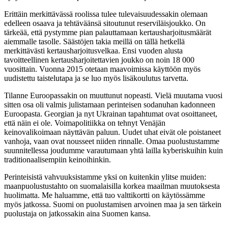
Erittäin merkittävässä roolissa tulee tulevaisuudessakin olemaan
edelleen osaava ja tehtäväänsä sitoutunut reserviläisjoukko. On
tärkeää, että pystymme pian palauttamaan kertausharjoitusmäärät
aiemmalle tasolle. Säästöjen takia meillä on tällä hetkellä
merkittävästi kertausharjoitusvelkaa. Ensi vuoden alusta
tavoitteellinen kertausharjoitettavien joukko on noin 18 000
vuosittain. Vuonna 2015 otetaan maavoimissa käyttöön myös
uudistettu taistelutapa ja se luo myös lisäkoulutus tarvetta.
Tilanne Euroopassakin on muuttunut nopeasti. Vielä muutama vuosi
sitten osa oli valmis julistamaan perinteisen sodanuhan kadonneen
Euroopasta. Georgian ja nyt Ukrainan tapahtumat ovat osoittaneet,
että näin ei ole. Voimapolitiikka on tehnyt Venäjän
keinovalikoimaan näyttävän paluun. Uudet uhat eivät ole poistaneet
vanhoja, vaan ovat nousseet niiden rinnalle. Omaa puolustustamme
suunnitellessa joudumme varautumaan yhtä lailla kyberiskuihin kuin
traditionaalisempiin keinoihinkin.
Perinteisistä vahvuuksistamme yksi on kuitenkin ylitse muiden:
maanpuolustustahto on suomalaisilla korkea maailman muutoksesta
huolimatta. Me haluamme, että tuo valttikortti on käytössämme
myös jatkossa. Suomi on puolustamisen arvoinen maa ja sen tärkein
puolustaja on jatkossakin aina Suomen kansa.