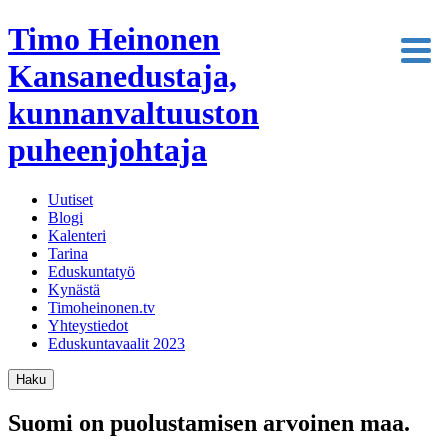
Timo Heinonen
Kansanedustaja,
kunnanvaltuuston
puheenjohtaja
Uutiset
Blogi
Kalenteri
Tarina
Eduskuntatyö
Kynästä
Timoheinonen.tv
Yhteystiedot
Eduskuntavaalit 2023
Haku
Suomi on puolustamisen arvoinen maa.