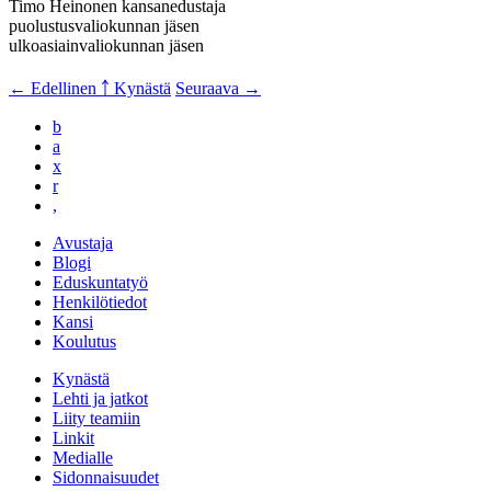
Timo Heinonen kansanedustaja
puolustusvaliokunnan jäsen
ulkoasiainvaliokunnan jäsen
← Edellinen
￪ Kynästä
Seuraava →
b
a
x
r
,
Avustaja
Blogi
Eduskuntatyö
Henkilötiedot
Kansi
Koulutus
Kynästä
Lehti ja jatkot
Liity teamiin
Linkit
Medialle
Sidonnaisuudet