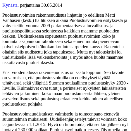
Kynästä
,
perjantaina 30.05.2014
Puolustusvoimien rakenneuudistus linjattiin jo edellisen Matti
Vanhasen (kesk.) hallituksen aikana Puolustusvoimien esityksestä ja
vahvistettiin vuonna 2009 parlamentaarisessa turvallisuus- ja
puolustuspoliittisessa selonteossa kaikkien maamme puolueiden
kesken. Uudistuksessa sopeutetaan puolustusvoimien koko ja
toiminta tasapainoon rahoituksen sekä ennen muuta pienenevän
palveluskelpoisen ikäluokan koulutustarpeiden kanssa. Rakenteita
oltaisiin siis uudistettu joka tapauksessa. Mutta nyt talouskriisi loi
uudistukselle lisää vaikeuskerrointa ja myös aitoa huolta maamme
uskottavasta puolustuksesta.
Ensi vuoden alussa rakenneuudistus on saatu loppuun. Sen tavoite
on varmistaa, että puolustusvoimilla on edellytykset täyttää
tehtävänsä sekä ylläpitää Suomen sotilaallinen puolustuskyky 2020 -
luvulle. Kulmakivet ovat tutut ja perinteiset nykyisten lakisääteisten
tehtävien jatkuminen koko maan puolustamisesta lähtien, yleinen
asevelvollisuus sekä puolustusperiaatteen kehittäminen alueellisen
puolustuksen pohjalta.
Puolustusvoimauudistuksen valmistelu ja toimeenpano etenevät
suunnitelman mukaisesti. Uudelleenjärjestelyt tulevat voimaan koko
laajuudessaan 1.1.2015. Hyvä on huomioida, että senkin jälkeen nyt
luotavat 230 000 sotilaan Puolustusvoimatkin, reserviläisarmeija, on