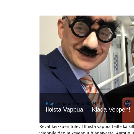
Blogi
, maanantaina 30.04.18
Iloista Vappua! – Klada Veppen!
Kevät keikkuen tulevi! Iloista vappia teille kaik
ylioppilaiden ja kevään juhlapäivästä. Aamun 