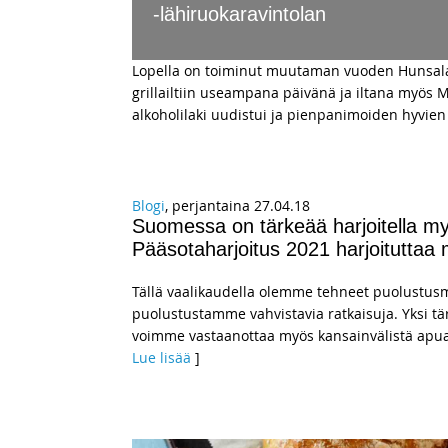
-lähiruokaravintolan
Lopella on toiminut muutaman vuoden Hunsalass
grillailtiin useampana päivänä ja iltana myös M
alkoholilaki uudistui ja pienpanimoiden hyvie
Blogi
, perjantaina 27.04.18
Suomessa on tärkeää harjoitella 
Pääsotaharjoitus 2021 harjoituttaa
Tällä vaalikaudella olemme tehneet puolustusmin
puolustustamme vahvistavia ratkaisuja. Yksi t
voimme vastaanottaa myös kansainvälistä apua
Lue lisää
]