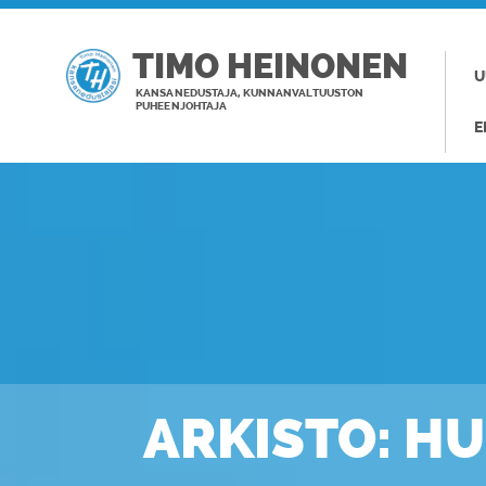
TIMO HEINONEN
U
KANSANEDUSTAJA, KUNNANVALTUUSTON
PUHEENJOHTAJA
E
ARKISTO: H