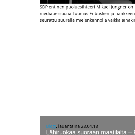
SDP entinen puoluesihteeri Mikael Jungner on
mediapersoona Tuomas Enbusken ja hankkeen ka
seurattu suurella mielenkiinnolla vaikka ainaki
Blogi
, lauantaina 28.04.18
Lähiruokaa suoraan maatilalta – P