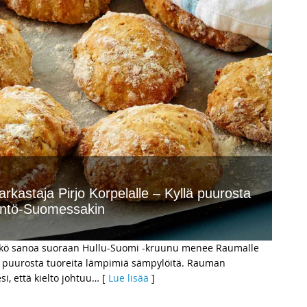
arkastaja Pirjo Korpelalle – Kyllä puurosta
ääntö-Suomessakin
isikö sanoa suoraan Hullu-Suomi -kruunu menee Raumalle
mä puurosta tuoreita lämpimiä sämpylöitä. Rauman
i, että kielto johtuu
… [
Lue lisää
]