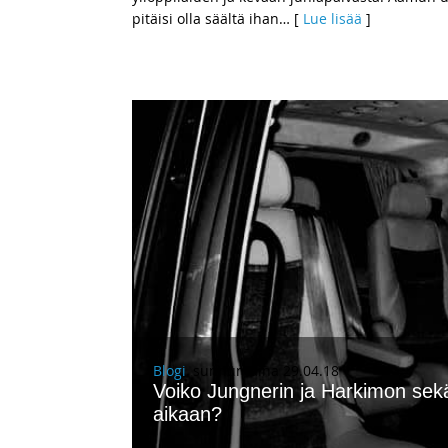
pitäisi olla säältä ihan
… [
Lue lisää
]
Blogi
, sunnuntaina 29.04.18
Voiko Jungnerin ja Harkimon sek
aikaan?