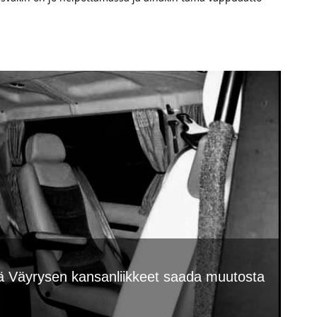
ä Väyrysen kansanliikkeet saada muutosta