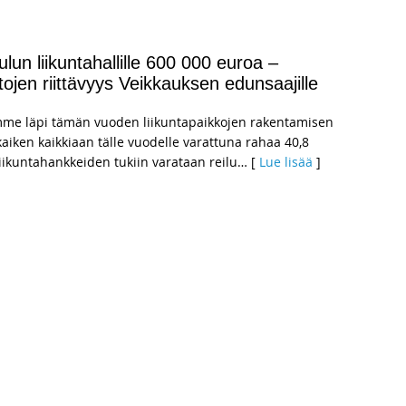
un liikuntahallille 600 000 euroa –
ttojen riittävyys Veikkauksen edunsaajille
mme läpi tämän vuoden liikuntapaikkojen rakentamisen
aiken kaikkiaan tälle vuodelle varattuna rahaa 40,8
iikuntahankkeiden tukiin varataan reilu
… [
Lue lisää
]