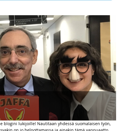
ille blogini lukijoille! Nautitaan yhdessä suomalaisen työn,
usvakin on jo helpottamassa ja ainakin tämä vappuaatto