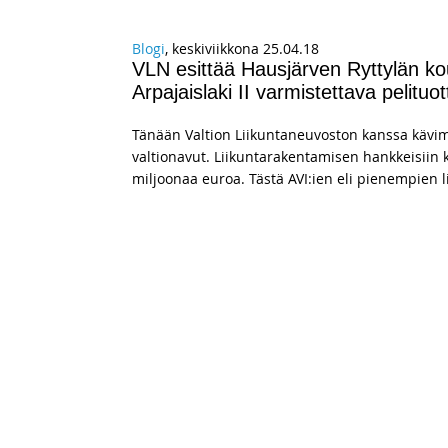
Blogi
, keskiviikkona 25.04.18
VLN esittää Hausjärven Ryttylän koul
Arpajaislaki II varmistettava pelituo
Tänään Valtion Liikuntaneuvoston kanssa kävi
valtionavut. Liikuntarakentamisen hankkeisiin k
miljoonaa euroa. Tästä AVI:ien eli pienempien l