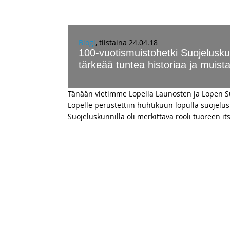
Blogi
, tiistaina 24.04.18
100-vuotismuistohetki Suojelusk
tärkeää tuntea historiaa ja muist
Tänään vietimme Lopella Launosten ja Lopen S
Lopelle perustettiin huhtikuun lopulla suojelu
Suojeluskunnilla oli merkittävä rooli tuoreen