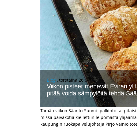
Blogi
, torstaina 26.04.18
Viikon pisteet menevät Eviran ylit
pitää voida sämpylöitä tehdä S
Tämän viikon Sääntö-Suomi -palkinto tai pitä
missä päiväkotia kiellettiin leipomasta ylijää
kaupungin ruokapalvelujohtaja Pirjo Vainio totes