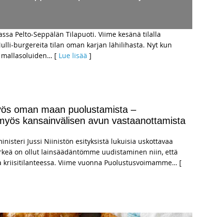
a Pelto-Seppälän Tilapuoti. Viime kesänä tilalla
ulli-burgereita tilan oman karjan lähilihasta. Nyt kun
n mallasoluiden
… [
Lue lisää
]
myös oman maan puolustamista –
 myös kansainvälisen avun vastaanottamista
isteri Jussi Niinistön esityksistä lukuisia uskottavaa
ärkeä on ollut lainsäädäntömme uudistaminen niin, että
 kriisitilanteessa. Viime vuonna Puolustusvoimamme
… [