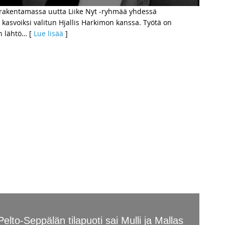
 rakentamassa uutta Liike Nyt -ryhmää yhdessä
svoiksi valitun Hjallis Harkimon kanssa. Työtä on
n lähtö
… [
Lue lisää
]
elto-Seppälän tilapuoti sai Mulli ja Mallas