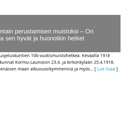
untain perustamisen muistoksi – On
aa sen hyvät ja huonotkin hetket
uojeluskuntien 100-vuotismuistohetkeä. Keväällä 1918
skunnat Kormu-Launosiin 23.4. ja kirkonkylään 25.4.1918.
 itsenäisen maan alkuvuosikymmeninä ja myös
… [
Lue lisää
]