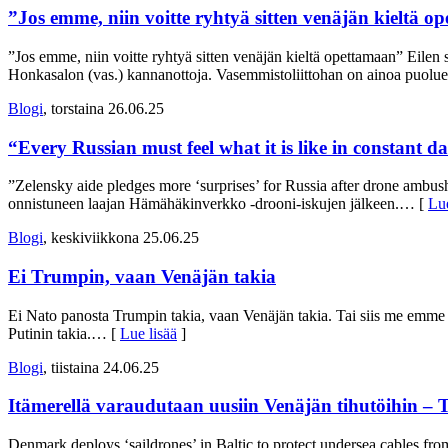
”Jos emme, niin voitte ryhtyä sitten venäjän kieltä 
”Jos emme, niin voitte ryhtyä sitten venäjän kieltä opettamaan” Eilen 
Honkasalon (vas.) kannanottoja. Vasemmistoliittohan on ainoa puolu
Blogi
, torstaina 26.06.25
“Every Russian must feel what it is like in constant d
”Zelensky aide pledges more ‘surprises’ for Russia after drone ambush
onnistuneen laajan Hämähäkinverkko -drooni-iskujen jälkeen.
… [
Lue
Blogi
, keskiviikkona 25.06.25
Ei Trumpin, vaan Venäjän takia
Ei Nato panosta Trumpin takia, vaan Venäjän takia. Tai siis me emme
Putinin takia.
… [
Lue lisää
]
Blogi
, tiistaina 24.06.25
Itämerellä varaudutaan uusiin Venäjän tihutöihin – 
Denmark deploys ‘saildrones’ in Baltic to protect undersea cables fro