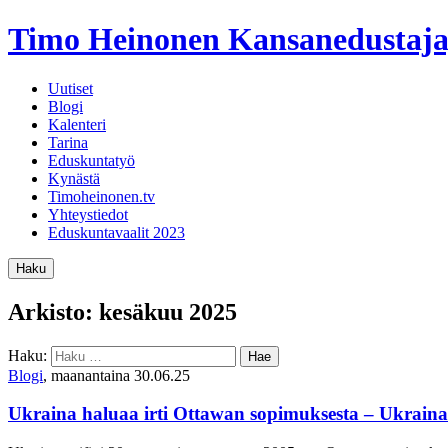
Timo Heinonen
Kansanedustaja
Uutiset
Blogi
Kalenteri
Tarina
Eduskuntatyö
Kynästä
Timoheinonen.tv
Yhteystiedot
Eduskuntavaalit 2023
Haku
Arkisto: kesäkuu 2025
Haku:
Blogi
, maanantaina 30.06.25
Ukraina haluaa irti Ottawan sopimuksesta – Ukrainan