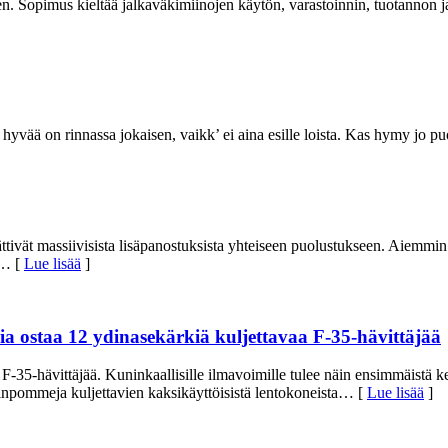
. Sopimus kieltää jalkaväkimiinojen käytön, varastoinnin, tuotannon ja 
yvää on rinnassa jokaisen, vaikk’ ei aina esille loista. Kas hymy jo puol
ättivät massiivisista lisäpanostuksista yhteiseen puolustukseen. Aiemmin
… [
Lue lisää
]
ia ostaa 12 ydinasekärkiä kuljettavaa F-35-hävittäjää
F-35-hävittäjää. Kuninkaallisille ilmavoimille tulee näin ensimmäistä ke
inpommeja kuljettavien kaksikäyttöisistä lentokoneista
… [
Lue lisää
]