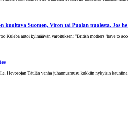
n kuoltava Suomen, Viron tai Puolan puolesta. Jos he ei
ytro Kuleba antoi kylmäävän varoituksen: ”British mothers ‘have to acce
ies
e. Hevosojan Tätilän vanha juhannusruusu kukkiin nykyisin kauniina Pe