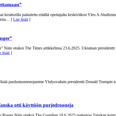
opettamaan”
sai kesätorilla palautetta eräältä opettajalta keskiviikon Ylen A-Studi
eena
… [
Lue lisää
]
anger”
” Näin otsikoi The Times artikkelinsa 23.6.2025. Ukrainan presidentti 
 lisää
]
 lisää puolustusmenojamme Yhdysvaltain presidentti Donald Trumpin tak
Tanska otti käyttöön purjedrooneja
m Russia Näin otsikoi The Guardian 19.6.2025 uutisensa Tanskan keinois