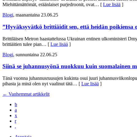
Miehittämättömät, eräänlaiset purjedroonit, ovat
… [
Lue lisää
]
Blogi
, maanantaina 23.06.25
”Hyväksyvätkö brittiäidit sen, että heidän poikiensa o
Brittiläisen Metron haastattelussa Ukrainan entinen ulkoministeri Dm
brittiäitien tulee pian
… [
Lue lisää
]
Blogi
, sunnuntaina 22.06.25
Siinä se juhannusyönä nuokkuu kuin suomalainen m
Tänä vuonna juhannusruusujen kukinta osui juuri juhannusviikonlopull
pihasta ja minä olen nyt vaalinut tätä
… [
Lue lisää
]
←
Vanhemmat artikkelit
b
a
x
r
,
Avustaja