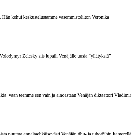
osta. Hän kehui keskustelustamme vasemmistoliiton Veronika
Volodymyr Zelesky siis lupaili Venäjälle uusia ”yllätyksiä”
ia, vaan teemme sen vain ja ainoastaan Venäjän diktaattori Vladimir
ta puuttua ennaltaehkäisevästi Venäjän tihu- ja tuhotöihin Itämerellä.