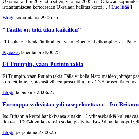
Ukraina ratifioi 20 vuotta sitten, vuonna 2005, ns. Ottawan sopimuksen
irtaantumisesta kertoessaan Ukrainan hallitus kertoi
… [
Lue lisää
]
Blogi
, sunnuntaina 29.06.25
”Täällä on toki tilaa kaikillen”
”Ei paha ole kenkään ihminen, vaan toinen on heikompi toista. Paljon h
Kynästä
, lauantaina 28.06.25
Ei Trumpin, vaan Putinin takia
Ei Trumpin, vaan Putinin takia Tällä viikolla Nato-maiden johtajat pä
korotettiin nyt yhteensä viiteen prosenttiin, mistä 3,5 prosenttia on ns.
Blogi
, lauantaina 28.06.25
Eurooppa vahvistaa ydinasepelotettaan – Iso-Britann
Iso-Britannia kertoi hankkivansa ainakin 12 ydinasekärkiä kuljettavaa 
ilmassa. 1990-luvulla kylmän sodan päätyttyä Iso-Britannia luopui yd
Blogi
, perjantaina 27.06.25