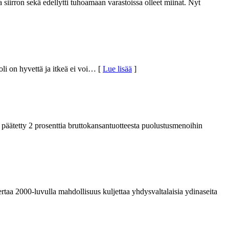
siirron sekä edellytti tuhoamaan varastoissa olleet miinat. Nyt
i on hyvettä ja itkeä ei voi
… [
Lue lisää
]
 päätetty 2 prosenttia bruttokansantuotteesta puolustusmenoihin
rtaa 2000-luvulla mahdollisuus kuljettaa yhdysvaltalaisia ydinaseita