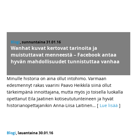
Blogi
, sunnuntaina 31.01.16
Wanhat kuvat kertovat tarinoita ja
muistuttavat menneestä – Facebook antaa
hyvän mahdollisuudet tunnistuttaa vanhaa
Minulle historia on aina ollut intohimo. Varmaan
edesmennyt rakas vaarini Paavo Heikkilä siinä ollut
tärkeimpänä innoittajana, mutta myös jo toisella luokalla
opettanut Eila Jaatinen kotiseututunteineen ja hyvät
historianopettajanikin Anna-Liisa Laitinen
… [
Lue lisää
]
Blogi
, lauantaina 30.01.16