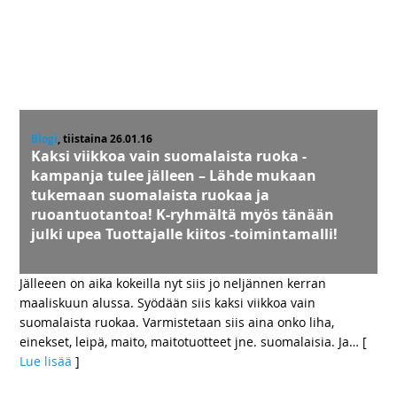
Blogi
, tiistaina 26.01.16
Kaksi viikkoa vain suomalaista ruoka -
kampanja tulee jälleen – Lähde mukaan
tukemaan suomalaista ruokaa ja
ruoantuotantoa! K-ryhmältä myös tänään
julki upea Tuottajalle kiitos -toimintamalli!
Jälleeen on aika kokeilla nyt siis jo neljännen kerran
maaliskuun alussa. Syödään siis kaksi viikkoa vain
suomalaista ruokaa. Varmistetaan siis aina onko liha,
einekset, leipä, maito, maitotuotteet jne. suomalaisia. Ja
… [
Lue lisää
]