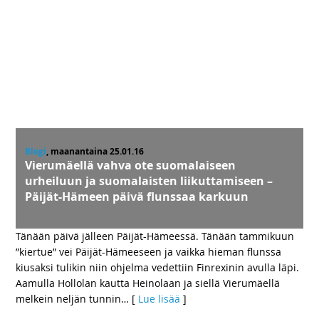
Blogi
, maanantaina 25.01.16
Vierumäellä vahva ote suomalaiseen
urheiluun ja suomalaisten liikuttamiseen –
Päijät-Hämeen päivä flunssaa karkuun
Tänään päivä jälleen Päijät-Hämeessä. Tänään tammikuun
”kiertue” vei Päijät-Hämeeseen ja vaikka hieman flunssa
kiusaksi tulikin niin ohjelma vedettiin Finrexinin avulla läpi.
Aamulla Hollolan kautta Heinolaan ja siellä Vierumäellä
melkein neljän tunnin
… [
Lue lisää
]