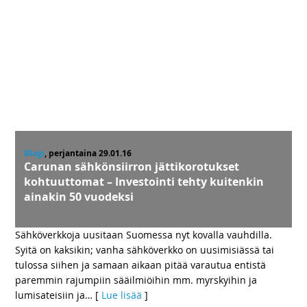
Blogi
, perjantaina 29.01.16
Carunan sähkönsiirron jättikorotukset
kohtuuttomat – Investointi tehty kuitenkin
ainakin 50 vuodeksi
Sähköverkkoja uusitaan Suomessa nyt kovalla vauhdilla.
Syitä on kaksikin; vanha sähköverkko on uusimisiässä tai
tulossa siihen ja samaan aikaan pitää varautua entistä
paremmin rajumpiin sääilmiöihin mm. myrskyihin ja
lumisateisiin ja
… [
Lue lisää
]