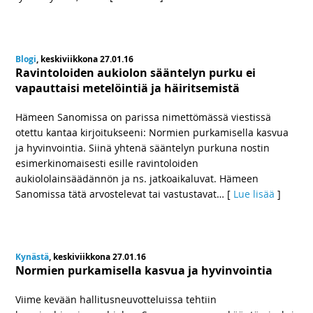
Blogi
, keskiviikkona 27.01.16
Ravintoloiden aukiolon sääntelyn purku ei
vapauttaisi metelöintiä ja häiritsemistä
Hämeen Sanomissa on parissa nimettömässä viestissä
otettu kantaa kirjoitukseeni: Normien purkamisella kasvua
ja hyvinvointia. Siinä yhtenä sääntelyn purkuna nostin
esimerkinomaisesti esille ravintoloiden
aukiololainsäädännön ja ns. jatkoaikaluvat. Hämeen
Sanomissa tätä arvostelevat tai vastustavat
… [
Lue lisää
]
Kynästä
, keskiviikkona 27.01.16
Normien purkamisella kasvua ja hyvinvointia
Viime kevään hallitusneuvotteluissa tehtiin