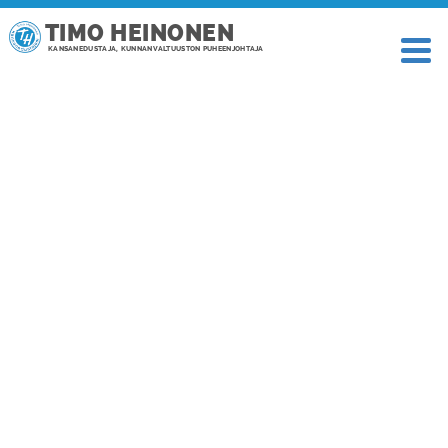
TIMO HEINONEN
KANSANEDUSTAJA, KUNNANVALTUUSTON PUHEENJOHTAJA
ARKISTO: TAMMIKUU 2016