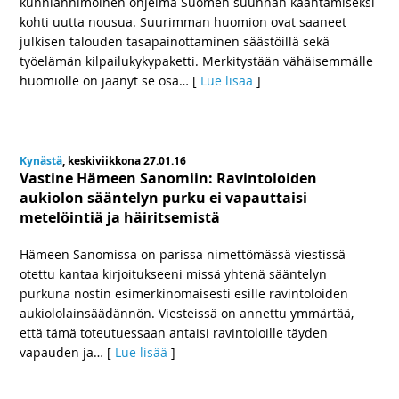
kunnianhimoinen ohjelma Suomen suunnan kääntämiseksi
kohti uutta nousua. Suurimman huomion ovat saaneet
julkisen talouden tasapainottaminen säästöillä sekä
työelämän kilpailukykypaketti. Merkitystään vähäisemmälle
huomiolle on jäänyt se osa
… [
Lue lisää
]
Kynästä
, keskiviikkona 27.01.16
Vastine Hämeen Sanomiin: Ravintoloiden
aukiolon sääntelyn purku ei vapauttaisi
metelöintiä ja häiritsemistä
Hämeen Sanomissa on parissa nimettömässä viestissä
otettu kantaa kirjoitukseeni missä yhtenä sääntelyn
purkuna nostin esimerkinomaisesti esille ravintoloiden
aukiololainsäädännön. Viesteissä on annettu ymmärtää,
että tämä toteutuessaan antaisi ravintoloille täyden
vapauden ja
… [
Lue lisää
]