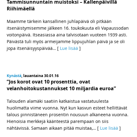
Tammisunnuntain muistoksi – Kallenpäivillä
Riihimäellä
Maamme tärkein kansallinen juhlapäivä oli pitkään
itsenäistymisemme jälkeen 16. toukokuuta eli Vapaussodan
voitonpäivä. Itseasiassa aina talvisotaan vuoteen 1939 asti.
Päivästä tuli myös armeijamme lippujuhlan päivä ja se oli
jopa itsenäisyyspäivää
… [
Lue lisää
]
Kynästä
, lauantaina 30.01.16
”Jos korot ovat 10 prosenttia, ovat
velanhoitokustannukset 10 miljardia euroa”
Talouden alamäki saatiin katkaistua vastatuulesta
huolimatta viime vuonna. Nyt kun kasvun esteet hellittävät
talous pinnistäneen prosentin nousuun alkaneena vuonna.
Hienoisia merkkejä käänteestä parempaan on siis
nähtävissä. Samaan aikaan pitää muistaa,
… [
Lue lisää
]