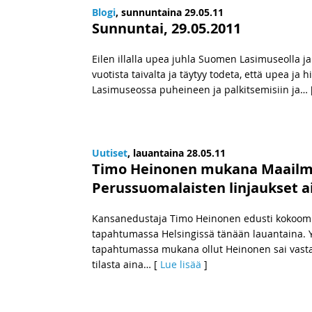
Blogi
, sunnuntaina 29.05.11
Sunnuntai, 29.05.2011
Eilen illalla upea juhla Suomen Lasimuseolla j
vuotista taivalta ja täytyy todeta, että upea ja h
Lasimuseossa puheineen ja palkitsemisiin ja
… 
Uutiset
, lauantaina 28.05.11
Timo Heinonen mukana Maailma
Perussuomalaisten linjaukset 
Kansanedustaja Timo Heinonen edusti kokoom
tapahtumassa Helsingissä tänään lauantaina.
tapahtumassa mukana ollut Heinonen sai vasta
tilasta aina
… [
Lue lisää
]