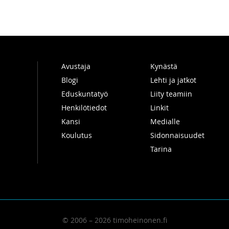
Avustaja
Kynästä
Blogi
Lehti ja jatkot
Eduskuntatyö
Liity teamiin
Henkilötiedot
Linkit
Kansi
Medialle
Koulutus
Sidonnaisuudet
Tarina
© 2006 – 2026 timoheinonen.fi