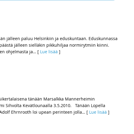
nään jälleen paluu Helsinkiin ja eduskuntaan. Eduskunnassa
ästä jälleen sielläkin pikkuhiljaa normirytmiin kiinni.
sen ohjelmasta ja
… [
Lue lisää
]
nsikertalaisena tänään Marsalkka Mannerheimin
i Sihvolta Kevätlounaalla 3.5.2010. Tänään Lopella
dolf Ehrnrooth loi upean perinteen jolla
… [
Lue lisää
]