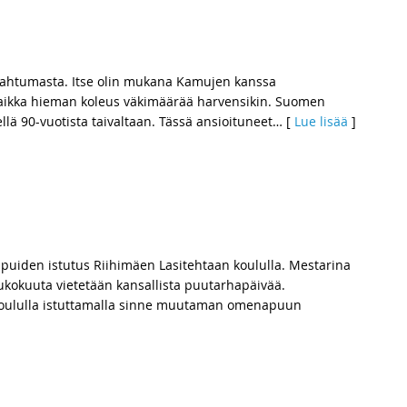
pahtumasta. Itse olin mukana Kamujen kanssa
ikka hieman koleus väkimäärää harvensikin. Suomen
llä 90-vuotista taivaltaan. Tässä ansioituneet
… [
Lue lisää
]
uiden istutus Riihimäen Lasitehtaan koululla. Mestarina
ukokuuta vietetään kansallista puutarhapäivää.
 koululla istuttamalla sinne muutaman omenapuun