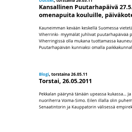
Uutiset
, torstaina 26.05.11
Kansallinen Puutarhapäivä 27.5
omenapuita kouluille, päiväkotei
Kauneimman kevään keskellä Suomessa vietetää
Viherrinki- myymälät juhlivat puutarhapäivä
Viherringissä olla mukana tuottamassa kauneut
Puutarhapäivän kunniaksi omalla paikkakunna
Blogi
, torstaina 26.05.11
Torstai, 26.05.2011
Pekkalan päärynä tänään upeassa kukassa… Ja 
nuoriherra Voima-Simo. Eilen illalla olin puhe
Senaatintorin ja Kauppatorin välisessä empirek