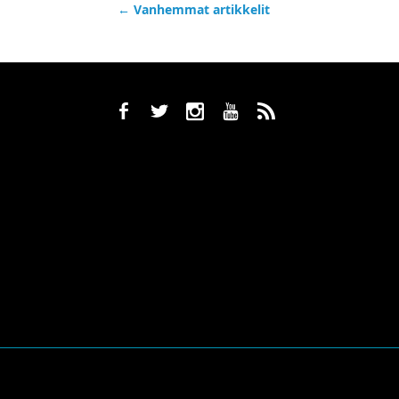
←
Vanhemmat artikkelit
b
a
x
r
,