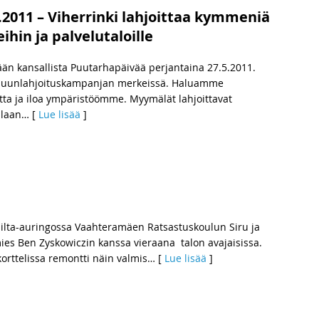
.2011 – Viherrinki lahjoittaa kymmeniä
hin ja palvelutaloille
n kansallista Puutarhapäivää perjantaina 27.5.2011.
ä puunlahjoituskampanjan merkeissä. Haluamme
ta ja iloa ympäristöömme. Myymälät lahjoittavat
llaan
… [
Lue lisää
]
ilta-auringossa Vaahteramäen Ratsastuskoulun Siru ja
mies Ben Zyskowiczin kanssa vieraana talon avajaisissa.
orttelissa remontti näin valmis
… [
Lue lisää
]