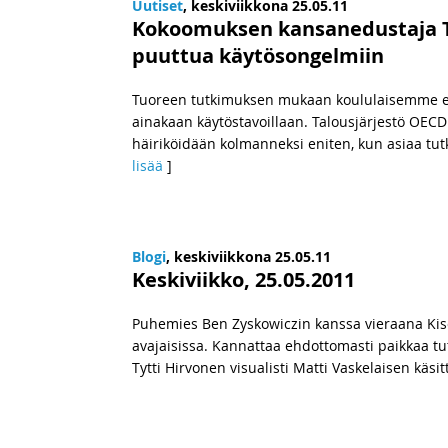
Uutiset
, keskiviikkona 25.05.11
Kokoomuksen kansanedustaja Ti
puuttua käytösongelmiin
Tuoreen tutkimuksen mukaan koululaisemme ei
ainakaan käytöstavoillaan. Talousjärjestö OECD
häiriköidään kolmanneksi eniten, kun asiaa tut
lisää
]
Blogi
, keskiviikkona 25.05.11
Keskiviikko, 25.05.2011
Puhemies Ben Zyskowiczin kanssa vieraana Kisele
avajaisissa. Kannattaa ehdottomasti paikkaa tu
Tytti Hirvonen visualisti Matti Vaskelaisen käsit