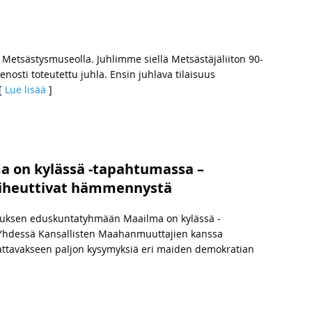
a Metsästysmuseolla. Juhlimme siellä Metsästäjäliiton 90-
ienosti toteutettu juhla. Ensin juhlava tilaisuus
[
Lue lisää
]
 on kylässä -tapahtumassa –
aiheuttivat hämmennystä
uksen eduskuntatyhmään Maailma on kylässä -
 Yhdessä Kansallisten Maahanmuuttajien kanssa
ttavakseen paljon kysymyksiä eri maiden demokratian