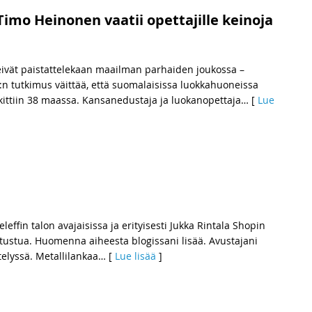
mo Heinonen vaatii opettajille keinoja
vät paistattelekaan maailman parhaiden joukossa –
:n tutkimus väittää, että suomalaisissa luokkahuoneissa
kittiin 38 maassa. Kansanedustaja ja luokanopettaja
… [
Lue
ffin talon avajaisissa ja erityisesti Jukka Rintala Shopin
tustua. Huomenna aiheesta blogissani lisää. Avustajani
telyssä. Metallilankaa
… [
Lue lisää
]