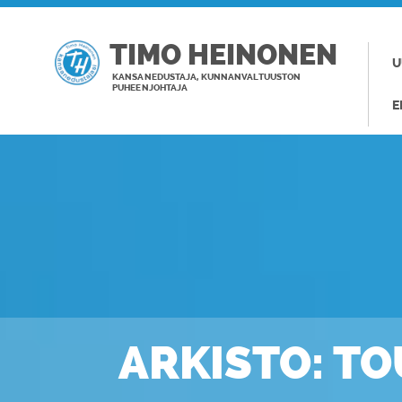
TIMO HEINONEN
U
KANSANEDUSTAJA, KUNNANVALTUUSTON
PUHEENJOHTAJA
E
ARKISTO: T