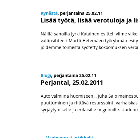
Kynästä
, perjantaina 25.02.11
Lisää työtä, lisää verotuloja j
Näillä sanoilla Jyrki Katainen esitteli viime v
valtiosihteeri Martti Hetemäen työryhmän esitys
joidemme toimesta syötetty kokoomuksen verorat
Blogi
, perjantaina 25.02.11
Perjantai, 25.02.2011
Auto valmiina huomiseen… Juha Salo mainospuuh
puuttuminen ja riittävä resurssointi varhaisk
syrjäytymiselle ja erilaisille ongelmille. Uuden
←
Vanhemmat artikkelit