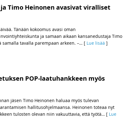
ja Timo Heinonen avasivat viralliset
päivää. Tänään kokoomus avasi oman
vointiyhteiskunta ja samaan aikaan kansanedustaja Timo
samalla tavalla parempaan arkeen. –
… [
Lue lisää
]
etuksen POP-laatuhankkeen myös
unnan jäsen Timo Heinonen haluaa myös tulevan
parantamisen hallitusohjelmaansa. Heinonen toteaa nyt
een tulosten olevan niin vakuuttavia, että työtä
… [
Lue