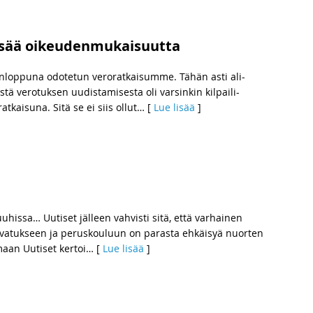
a lisää oikeudenmukaisuutta
iikonloppuna odotetun veroratkaisumme. Tähän asti ali-
tä verotuksen uudistamisesta oli varsinkin kilpaili-
kaisuna. Sitä se ei siis ollut
… [
Lue lisää
]
issa… Uutiset jälleen vahvisti sitä, että varhainen
asvatukseen ja peruskouluun on parasta ehkäisyä nuorten
maan Uutiset kertoi
… [
Lue lisää
]