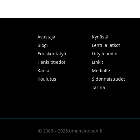
Avustaja
Kynästä
Blogi
Lehti ja jatkot
Eduskuntatyö
Liity teamiin
Henkilötiedot
Linkit
Kansi
Medialle
Koulutus
Sidonnaisuudet
Tarina
© 2006 – 2026 timoheinonen.fi