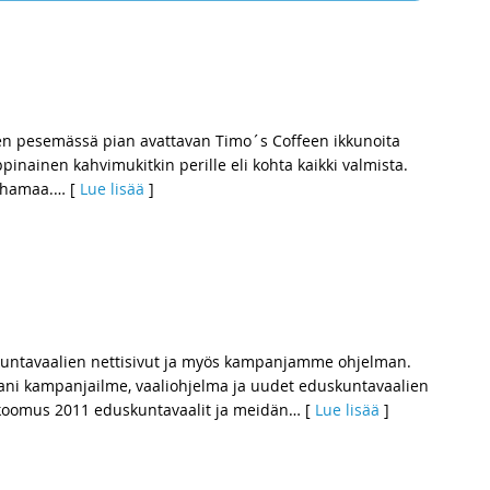
en pesemässä pian avattavan Timo´s Coffeen ikkunoita
inainen kahvimukitkin perille eli kohta kaikki valmista.
ihamaa.
… [
Lue lisää
]
kuntavaalien nettisivut ja myös kampanjamme ohjelman.
ni kampanjailme, vaaliohjelma ja uudet eduskuntavaalien
okoomus 2011 eduskuntavaalit ja meidän
… [
Lue lisää
]