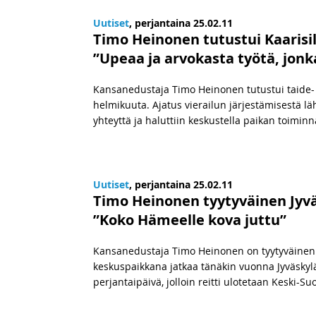
Uutiset
, perjantaina 25.02.11
Timo Heinonen tutustui Kaarisi
”Upeaa ja arvokasta työtä, jonka
Kansanedustaja Timo Heinonen tutustui taide- 
helmikuuta. Ajatus vierailun järjestämisestä lä
yhteyttä ja haluttiin keskustella paikan toimi
Uutiset
, perjantaina 25.02.11
Timo Heinonen tyytyväinen Jyväs
”Koko Hämeelle kova juttu”
Kansanedustaja Timo Heinonen on tyytyväinen S
keskuspaikkana jatkaa tänäkin vuonna Jyväskylä,
perjantaipäivä, jolloin reitti ulotetaan Keski-