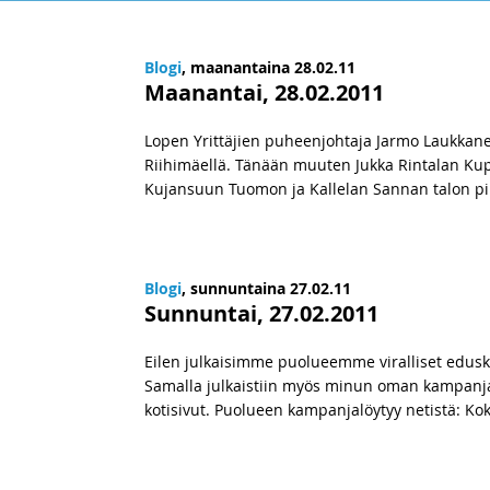
Blogi
, maanantaina 28.02.11
Maanantai, 28.02.2011
Lopen Yrittäjien puheenjohtaja Jarmo Laukkan
Riihimäellä. Tänään muuten Jukka Rintalan Kupp
Kujansuun Tuomon ja Kallelan Sannan talon p
Blogi
, sunnuntaina 27.02.11
Sunnuntai, 27.02.2011
Eilen julkaisimme puolueemme viralliset edus
Samalla julkaistiin myös minun oman kampanja
kotisivut. Puolueen kampanjalöytyy netistä: K