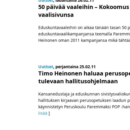
Uutiset
, lauantaina 26.02.11
50 päivää vaaleihin – Kokoomus 
vaalisivunsa
Eduskuntavaaleihin on aikaa tänään tasan 50 
eduskuntavaalikampanjansa teemalla Paremmin
Heinonen oman 2011 kampanjansa mikä tähtää 
Uutiset
, perjantaina 25.02.11
Timo Heinonen haluaa perusop
tulevaan hallitusohjelmaan
Kansanedustaja ja eduskunnan sivistysvaliok
hallituksen kirjaavan perusopetuksen laadun 
käynnistetyn Peruskoulu Paremmaksi POP -hankk
lisää
]