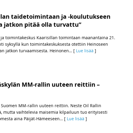
llan taidetoimintaan ja -koulutukseen
 jatkon pitää olla turvattu”
ja toimintakeskus Kaarisillan toimintaan maanantaina 21.
hti syksyllä kun toimintakeskuksesta otettiin Heinoseen
nnan jatkon turvaamisesta. Heinonen
… [
Lue lisää
]
kylän MM-rallin uuteen reittiin –
uomen MM-rallin uuteen reittiin. Neste Oil Rallin
 mutta vaihtelevia maisemia kilpailuun tuo erityisesti
Suomesta aina Päijät-Hämeeseen
… [
Lue lisää
]