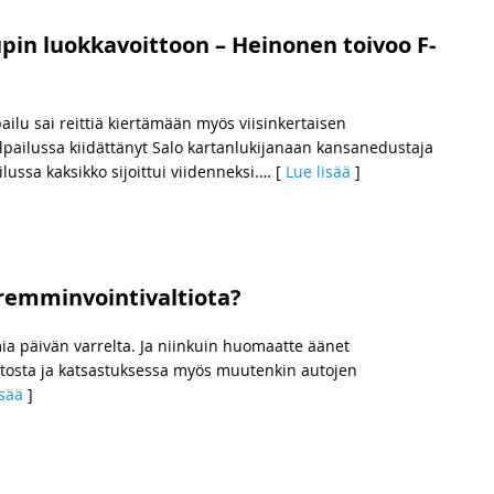
pin luokkavoittoon – Heinonen toivoo F-
ailu sai reittiä kiertämään myös viisinkertaisen
lpailussa kiidättänyt Salo kartanlukijanaan kansanedustaja
lussa kaksikko sijoittui viidenneksi.
… [
Lue lisää
]
remminvointivaltiota?
a päivän varrelta. Ja niinkuin huomaatte äänet
autosta ja katsastuksessa myös muutenkin autojen
isää
]