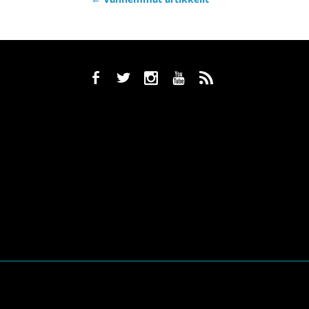
b
a
x
r
,