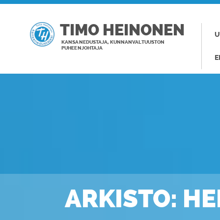
TIMO HEINONEN
U
KANSANEDUSTAJA, KUNNANVALTUUSTON
PUHEENJOHTAJA
E
ARKISTO: HE