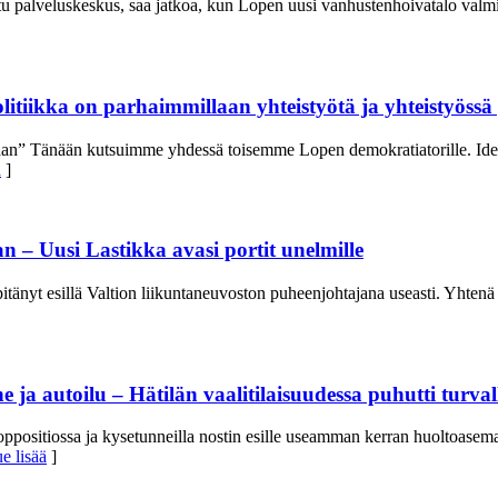
u palveluskeskus, saa jatkoa, kun Lopen uusi vanhustenhoivatalo valmis
litiikka on parhaimmillaan yhteistyötä ja yhteistyöss
laan” Tänään kutsuimme yhdessä toisemme Lopen demokratiatorille. Idea
ä
]
 – Uusi Lastikka avasi portit unelmille
 pitänyt esillä Valtion liikuntaneuvoston puheenjohtajana useasti. Yht
 ja autoilu – Hätilän vaalitilaisuudessa puhutti turval
ppositiossa ja kysetunneilla nostin esille useamman kerran huoltoase
e lisää
]