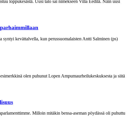
tuu loppukesästä. Uusi talo sai nimekseen Villa Eedilä. Näin uusi
ä parhaimmillaan
 syntyi kevättalvella, kun perussuomalaisten Antti Salminen (ps)
enä esimerkkinä olen puhunut Lopen Ampumaurheilukeskuksesta ja siitä
lisuus
maparlamenttimme. Milloin mitäkin bensa-aseman pöydässä oli puhuttu