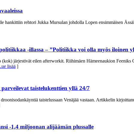
avaaleissa
 hankittiin rehtori Jukka Mursulan johdolla Lopen ensimmäisen Ässäkenttä
olitiikkaa -illassa – ”Politiikka voi olla myös iloinen y
o (kok) järjestivät eilen afterworkit. Riihimäen Hämeenaukion Feeniks C
Lue lisää
]
arveilevat taistelukenttien yllä 24/7
ut droonisodankäyntiä taistelussaan Venäjää vastaan. Artikkelin kirjoi
]
nsi -1,4 miljoonan alijäämän plussalle