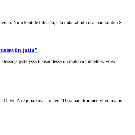
. Nimi kentille tuli siitä, että niitä rahoitti osaltaan kuntiin S-
hteistyön juttu”
afessa järjestetyssä tilaisuudessa oli mukava tunnelma. Voisi
ttanut David Axe jopa kuvasi miten ”Ukrainan droonien ylivoima on