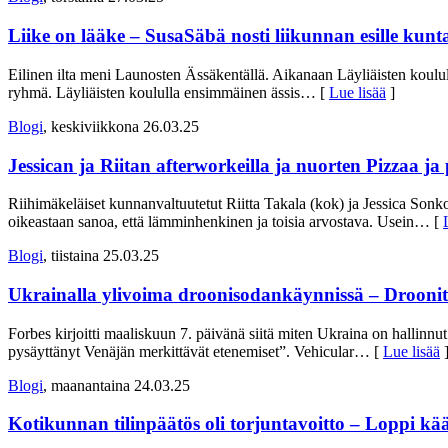
Liike on lääke – SusaSäbä nosti liikunnan esille kunt
Eilinen ilta meni Launosten Ässäkentällä. Aikanaan Läyliäisten koululle
ryhmä. Läyliäisten koululla ensimmäinen ässis
… [
Lue lisää
]
Blogi
, keskiviikkona 26.03.25
Jessican ja Riitan afterworkeilla ja nuorten Pizzaa ja p
Riihimäkeläiset kunnanvaltuutetut Riitta Takala (kok) ja Jessica Sonk
oikeastaan sanoa, että lämminhenkinen ja toisia arvostava. Usein
… [
Blogi
, tiistaina 25.03.25
Ukrainalla ylivoima droonisodankäynnissä – Droonit p
Forbes kirjoitti maaliskuun 7. päivänä siitä miten Ukraina on hallinn
pysäyttänyt Venäjän merkittävät etenemiset”. Vehicular
… [
Lue lisää
Blogi
, maanantaina 24.03.25
Kotikunnan tilinpäätös oli torjuntavoitto – Loppi kää