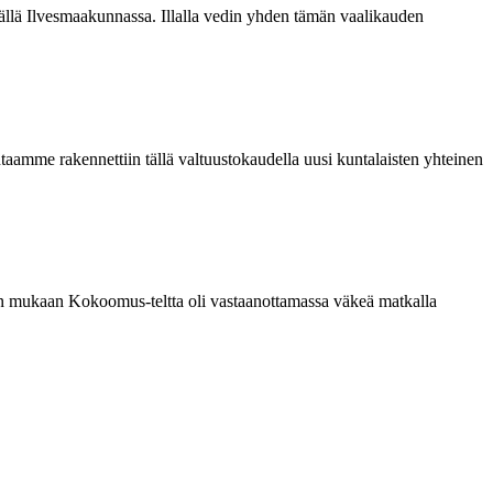
äällä Ilvesmaakunnassa. Illalla vedin yhden tämän vaalikauden
aamme rakennettiin tällä valtuustokaudella uusi kuntalaisten yhteinen
een mukaan Kokoomus-teltta oli vastaanottamassa väkeä matkalla