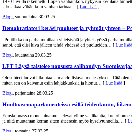
1970-luvulla rakennettu Lopen vanhainkoti, nykyisin Eedilänä tunnett
talo jatkaa vähän kuin vanhan tarinaa
… [
Lue lisää
]
Blogi
, sunnuntaina 30.03.25
Demokratiatori keräsi puolueet ja ryhmät yhteen – Po
”Politiikka on parhaimmillaan yhteistyötä ja yhteistyössä parhaimmil
sanoi, että olisi kiva jälleen tehdä yhdessä eri puolueiden
… [
Lue lisä
Blogi
, lauantaina 29.03.25
LFT Läysä taistelee noususta salibandyn Suomisarjaan
Olosuhteet luovat liikuntaa ja mahdollistavat menestyksen. Tätä olen
miten sen on kaivanut esiin lahjakkuuksia ja hionut
… [
Lue lisää
]
Blogi
, perjantaina 28.03.25
Huoltoasemaparlamenteissä esillä teidenkunto, liikenne
Eduskunnassa monet aina muistelevat viime vaalikautta, kun olimme o
ja niitä muutaman kerran sitten siteerasin myös kyselytunneilla.
… [
Lu
Blogi
, torstaina 27.03.25