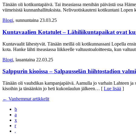
Tänään oli kotikuntapäivä. Tai itseasiassa menihän päivästä osa Häme
viimeisistä kunnanhallituksista. Nelivuotiskauteni kotikuntani Lopen
Blogi
, sunnuntaina 23.03.25
Kuntavaalien Kotatulet – Lähiliikuntapaikat ovat k
Kuntavaalit lähestyvät. Tänään meillä oli kotikunnassani Lopella ens
kota. Hanke lähti itseasiassa liikkeelle valtuustoaloitteesta, kun valtu
Blogi
, lauantaina 22.03.25
Salppurin kisoissa – Salpausselän hiihtostadion valm
Tänään oli vauhdikas kampanjapäivä. Aamulla jo varhain Lahteen ja s
kisoihin ja tänäänkin jo heti kukonlaulun jälkeen
… [
Lue lisää
]
←
Vanhemmat artikkelit
b
a
x
r
,