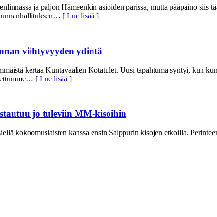
enlinnassa ja paljon Hämeenkin asioiden parissa, mutta pääpaino siis t
 kunnanhallituksen
… [
Lue lisää
]
unnan viihtyvyyden ydintä
immäistä kertaa Kuntavaalien Kotatulet. Uusi tapahtuma syntyi, kun kunt
utettumme
… [
Lue lisää
]
istautuu jo tuleviin MM-kisoihin
iellä kokoomuslaisten kanssa ensin Salppurin kisojen etkoilla. Perint