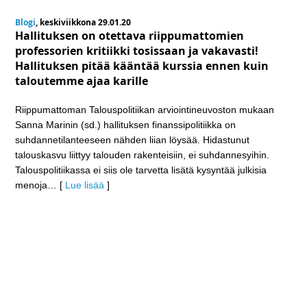
Blogi
, keskiviikkona 29.01.20
Hallituksen on otettava riippumattomien
professorien kritiikki tosissaan ja vakavasti!
Hallituksen pitää kääntää kurssia ennen kuin
taloutemme ajaa karille
Riippumattoman Talouspolitiikan arviointineuvoston mukaan
Sanna Marinin (sd.) hallituksen finanssipolitiikka on
suhdannetilanteeseen nähden liian löysää. Hidastunut
talouskasvu liittyy talouden rakenteisiin, ei suhdannesyihin.
Talouspolitiikassa ei siis ole tarvetta lisätä kysyntää julkisia
menoja
… [
Lue lisää
]