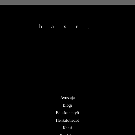
b
a
x
r
,
Avustaja
Blogi
Eduskuntatyö
Henkilötiedot
Kansi