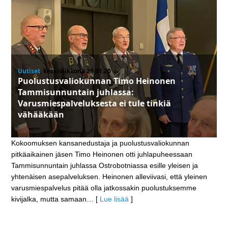
Uutiset
, keskiviikkona 29.01.20
Puolustusvaliokunnan Timo Heinonen
Tammisunnuntain juhlassa:
Varusmiespalveluksesta ei tule tinkiä
vähääkään
Kokoomuksen kansanedustaja ja puolustusvaliokunnan
pitkäaikainen jäsen Timo Heinonen otti juhlapuheessaan
Tammisunnuntain juhlassa Ostrobotniassa esille yleisen ja
yhtenäisen asepalveluksen. Heinonen alleviivasi, että yleinen
varusmiespalvelus pitää olla jatkossakin puolustuksemme
kivijalka, mutta samaan
… [
Lue lisää
]