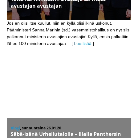
avustajan avustajan‬
Jos en olisi itse kuullut, niin en kyllä olisi ikinä uskonut.
Pääministeri Sanna Marinin (sd.) vasemmistohallitus on nyt siis
palkannut ministerin avustajien avustajia! Kyllä, ensin palkattiin
lähes 100 ministerin avustajaa
… [
Lue lisää
]
Blogi
, sunnuntaina 26.01.20
Säbä-isänä Urheilutalolla – Illalla Panthersin