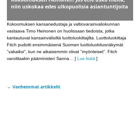
niin uskokaa edes ulkopuolisia asiantuntijoita
Kokoomuksen kansanedustaja ja valtiovarainvaliokunnan
vastaava Timo Heinonen on huolissaan tiedoista, jotka
kantautuvat kansainvälisiltä luottoluokittajilta. Luottoluokittaja
Fitch pudotti ensimmäisenä Suomen luottoluokitusnäkymät
”vakaiksi”, kun ne aikaisemmin olivat ”myönteiset”. Fitch
varoittaakin pääministeri Sanna
… [
Lue lisää
]
←
Vanhemmat artikkelit