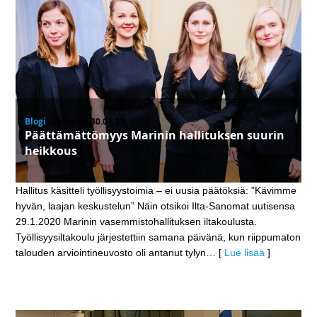
Blogi
, torstaina 30.01.20
Päättämättömyys Marinin hallituksen suurin
heikkous
Hallitus käsitteli työllisyystoimia – ei uusia päätöksiä: ”Kävimme
hyvän, laajan keskustelun” Näin otsikoi Ilta-Sanomat uutisensa
29.1.2020 Marinin vasemmistohallituksen iltakoulusta.
Työllisyysiltakoulu järjestettiin samana päivänä, kun riippumaton
talouden arviointineuvosto oli antanut tylyn
… [
Lue lisää
]