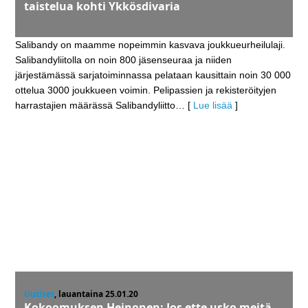
taistelua kohti Ykkösdivaria
Salibandy on maamme nopeimmin kasvava joukkueurheilulaji.
Salibandyliitolla on noin 800 jäsenseuraa ja niiden
järjestämässä sarjatoiminnassa pelataan kausittain noin 30 000
ottelua 3000 joukkueen voimin. Pelipassien ja rekisteröityjen
harrastajien määrässä Salibandyliitto
… [
Lue lisää
]
Uutiset
, lauantaina 25.01.20
Kokoomuksen Heinonen: Jos ette usko meitä,