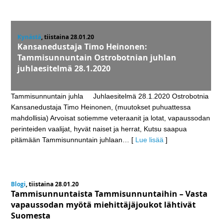
Kynästä
, tiistaina 28.01.20
Kansanedustaja Timo Heinonen:
Tammisunnuntain Ostrobotnian juhlan
juhlaesitelmä 28.1.2020
Tammisunnuntain juhla Juhlaesitelmä 28.1.2020 Ostrobotnia
Kansanedustaja Timo Heinonen, (muutokset puhuattessa
mahdollisia) Arvoisat sotiemme veteraanit ja lotat, vapaussodan
perinteiden vaalijat, hyvät naiset ja herrat, Kutsu saapua
pitämään Tammisunnuntain juhlaan
… [
Lue lisää
]
Blogi
, tiistaina 28.01.20
Tammisunnuntaista Tammisunnuntaihin – Vasta
vapaussodan myötä miehittäjäjoukot lähtivät
Suomesta