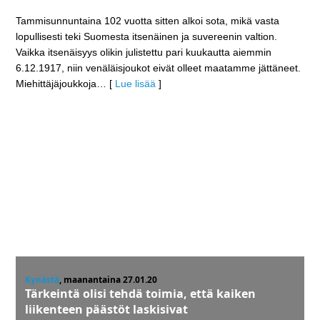
Tammisunnuntaina 102 vuotta sitten alkoi sota, mikä vasta
lopullisesti teki Suomesta itsenäinen ja suvereenin valtion.
Vaikka itsenäisyys olikin julistettu pari kuukautta aiemmin
6.12.1917, niin venäläisjoukot eivät olleet maatamme jättäneet.
Miehittäjäjoukkoja
… [
Lue lisää
]
Kynästä
, maanantaina 27.01.20
Tärkeintä olisi tehdä toimia, että kaiken
liikenteen päästöt laskisivat