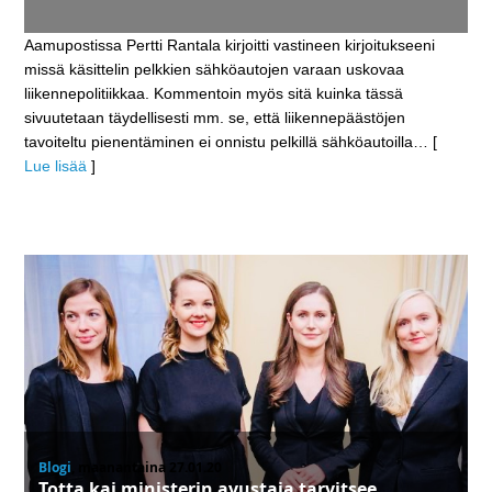
Aamupostissa Pertti Rantala kirjoitti vastineen kirjoitukseeni
missä käsittelin pelkkien sähköautojen varaan uskovaa
liikennepolitiikkaa. Kommentoin myös sitä kuinka tässä
sivuutetaan täydellisesti mm. se, että liikennepäästöjen
tavoiteltu pienentäminen ei onnistu pelkillä sähköautoilla
… [
Lue lisää
]
Blogi
, maanantaina 27.01.20
‪Totta kai ministerin avustaja tarvitsee