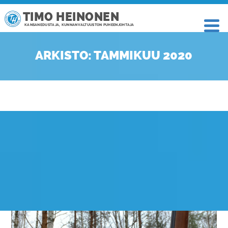
TIMO HEINONEN
KANSANEDUSTAJA, KUNNANVALTUUSTON PUHEENJOHTAJA
ARKISTO: TAMMIKUU 2020