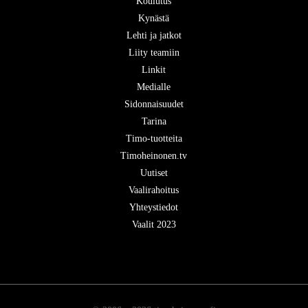
Koulutus
Kynästä
Lehti ja jatkot
Liity teamiin
Linkit
Medialle
Sidonnaisuudet
Tarina
Timo-tuotteita
Timoheinonen.tv
Uutiset
Vaalirahoitus
Yhteystiedot
Vaalit 2023