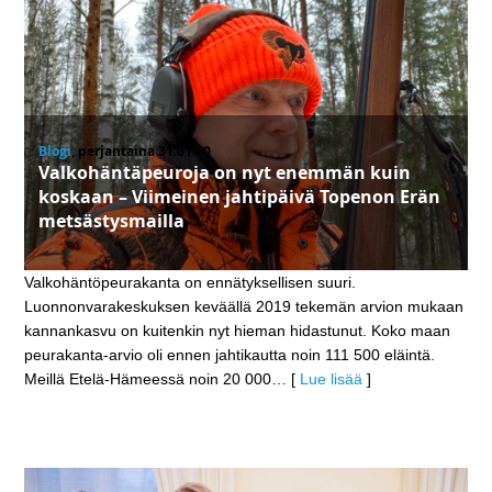
Blogi
, perjantaina 31.01.20
Valkohäntäpeuroja on nyt enemmän kuin
koskaan – Viimeinen jahtipäivä Topenon Erän
metsästysmailla
Valkohäntöpeurakanta on ennätyksellisen suuri.
Luonnonvarakeskuksen keväällä 2019 tekemän arvion mukaan
kannankasvu on kuitenkin nyt hieman hidastunut. Koko maan
peurakanta-arvio oli ennen jahtikautta noin 111 500 eläintä.
Meillä Etelä-Hämeessä noin 20 000
… [
Lue lisää
]