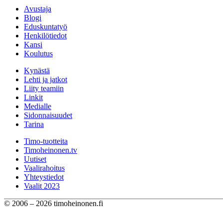
Avustaja
Blogi
Eduskuntatyö
Henkilötiedot
Kansi
Koulutus
Kynästä
Lehti ja jatkot
Liity teamiin
Linkit
Medialle
Sidonnaisuudet
Tarina
Timo-tuotteita
Timoheinonen.tv
Uutiset
Vaalirahoitus
Yhteystiedot
Vaalit 2023
© 2006 – 2026 timoheinonen.fi