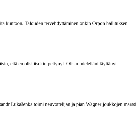
sioita kuntoon. Talouden tervehdyttäminen onkin Orpon hallituksen
n, että en olisi itsekin pettynyt. Olisin mielelläni täyttänyt
ksandr Lukašenka toimi neuvottelijan ja pian Wagner-joukkojen marssi