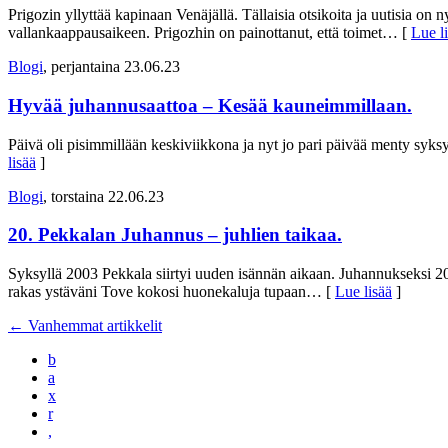
Prigozin yllyttää kapinaan Venäjällä. Tällaisia otsikoita ja uutisia on
vallankaappausaikeen. Prigozhin on painottanut, että toimet
… [
Lue l
Blogi
, perjantaina 23.06.23
Hyvää juhannusaattoa – Kesää kauneimmillaan.
Päivä oli pisimmillään keskiviikkona ja nyt jo pari päivää menty syksy
lisää
]
Blogi
, torstaina 22.06.23
20. Pekkalan Juhannus – juhlien taikaa.
Syksyllä 2003 Pekkala siirtyi uuden isännän aikaan. Juhannukseksi 20
rakas ystäväni Tove kokosi huonekaluja tupaan
… [
Lue lisää
]
←
Vanhemmat artikkelit
b
a
x
r
,