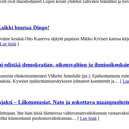
kesätorit ovat muodostuneet Lopen kesän yhdeksi vahvaksi brändiksi ja tors
Kaikki huutaa Dingo!
me kesänä Otto Kanerva räjäytti pajatson Mikko Kivisen kanssa kirjoi
Lue lisää
]
omi edistää demokratian, oikeusvaltion ja ihmisoikeuksi
esta elinkeinoministeri Vilhelm Junnilalle (ps.). Epäluottamusta esitet
ittauksia. Kyseiset epäluottamusesitykseen johtaneet kommentit ja
… [
Lue
aksi – Liikenneasiat, Nato ja uskottava maanpuolustus
jaan. Itse hain tässä tilanteessa valtiovarainvaliokunnan vastaavaksi
 ollut kiinnostunut puolustusvaliokunnan
… [
Lue lisää
]