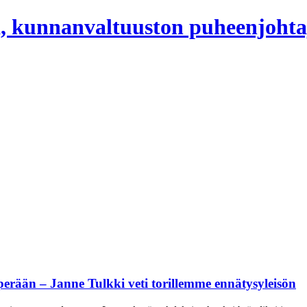
, kunnanvaltuuston puheenjohta
 perään – Janne Tulkki veti torillemme ennätysyleisön