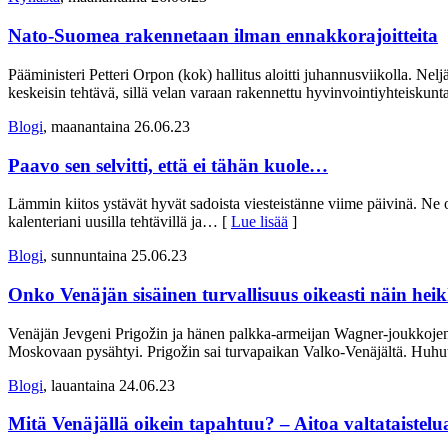
Nato-Suomea rakennetaan ilman ennakkorajoitteita
Pääministeri Petteri Orpon (kok) hallitus aloitti juhannusviikolla. N
keskeisin tehtävä, sillä velan varaan rakennettu hyvinvointiyhteiskunt
Blogi
, maanantaina 26.06.23
Paavo sen selvitti, että ei tähän kuole…
Lämmin kiitos ystävät hyvät sadoista viesteistänne viime päivinä. Ne ova
kalenteriani uusilla tehtävillä ja
… [
Lue lisää
]
Blogi
, sunnuntaina 25.06.23
Onko Venäjän sisäinen turvallisuus oikeasti näin hei
Venäjän Jevgeni Prigožin ja hänen palkka-armeijan Wagner-joukkojens
Moskovaan pysähtyi. Prigožin sai turvapaikan Valko-Venäjältä. Huhut
Blogi
, lauantaina 24.06.23
Mitä Venäjällä oikein tapahtuu? – Aitoa valtataistel