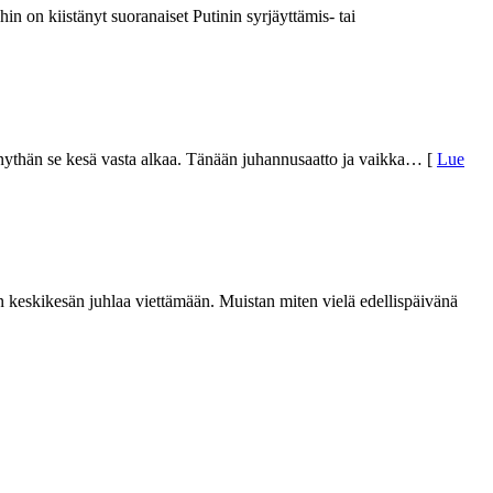
in on kiistänyt suoranaiset Putinin syrjäyttämis- tai
 nythän se kesä vasta alkaa. Tänään juhannusaatto ja vaikka
… [
Lue
 keskikesän juhlaa viettämään. Muistan miten vielä edellispäivänä