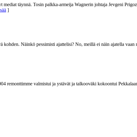
 nyt mediat täynnä. Tosin palkka-armeija Wagnerin johtaja Jevgeni Prigozh
isää
]
ä kohden. Näinkö pessimisti ajattelisi? No, meillä ei näin ajatella vaan
04 remonttimme valmistui ja ystävät ja talkooväki kokoontui Pekkalaan