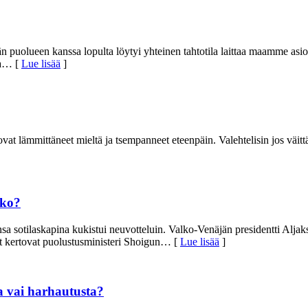
eljän puolueen kanssa lopulta löytyi yhteinen tahtotila laittaa maamme a
a
… [
Lue lisää
]
t lämmittäneet mieltä ja tsempanneet eteenpäin. Valehtelisin jos väittäisi
kko?
a sotilaskapina kukistui neuvotteluin. Valko-Venäjän presidentti Alja
 kertovat puolustusministeri Shoigun
… [
Lue lisää
]
ua vai harhautusta?