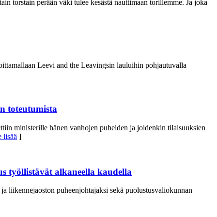
tain torstain perään väki tulee kesästä nauttimaan torillemme. Ja joka
ttamallaan Leevi and the Leavingsin lauluihin pohjautuvalla
en toteutumista
tiin ministerille hänen vanhojen puheiden ja joidenkin tilaisuuksien
 lisää
]
 työllistävät alkaneella kaudella
 ja liikennejaoston puheenjohtajaksi sekä puolustusvaliokunnan