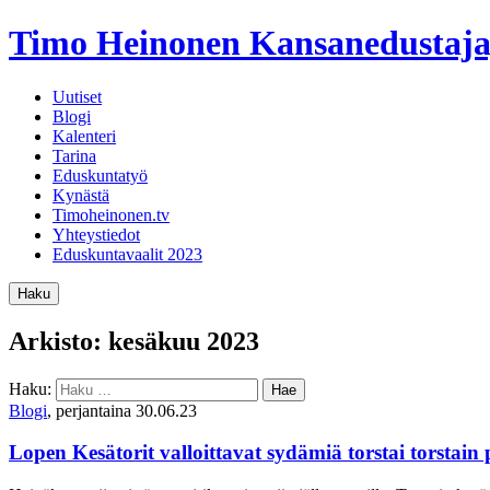
Timo Heinonen
Kansanedustaja
Uutiset
Blogi
Kalenteri
Tarina
Eduskuntatyö
Kynästä
Timoheinonen.tv
Yhteystiedot
Eduskuntavaalit 2023
Haku
Arkisto: kesäkuu 2023
Haku:
Blogi
, perjantaina 30.06.23
Lopen Kesätorit valloittavat sydämiä torstai torstain