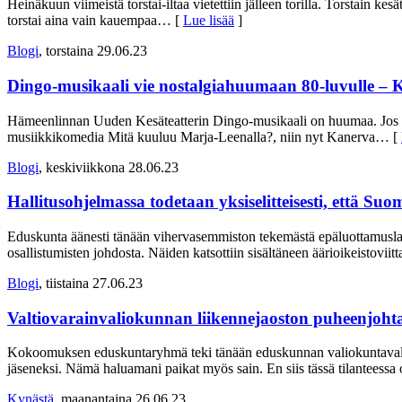
Heinäkuun viimeistä torstai-iltaa vietettiin jälleen torilla. Torstain 
torstai aina vain kauempaa
… [
Lue lisää
]
Blogi
, torstaina 29.06.23
Dingo-musikaali vie nostalgiahuumaan 80-luvulle – 
Hämeenlinnan Uuden Kesäteatterin Dingo-musikaali on huumaa. Jos vii
musiikkikomedia Mitä kuuluu Marja-Leenalla?, niin nyt Kanerva
… [
Blogi
, keskiviikkona 28.06.23
Hallitusohjelmassa todetaan yksiselitteisesti, että Su
Eduskunta äänesti tänään vihervasemmiston tekemästä epäluottamuslause
osallistumisten johdosta. Näiden katsottiin sisältäneen äärioikeistovi
Blogi
, tiistaina 27.06.23
Valtiovarainvaliokunnan liikennejaoston puheenjohtaj
Kokoomuksen eduskuntaryhmä teki tänään eduskunnan valiokuntavalinto
jäseneksi. Nämä haluamani paikat myös sain. En siis tässä tilanteessa
Kynästä
, maanantaina 26.06.23