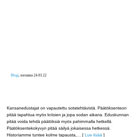
Blogi
, torstaina 24.03.22
”Sinun, äitis ja veljies tähden minut kutsuvi isänmaa.”
– Olisin itse valmis tekemään samoin kuin teki Väinö
Havas
Kansanedustajat on vapautettu sotatehtävistä. Päätöksenteon
pitää tapahtua myös kriisien ja jopa sodan aikana. Eduskunnan
pitää voida tehdä päätöksiä myös pahimmalla hetkellä.
Päätöksentekokyvyn pitää säilyä jokaisessa hetkessä.
Historiamme tuntee kolme tapausta,
… [
Lue lisää
]