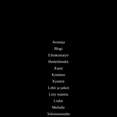
Avustaja
Blogi
Eduskuntatyö
Henkilötiedot
Kansi
Koulutus
Kynästä
Lehti ja jatkot
Liity teamiin
Linkit
Medialle
Sidonnaisuudet