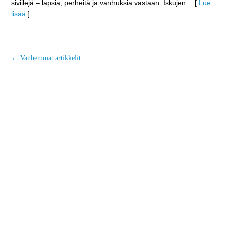
siviilejä – lapsia, perheitä ja vanhuksia vastaan. Iskujen
… [
Lue
lisää
]
←
Vanhemmat artikkelit