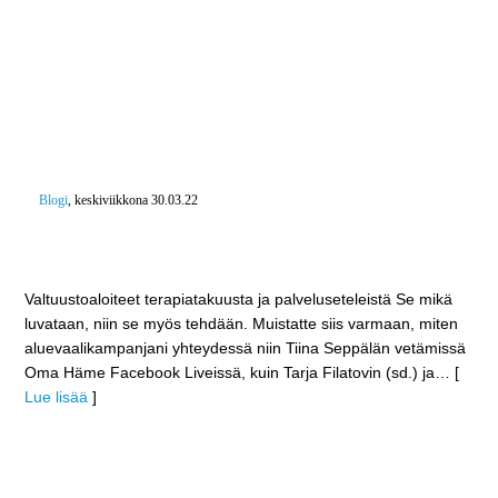
Blogi
, keskiviikkona 30.03.22
Oma Hämeessä esimerkkiä näyttäen? – Aloitteet
terapiatakuusta ja palveluseteleistä
Valtuustoaloiteet terapiatakuusta ja palveluseteleistä Se mikä
luvataan, niin se myös tehdään. Muistatte siis varmaan, miten
aluevaalikampanjani yhteydessä niin Tiina Seppälän vetämissä
Oma Häme Facebook Liveissä, kuin Tarja Filatovin (sd.) ja
… [
Lue lisää
]