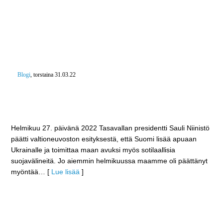
Blogi
, torstaina 31.03.22
Hallituksen tilattava täydennykset Puolustusvoimien
varastoihin – Komposiittikypärät, luotiliivit ja myös
aseet tilaukseen kotimaasta
Helmikuu 27. päivänä 2022 Tasavallan presidentti Sauli Niinistö
päätti valtioneuvoston esityksestä, että Suomi lisää apuaan
Ukrainalle ja toimittaa maan avuksi myös sotilaallisia
suojavälineitä. Jo aiemmin helmikuussa maamme oli päättänyt
myöntää
… [
Lue lisää
]