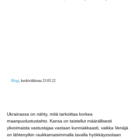
Blogi
, keskiviikkona 23.03.22
”Kolme neljästä suomalaisesta sanoo, että
suomalaisten olisi puolustauduttava aseellisesti,
vaikka tulos näyttäisi epävarmalta.”
Ukrainassa on nähty, mitä tarkoittaa korkea
maanpuolustustahto. Kansa on taistellut määrällisesti
ylivoimaista vastustajaa vastaan kunniakkaasti, vaikka Venäjä
on lähtenytkin raukkamaisimmalla tavalla hyökkäyssotaan