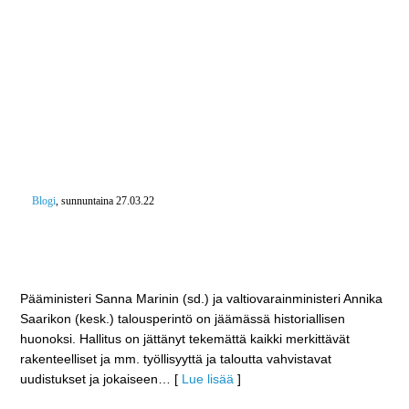
Blogi
, sunnuntaina 27.03.22
Marinin ja Saarikon talousperintö jäämässä
historiallisen surkeaksi – Kriisien varjossa on jätetty
tekemättä kaikki muu
Pääministeri Sanna Marinin (sd.) ja valtiovarainministeri Annika
Saarikon (kesk.) talousperintö on jäämässä historiallisen
huonoksi. Hallitus on jättänyt tekemättä kaikki merkittävät
rakenteelliset ja mm. työllisyyttä ja taloutta vahvistavat
uudistukset ja jokaiseen
… [
Lue lisää
]