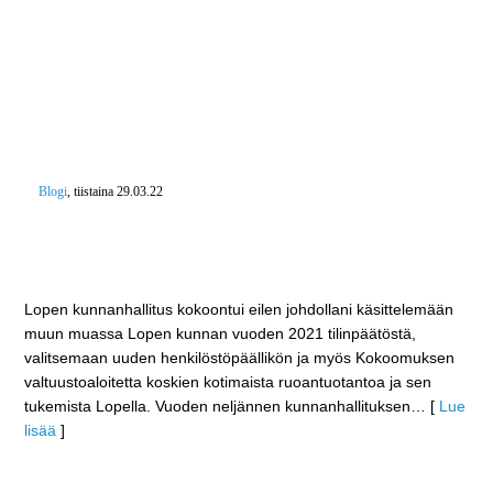
Blogi
, tiistaina 29.03.22
Lopen kunnan tilinpäätös lähes 2,3 miljoonaa euroa
ylijäämäinen – Kuntamme katsoo luottavaisena
tulevaan
Lopen kunnanhallitus kokoontui eilen johdollani käsittelemään
muun muassa Lopen kunnan vuoden 2021 tilinpäätöstä,
valitsemaan uuden henkilöstöpäällikön ja myös Kokoomuksen
valtuustoaloitetta koskien kotimaista ruoantuotantoa ja sen
tukemista Lopella. Vuoden neljännen kunnanhallituksen
… [
Lue
lisää
]