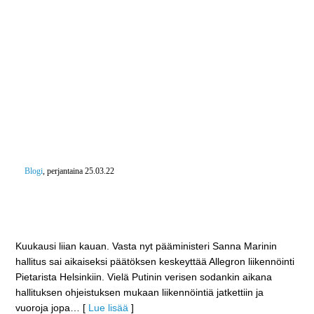
Blogi
, perjantaina 25.03.22
Suomen sinisilmäisyys voi vielä kostautua? – Allegro
saadaan seis lopulta, mutta maa- ja kiinteistökaupat
ja kaksoiskansalaisuudet jatkuvat edelleen
Kuukausi liian kauan. Vasta nyt pääministeri Sanna Marinin
hallitus sai aikaiseksi päätöksen keskeyttää Allegron liikennöinti
Pietarista Helsinkiin. Vielä Putinin verisen sodankin aikana
hallituksen ohjeistuksen mukaan liikennöintiä jatkettiin ja
vuoroja jopa
… [
Lue lisää
]