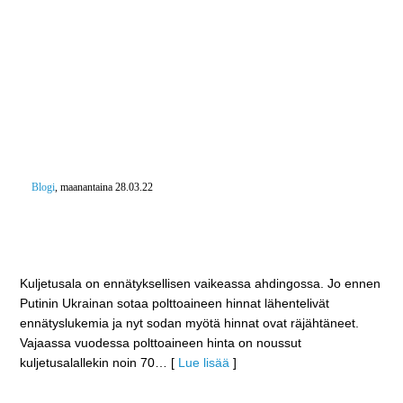
Blogi
, maanantaina 28.03.22
Marinin hallituksen keskustan ja vihreiden kinastelu
jatkuu? – Kuinka monta kuljetusalan yritystä täytyy
ajautua konkurssiin ennen kuin toimia saadaan
Kuljetusala on ennätyksellisen vaikeassa ahdingossa. Jo ennen
Putinin Ukrainan sotaa polttoaineen hinnat lähentelivät
ennätyslukemia ja nyt sodan myötä hinnat ovat räjähtäneet.
Vajaassa vuodessa polttoaineen hinta on noussut
kuljetusalallekin noin 70
… [
Lue lisää
]