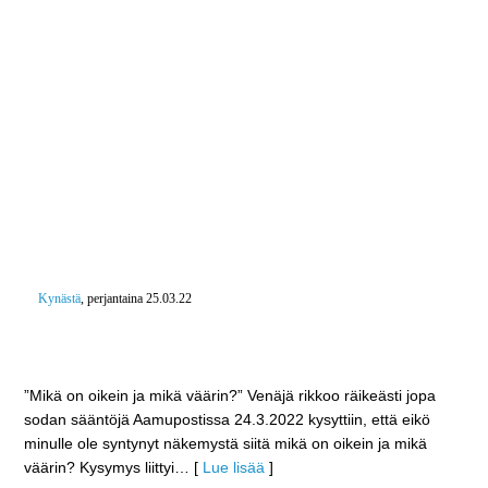
Kynästä
, perjantaina 25.03.22
”Mikä on oikein ja mikä väärin?” Venäjä rikkoo
räikeästi jopa sodan sääntöjä
”Mikä on oikein ja mikä väärin?” Venäjä rikkoo räikeästi jopa
sodan sääntöjä Aamupostissa 24.3.2022 kysyttiin, että eikö
minulle ole syntynyt näkemystä siitä mikä on oikein ja mikä
väärin? Kysymys liittyi
… [
Lue lisää
]