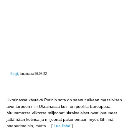
Blogi
, lauantaina 26.03.22
”Pidä huolta niistä jotka kärsii” – Suomalaisilla vahva
halu auttaa
Ukrainassa käytävä Putinin sota on saanut aikaan massiivisen
avuntarpeen niin Ukrainassa kuin eri puolilla Eurooppaa.
Muutamassa viikossa miljoonat ukrainalaiset ovat joutuneet
jättämään kotinsa ja miljoonat pakenemaan myös lähinnä
naapurimaihin, mutta
… [
Lue lisää
]