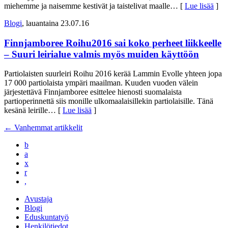
miehemme ja naisemme kestivät ja taistelivat maalle
… [
Lue lisää
]
Blogi
, lauantaina 23.07.16
Finnjamboree Roihu2016 sai koko perheet liikkeelle
– Suuri leirialue valmis myös muiden käyttöön
Partiolaisten suurleiri Roihu 2016 kerää Lammin Evolle yhteen jopa
17 000 partiolaista ympäri maailman. Kuuden vuoden välein
järjestettävä Finnjamboree esittelee hienosti suomalaista
partioperinnettä siis monille ulkomaalaisillekin partiolaisille. Tänä
kesänä leirille
… [
Lue lisää
]
←
Vanhemmat artikkelit
b
a
x
r
,
Avustaja
Blogi
Eduskuntatyö
Henkilötiedot