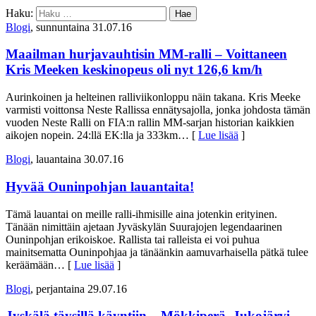
Haku:
Blogi
, sunnuntaina 31.07.16
Maailman hurjavauhtisin MM-ralli – Voittaneen
Kris Meeken keskinopeus oli nyt 126,6 km/h
Aurinkoinen ja helteinen ralliviikonloppu näin takana. Kris Meeke
varmisti voittonsa Neste Rallissa ennätysajolla, jonka johdosta tämän
vuoden Neste Ralli on FIA:n rallin MM-sarjan historian kaikkien
aikojen nopein. 24:llä EK:lla ja 333km
… [
Lue lisää
]
Blogi
, lauantaina 30.07.16
Hyvää Ouninpohjan lauantaita!
Tämä lauantai on meille ralli-ihmisille aina jotenkin erityinen.
Tänään nimittäin ajetaan Jyväskylän Suurajojen legendaarinen
Ouninpohjan erikoiskoe. Rallista tai ralleista ei voi puhua
mainitsematta Ouninpohjaa ja tänäänkin aamuvarhaisella pätkä tulee
keräämään
… [
Lue lisää
]
Blogi
, perjantaina 29.07.16
Jyskälä täysillä käyntiin – Mökkiperä, Jukojärvi,