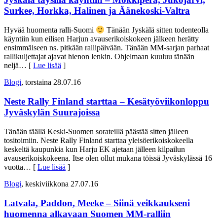
Surkee, Horkka, Halinen ja Äänekoski-Valtra
Hyvää huomenta ralli-Suomi
Tänään Jyskälä sitten todenteolla
käyntiin kun eilisen Harjun avauserikoiskokeen jälkeen herätty
ensimmäiseen ns. pitkään rallipäivään. Tänään MM-sarjan parhaat
rallikuljettajat ajavat hienon lenkin. Ohjelmaan kuuluu tänään
neljä
… [
Lue lisää
]
Blogi
, torstaina 28.07.16
Neste Rally Finland starttaa – Kesätyöviikonloppu
Jyväskylän Suurajoissa
Tänään täällä Keski-Suomen sorateillä päästää sitten jälleen
tositoimiin. Neste Rally Finland starttaa yleisöerikoiskokeella
keskeltä kaupunkia kun Harju EK ajetaan jälleen kilpailun
avauserikoiskokeena. Itse olen ollut mukana töissä Jyväskylässä 16
vuotta
… [
Lue lisää
]
Blogi
, keskiviikkona 27.07.16
Latvala, Paddon, Meeke – Siinä veikkaukseni
huomenna alkavaan Suomen MM-ralliin