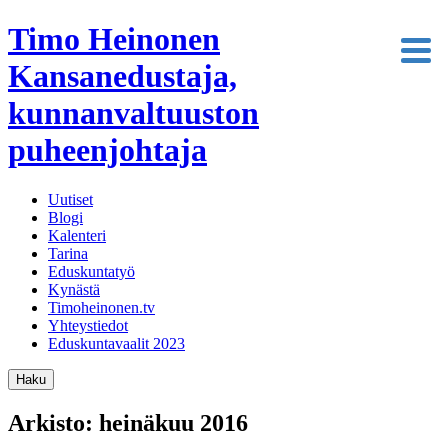
Timo Heinonen
Kansanedustaja,
kunnanvaltuuston
puheenjohtaja
Uutiset
Blogi
Kalenteri
Tarina
Eduskuntatyö
Kynästä
Timoheinonen.tv
Yhteystiedot
Eduskuntavaalit 2023
Haku
Arkisto: heinäkuu 2016