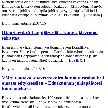
Monelle teistä olen tullut tutuksi aika vaikeana kaverina ainakin
jälkiruokien ja herkkujen suhteen. Kakut on jäänyt syömättä myös
omissa rippijuhlissa, ylioppilasjuhlissa ja syntymäpäivilläkin 11
vuotiaasta eteenpäin. Nimittäin kesällä 1986 aloitin
… [
Lue lisää
]
Blogi
, maanantaina 25.07.16
Historiaretkeä Loppijärvellä – Kaunis järvemme
sairastaa
Eilen teimme yhden pienen kesäloman retken Loppijärven
Isosaareen. Viime kesänä perustin Facebookiin ryhmän keräämään
ja jakamaan Loppijärven ja sen rantojen vanhaa historiaa ja sitä
kautta on tullut luvattua lähteä oppaaksi
… [
Lue lisää
]
Blogi
, sunnuntaina 24.07.16
VM:n taattava sotaveteraanien kuntoutusrahat heti
omassa esityksessään – Eduskunnan juhlapäätöstä
kunnioitettava
Ensi vuonna tulee kuluneeksi 100 vuotta siitä kun maamme kovan
työn kautta itsenäistyi. Talvi-, Jatko- ja Lapinsodassa
itsenäisyytemme oli kovimmassa koetuksessa, mutta nuoret