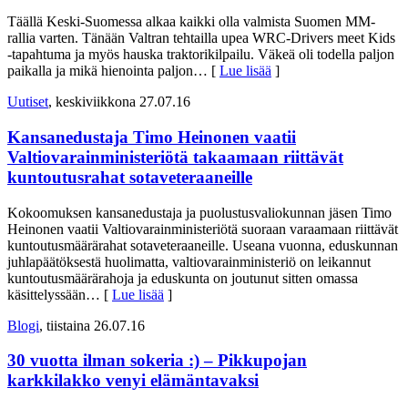
Täällä Keski-Suomessa alkaa kaikki olla valmista Suomen MM-
rallia varten. Tänään Valtran tehtailla upea WRC-Drivers meet Kids
-tapahtuma ja myös hauska traktorikilpailu. Väkeä oli todella paljon
paikalla ja mikä hienointa paljon
… [
Lue lisää
]
Uutiset
, keskiviikkona 27.07.16
Kansanedustaja Timo Heinonen vaatii
Valtiovarainministeriötä takaamaan riittävät
kuntoutusrahat sotaveteraaneille
Kokoomuksen kansanedustaja ja puolustusvaliokunnan jäsen Timo
Heinonen vaatii Valtiovarainministeriötä suoraan varaamaan riittävät
kuntoutusmäärärahat sotaveteraaneille. Useana vuonna, eduskunnan
juhlapäätöksestä huolimatta, valtiovarainministeriö on leikannut
kuntoutusmäärärahoja ja eduskunta on joutunut sitten omassa
käsittelyssään
… [
Lue lisää
]
Blogi
, tiistaina 26.07.16
30 vuotta ilman sokeria :) – Pikkupojan
karkkilakko venyi elämäntavaksi