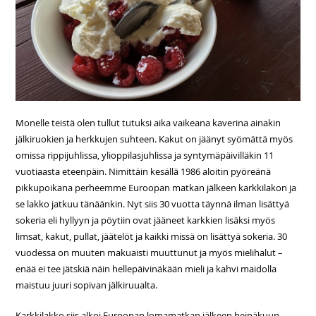
Monelle teistä olen tullut tutuksi aika vaikeana kaverina ainakin
jälkiruokien ja herkkujen suhteen. Kakut on jäänyt syömättä myös
omissa rippijuhlissa, ylioppilasjuhlissa ja syntymäpäivilläkin 11
vuotiaasta eteenpäin. Nimittäin kesällä 1986 aloitin pyöreänä
pikkupoikana perheemme Euroopan matkan jälkeen karkkilakon ja
se lakko jatkuu tänäänkin. Nyt siis 30 vuotta täynnä ilman lisättyä
sokeria eli hyllyyn ja pöytiin ovat jääneet karkkien lisäksi myös
limsat, kakut, pullat, jäätelöt ja kaikki missä on lisättyä sokeria. 30
vuodessa on muuten makuaisti muuttunut ja myös mielihalut –
enää ei tee jätskiä näin hellepäivinäkään mieli ja kahvi maidolla
maistuu juuri sopivan jälkiruualta.
Karkkilakko siis alkoi Euroopan lomamatkan jälkeen heinäkuun