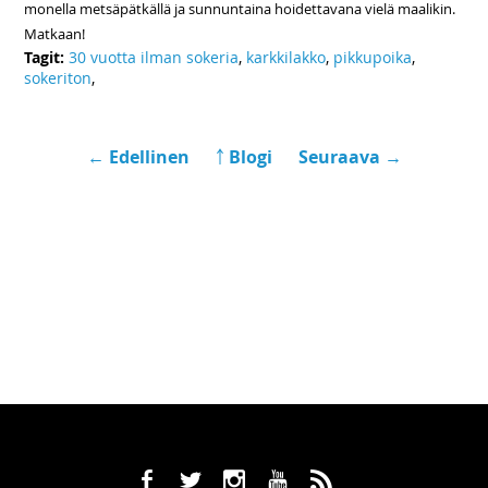
monella metsäpätkällä ja sunnuntaina hoidettavana vielä maalikin.
Matkaan!
Tagit:
30 vuotta ilman sokeria
,
karkkilakko
,
pikkupoika
,
sokeriton
,
← Edellinen
￪ Blogi
Seuraava →
b
a
x
r
,