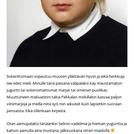
Sokerittomaan sopeutuu muuten yllättävän hyvin ja eikä herkkuja
tee edes mieli. Minulle tänä päivänä välipalaksi käy maustamaton
jugurtti tai sokeroimattomat marjat tai omenan puolikas.
Muuttuneen makuaistini takia Pekkalan mökilläkin kasvaa paljon
viinimarjoja ja meillä niitä syö niin aikuiset kuin lapsetkin suoraan
pensaista. Eikä ollenkaan kirpeitä.
Otan aamupalaksi tänäänkin Selinin vadelmia ja hieman yugurttia ja
kahvin aamulla aina mustana. Jälkiruokana sitten maidolla