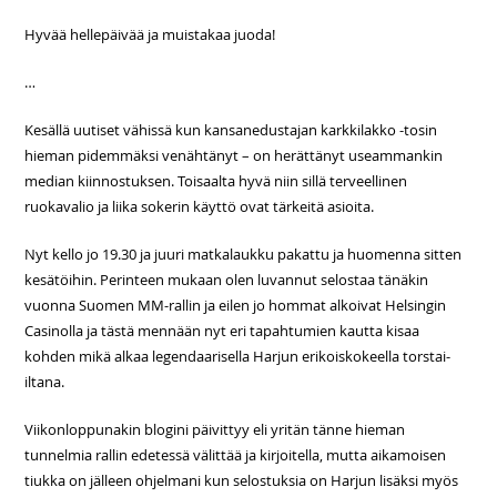
Hyvää hellepäivää ja muistakaa juoda!
…
Kesällä uutiset vähissä kun kansanedustajan karkkilakko -tosin
hieman pidemmäksi venähtänyt – on herättänyt useammankin
median kiinnostuksen. Toisaalta hyvä niin sillä terveellinen
ruokavalio ja liika sokerin käyttö ovat tärkeitä asioita.
Nyt kello jo 19.30 ja juuri matkalaukku pakattu ja huomenna sitten
kesätöihin. Perinteen mukaan olen luvannut selostaa tänäkin
vuonna Suomen MM-rallin ja eilen jo hommat alkoivat Helsingin
Casinolla ja tästä mennään nyt eri tapahtumien kautta kisaa
kohden mikä alkaa legendaarisella Harjun erikoiskokeella torstai-
iltana.
Viikonloppunakin blogini päivittyy eli yritän tänne hieman
tunnelmia rallin edetessä välittää ja kirjoitella, mutta aikamoisen
tiukka on jälleen ohjelmani kun selostuksia on Harjun lisäksi myös