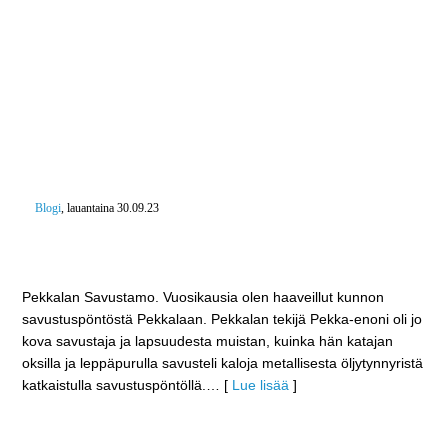
Blogi
, lauantaina 30.09.23
”Sellaisia mitkä ovat palaneet ja sellaisia mitkä eivät
vielä ole palanneet”
Pekkalan Savustamo. Vuosikausia olen haaveillut kunnon
savustuspöntöstä Pekkalaan. Pekkalan tekijä Pekka-enoni oli jo
kova savustaja ja lapsuudesta muistan, kuinka hän katajan
oksilla ja leppäpurulla savusteli kaloja metallisesta öljytynnyristä
katkaistulla savustuspöntöllä.
… [
Lue lisää
]