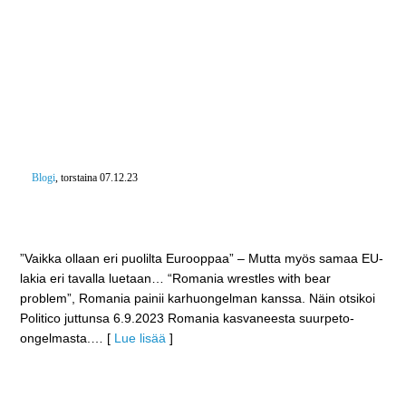
Blogi
, torstaina 07.12.23
Kolumni Ase & Erä lehti 2023: “Romania wrestles
with bear problem”
”Vaikka ollaan eri puolilta Eurooppaa” – Mutta myös samaa EU-
lakia eri tavalla luetaan… “Romania wrestles with bear
problem”, Romania painii karhuongelman kanssa. Näin otsikoi
Politico juttunsa 6.9.2023 Romania kasvaneesta suurpeto-
ongelmasta.
… [
Lue lisää
]