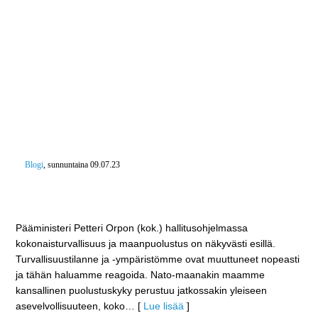
Blogi
, sunnuntaina 09.07.23
Hallitus turvaa ampumaratojen toiminnan –
Tavoitteena 1000 ampumarataa
Pääministeri Petteri Orpon (kok.) hallitusohjelmassa
kokonaisturvallisuus ja maanpuolustus on näkyvästi esillä.
Turvallisuustilanne ja -ympäristömme ovat muuttuneet nopeasti
ja tähän haluamme reagoida. Nato-maanakin maamme
kansallinen puolustuskyky perustuu jatkossakin yleiseen
asevelvollisuuteen, koko
… [
Lue lisää
]