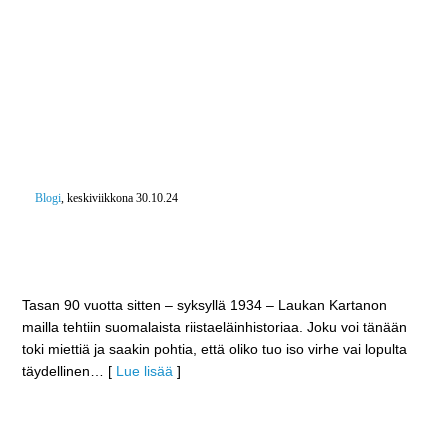
Blogi
, keskiviikkona 30.10.24
90 vuotta sitten valkohäntäpeurat saapuivat
Suomeen – Tänään laji on yksi maamme johtavista
riistalajeista
Tasan 90 vuotta sitten – syksyllä 1934 – Laukan Kartanon
mailla tehtiin suomalaista riistaeläinhistoriaa. Joku voi tänään
toki miettiä ja saakin pohtia, että oliko tuo iso virhe vai lopulta
täydellinen
… [
Lue lisää
]