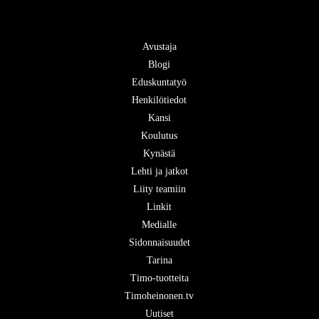
Avustaja
Blogi
Eduskuntatyö
Henkilötiedot
Kansi
Koulutus
Kynästä
Lehti ja jatkot
Liity teamiin
Linkit
Medialle
Sidonnaisuudet
Tarina
Timo-tuotteita
Timoheinonen.tv
Uutiset