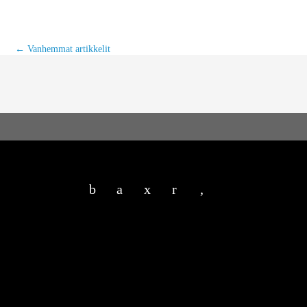
←
Vanhemmat artikkelit
b
a
x
r
,