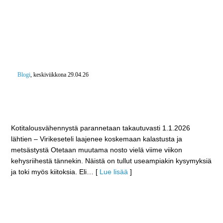
Blogi
, keskiviikkona 29.04.26
Kotitalousvähennystä parannetaan takautuvasti
1.1.2026 lähtien – Virikeseteli laajenee koskemaan
kalastusta ja metsästystä
Kotitalousvähennystä parannetaan takautuvasti 1.1.2026
lähtien – Virikeseteli laajenee koskemaan kalastusta ja
metsästystä Otetaan muutama nosto vielä viime viikon
kehysriihestä tännekin. Näistä on tullut useampiakin kysymyksiä
ja toki myös kiitoksia. Eli
… [
Lue lisää
]