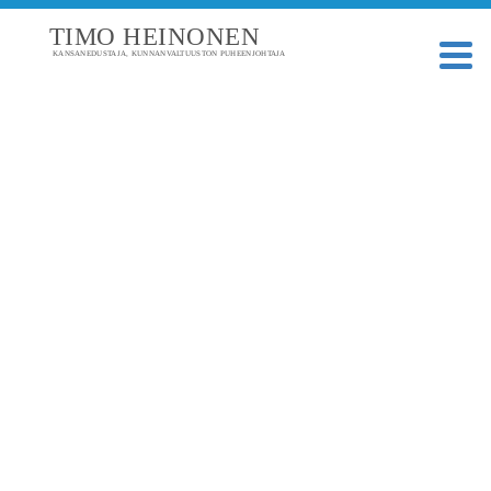
TIMO HEINONEN
KANSANEDUSTAJA, KUNNANVALTUUSTON PUHEENJOHTAJA
TAGI: METSÄSTYS