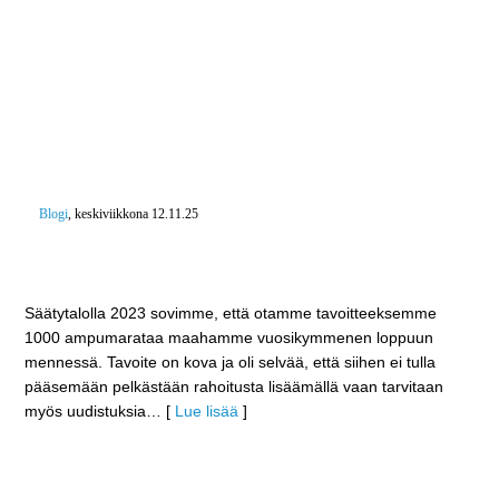
Blogi
, keskiviikkona 12.11.25
Järkeistämme ja kevennämme ampumaratojen
luvitusta
Säätytalolla 2023 sovimme, että otamme tavoitteeksemme
1000 ampumarataa maahamme vuosikymmenen loppuun
mennessä. Tavoite on kova ja oli selvää, että siihen ei tulla
pääsemään pelkästään rahoitusta lisäämällä vaan tarvitaan
myös uudistuksia
… [
Lue lisää
]