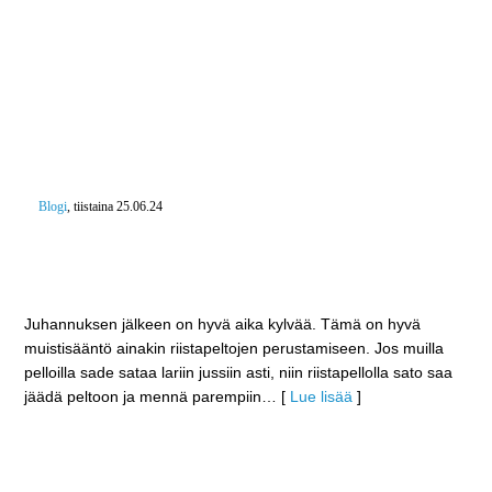
Blogi
, tiistaina 25.06.24
Riistapelloilla houkutellaan peuroja ja hirviä pois
teiden varsilta – HPY:n eräveikot Niitulla riistapeltoa
kylvämässä
Juhannuksen jälkeen on hyvä aika kylvää. Tämä on hyvä
muistisääntö ainakin riistapeltojen perustamiseen. Jos muilla
pelloilla sade sataa lariin jussiin asti, niin riistapellolla sato saa
jäädä peltoon ja mennä parempiin
… [
Lue lisää
]