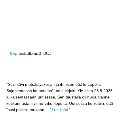
Blogi
, keskiviikkona 24.09.25
”Susi kävi metsästyskoiran ja ihmisen päälle Lopella
Sajaniemessä lauantaina” – Kannanhoidollinen
metsästys tavoite saada käyntiin vuoden alussa
”Susi kävi metsästyskoiran ja ihmisen päälle Lopella
Sajaniemessä lauantaina”, näin kirjoitti Yle eilen 23.9.2025
julkaisemassaan uutisessa. Sen taustalla oli hurja tilanne
kotikunnastani viime viikonlopulta. Uutisessa kerrottiin, että
”susi poliisin mukaan
… [
Lue lisää
]