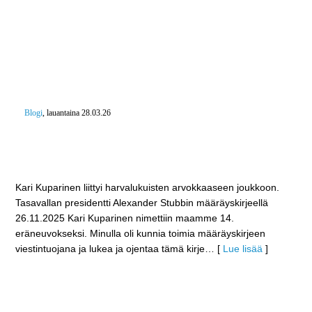
Blogi
, lauantaina 28.03.26
Kari Kuparisesta Suomen historian 14. eräneuvos –
”Metsällä vietettyjä päiviä ei lasketa eletyiksi, vaan ne
tulevat siihen päälle”
Kari Kuparinen liittyi harvalukuisten arvokkaaseen joukkoon.
Tasavallan presidentti Alexander Stubbin määräyskirjeellä
26.11.2025 Kari Kuparinen nimettiin maamme 14.
eräneuvokseksi. Minulla oli kunnia toimia määräyskirjeen
viestintuojana ja lukea ja ojentaa tämä kirje
… [
Lue lisää
]