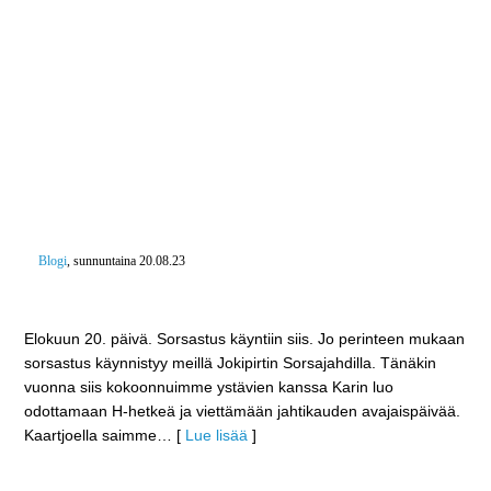
Blogi
, sunnuntaina 20.08.23
”Se on sorsaparvi”
Elokuun 20. päivä. Sorsastus käyntiin siis. Jo perinteen mukaan
sorsastus käynnistyy meillä Jokipirtin Sorsajahdilla. Tänäkin
vuonna siis kokoonnuimme ystävien kanssa Karin luo
odottamaan H-hetkeä ja viettämään jahtikauden avajaispäivää.
Kaartjoella saimme
… [
Lue lisää
]