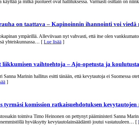
a käyttää ja mitkä puolueet ovat hallituksessa. Varmasti osittain on niinki
rauha on taattava – Kapinoinnin ihannointi voi viedä me
apinan ympärillä. Alleviivaan nyt vahvasti, että itse olen vankkumat
ssä yhteiskunnassa
… [
Lue lisää
]
iikkumisen vaihtoehtoja – Ajo-opetusta ja koulutusta 
nna Marinin hallitus esitti tänään, että kevytautoja ei Suomessa otetta
sää
]
 tyrmäsi komission ratkaisuehdotuksen kevytautojen 
ossakin toimiva Timo Heinonen on pettynyt pääministeri Sanna Marinin 
enemmistöllä hyväksytty kevytautolainsäädäntö joutui vastatuuleen
… [