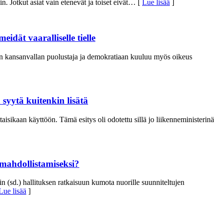
n. Jotkut asiat vain etenevät ja toiset eivät
… [
Lue lisää
]
idät vaaralliselle tielle
on kansanvallan puolustaja ja demokratiaan kuuluu myös oikeus
syytä kuitenkin lisätä
isikaan käyttöön. Tämä esitys oli odotettu sillä jo liikenneministerinä
mahdollistamiseksi?
(sd.) hallituksen ratkaisuun kumota nuorille suunniteltujen
Lue lisää
]