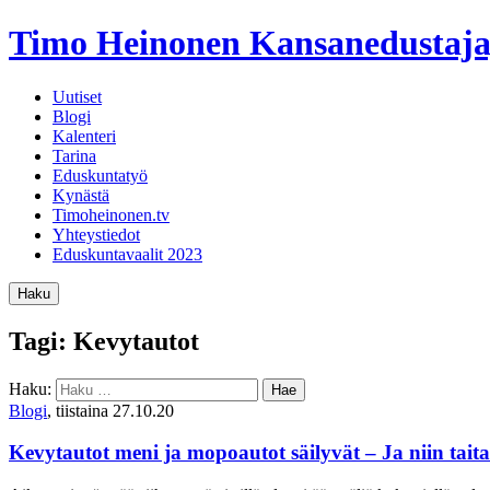
Timo Heinonen
Kansanedustaja
Uutiset
Blogi
Kalenteri
Tarina
Eduskuntatyö
Kynästä
Timoheinonen.tv
Yhteystiedot
Eduskuntavaalit 2023
Haku
Tagi: Kevytautot
Haku:
Blogi
, tiistaina 27.10.20
Kevytautot meni ja mopoautot säilyvät – Ja niin tait