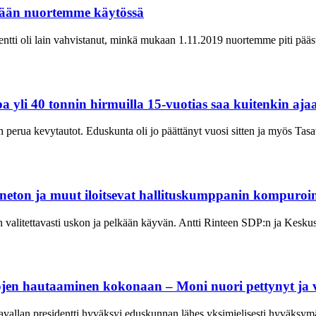
änään nuortemme käytössä
entti oli lain vahvistanut, minkä mukaan 1.11.2019 nuortemme piti päästä
pa yli 40 tonnin hirmuilla 15-vuotias saa kuitenkin aj
 perua kevytautot. Eduskunta oli jo päättänyt vuosi sitten ja myös Tasaval
onneton ja muut iloitsevat hallituskumppanin kompuroi
in valitettavasti uskon ja pelkään käyvän. Antti Rinteen SDP:n ja Kesk
tautojen hautaaminen kokonaan – Moni nuori pettynyt j
avallan presidentti hyväksyi eduskunnan lähes yksimielisesti hyväksymä