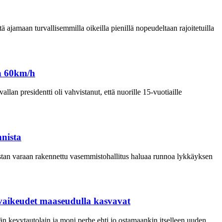
 ajamaan turvallisemmilla oikeilla pienillä nopeudeltaan rajoitetuilla
aa 60km/h
lan presidentti oli vahvistanut, että nuorille 15-vuotiaille
nnista
ustan varaan rakennettu vasemmistohallitus haluaa runnoa lykkäyksen
a vaikeudet maaseudulla kasvavat
n kevytautolain ja moni perhe ehti jo ostamaankin itselleen uuden