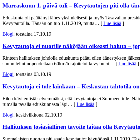
Marraskuun 1. päivä tuli – Kevytautojen piti olla t
Eduskunta oli päättänyt lähes yksimielisesti ja myös Tasavallan presid
Kevytautoilla. Tänään on tuo 1.11.2019, mutta
… [
Lue lisää
]
Blogi
, torstaina 17.10.19
Kevytautoja ei nuorille näköjään oikeasti haluta – jo
Rinteen hallituksen johdolla eduskunta päätti eilen äänestyksen jälkeen
suunnitellut nopeudeltaan 60km/h rajoitetut kevytautot
… [
Lue lisää
]
Blogi
, torstaina 03.10.19
Kevytautoja ei tule lainkaan – Keskustan tahtotila 
Eilen kävi entistä selvemmäksi, että kevytautoja ei Suomeen tule. Nä
rumalla tavalla eduskunnasta läpi
… [
Lue lisää
]
Blogi
, keskiviikkona 02.10.19
Hallituksen tosiasiallinen tavoite taitaa olla Kevy
Suomalaisten nuorten piti saada kevytautot käyttöönsä 1.11.2019. Tas