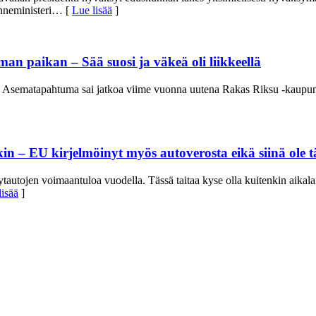
nneministeri
… [
Lue lisää
]
 paikan – Sää suosi ja väkeä oli liikkeellä
 Asematapahtuma sai jatkoa viime vuonna uutena Rakas Riksu -kaupunkifes
– EU kirjelmöinyt myös autoverosta eikä siinä ole tä
autojen voimaantuloa vuodella. Tässä taitaa kyse olla kuitenkin aikalail
lisää
]