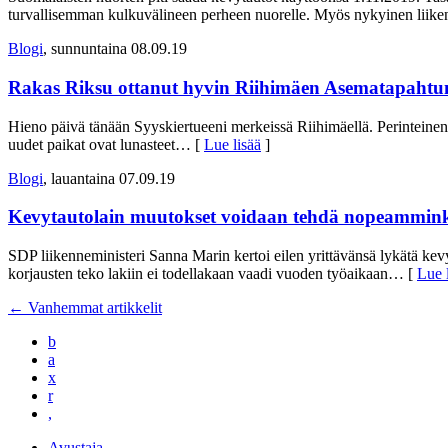
turvallisemman kulkuvälineen perheen nuorelle. Myös nykyinen liike
Blogi
, sunnuntaina 08.09.19
Rakas Riksu ottanut hyvin Riihimäen Asematapahtuman
Hieno päivä tänään Syyskiertueeni merkeissä Riihimäellä. Perinteinen
uudet paikat ovat lunasteet
… [
Lue lisää
]
Blogi
, lauantaina 07.09.19
Kevytautolain muutokset voidaan tehdä nopeamminkin 
SDP liikenneministeri Sanna Marin kertoi eilen yrittävänsä lykätä kevyt
korjausten teko lakiin ei todellakaan vaadi vuoden työaikaan
… [
Lue 
←
Vanhemmat artikkelit
b
a
x
r
,
Avustaja