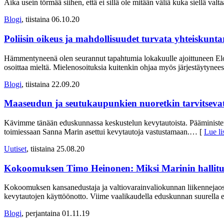
Aika usein törmää siihen, että ei sillä ole mitään väliä kuka siellä valta
Blogi
, tiistaina 06.10.20
Poliisin oikeus ja mahdollisuudet turvata yhteiskunta
Hämmentyneenä olen seurannut tapahtumia lokakuulle ajoittuneen Elok
osoittaa mieltä. Mielenosoituksia kuitenkin ohjaa myös järjestäytynee
Blogi
, tiistaina 22.09.20
Maaseudun ja seutukaupunkien nuoretkin tarvitsevat l
Kävimme tänään eduskunnassa keskustelun kevytautoista. Pääministeri Sa
toimiessaan Sanna Marin asettui kevytautoja vastustamaan.
… [
Lue li
Uutiset
, tiistaina 25.08.20
Kokoomuksen Timo Heinonen: Miksi Marinin hallitus
Kokoomuksen kansanedustaja ja valtiovarainvaliokunnan liikennejaost
kevytautojen käyttöönotto. Viime vaalikaudella eduskunnan suurella 
Blogi
, perjantaina 01.11.19