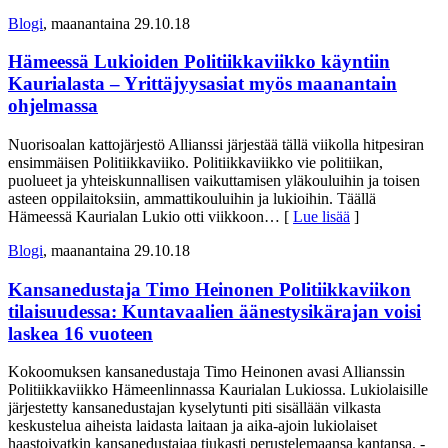
Blogi
, maanantaina 29.10.18
Hämeessä Lukioiden Politiikkaviikko käyntiin
Kaurialasta – Yrittäjyysasiat myös maanantain
ohjelmassa
Nuorisoalan kattojärjestö Allianssi järjestää tällä viikolla hitpesiran
ensimmäisen Politiikkaviiko. Politiikkaviikko vie politiikan,
puolueet ja yhteiskunnallisen vaikuttamisen yläkouluihin ja toisen
asteen oppilaitoksiin, ammattikouluihin ja lukioihin. Täällä
Hämeessä Kaurialan Lukio otti viikkoon
… [
Lue lisää
]
Blogi
, maanantaina 29.10.18
Kansanedustaja Timo Heinonen Politiikkaviikon
tilaisuudessa: Kuntavaalien äänestysikärajan voisi
laskea 16 vuoteen
Kokoomuksen kansanedustaja Timo Heinonen avasi Allianssin
Politiikkaviikko Hämeenlinnassa Kaurialan Lukiossa. Lukiolaisille
järjestetty kansanedustajan kyselytunti piti sisällään vilkasta
keskustelua aiheista laidasta laitaan ja aika-ajoin lukiolaiset
haastoivatkin kansanedustajaa tiukasti perustelemaansa kantansa. -