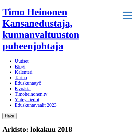
Timo Heinonen
Kansanedustaja,
kunnanvaltuuston
puheenjohtaja
Uutiset
Blogi
Kalenteri
Tarina
Eduskuntatyö
Kynästä
Timoheinonen.tv
Yhteystiedot
Eduskuntavaalit 2023
Haku
Arkisto: lokakuu 2018