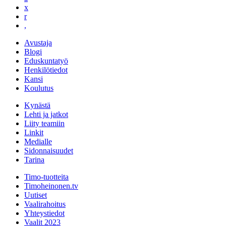
x
r
,
Avustaja
Blogi
Eduskuntatyö
Henkilötiedot
Kansi
Koulutus
Kynästä
Lehti ja jatkot
Liity teamiin
Linkit
Medialle
Sidonnaisuudet
Tarina
Timo-tuotteita
Timoheinonen.tv
Uutiset
Vaalirahoitus
Yhteystiedot
Vaalit 2023