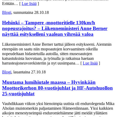
Erittäin
… [
Lue lisää
]
Blogi
, sunnuntaina 28.10.18
Helsinki – Tampere -moottoritielle 130km/h
nopeusrajoitus? – Liikenneministeri Anne Berner
näyttää esitykselleni vaalean vihreää valoa
Liikenneministeri Anne Berner tarttui jälleen esitykseeni. Aiemmin
eteenpäin on saatu niin mopoautojen korvaaminen oikeilla
nopeudeltaan hidastetuilla autoilla, sitten museoautojen
katsastuksista luovutaan, ja työnalla ja ratkaisua haetaan
harrasteajoneuvorekisteriin ja nyt uusimpana
… [
Lue lisää
]
Blogi
, lauantaina 27.10.18
Muutama lumihiutale maassa – Hyvinkään
Moottorikerhon 80-vuotisjuhlat ja HF-Autohuollon
25-vuotisjuhlat
Vauhdikkaan viikon yksi hienoimpia uutisia oli endurolegenda Mika
Aholan muistomerkin paljastaminen Hämeenlinnaan. Yksi kaikkien
aikojen menestyneimpiä enduromiehiämme jätti meidät yllättäen