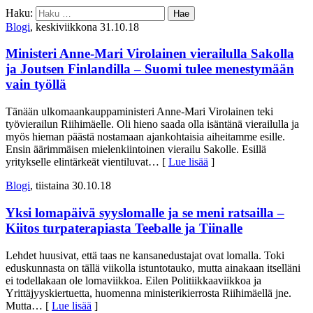
Haku:
Blogi
, keskiviikkona 31.10.18
Ministeri Anne-Mari Virolainen vierailulla Sakolla
ja Joutsen Finlandilla – Suomi tulee menestymään
vain työllä
Tänään ulkomaankauppaministeri Anne-Mari Virolainen teki
työvierailun Riihimäelle. Oli hieno saada olla isäntänä vierailulla ja
myös hieman päästä nostamaan ajankohtaisia aiheitamme esille.
Ensin äärimmäisen mielenkiintoinen vierailu Sakolle. Esillä
yritykselle elintärkeät vientiluvat
… [
Lue lisää
]
Blogi
, tiistaina 30.10.18
Yksi lomapäivä syyslomalle ja se meni ratsailla –
Kiitos turpaterapiasta Teeballe ja Tiinalle
Lehdet huusivat, että taas ne kansanedustajat ovat lomalla. Toki
eduskunnasta on tällä viikolla istuntotauko, mutta ainakaan itselläni
ei todellakaan ole lomaviikkoa. Eilen Politiikkaaviikkoa ja
Yrittäjyyskiertuetta, huomenna ministerikierrosta Riihimäellä jne.
Mutta
… [
Lue lisää
]