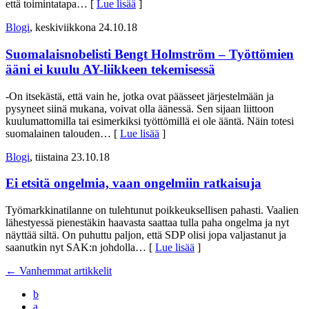
että toimintatapa
… [
Lue lisää
]
Blogi
, keskiviikkona 24.10.18
Suomalaisnobelisti Bengt Holmström – Työttömien
ääni ei kuulu AY-liikkeen tekemisessä
-On itsekästä, että vain he, jotka ovat päässeet järjestelmään ja
pysyneet siinä mukana, voivat olla äänessä. Sen sijaan liittoon
kuulumattomilla tai esimerkiksi työttömillä ei ole ääntä. Näin totesi
suomalainen talouden
… [
Lue lisää
]
Blogi
, tiistaina 23.10.18
Ei etsitä ongelmia, vaan ongelmiin ratkaisuja
Työmarkkinatilanne on tulehtunut poikkeuksellisen pahasti. Vaalien
lähestyessä pienestäkin haavasta saattaa tulla paha ongelma ja nyt
näyttää siltä. On puhuttu paljon, että SDP olisi jopa valjastanut ja
saanutkin nyt SAK:n johdolla
… [
Lue lisää
]
←
Vanhemmat artikkelit
b
a