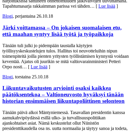
harjoituksissa sattuneen onnettomuuden jälkivaivojen uuvuttamana.
Tapahtumasarja rakkaimman parissa vei tähden
… [
Lue lisää
]
Blogi
, perjantaina 26.10.18
Järki voittamassa – On jokaisen suomalaisen etu,
että maahan syntyy lisää työtä ja työpaikkoja
Tänään tuli julki jo pidempään taustalla käytyjen
työllisyyskeskustelujen tulos. Hallitus toi neuvotteluihin nipun
toimenpiteitä joilla pienten yritysten työllistämisen kynnystä voidaan
keventää. Ajatus oli juurikin se mitä valtiovarainministeri Petteri
Orpo nosti
… [
Lue lisää
]
Blogi
, torstaina 25.10.18
Liikuntavaikutusten arviointi osaksi kaikkea
päätöksentekoa – Valtioneuvosto hyväksyi tänään
historian ensimmäisen liikuntapoliittinen selonteon
Tänään päivä alkoi Mäntyniemessä. Tasavallan presidentin kanssa
aamukahvipöydässä esillä ulko- ja turvallisuuspolitiikan
ajankohtaiset asiat. Nämä keskustelut ollut Niinistön
presidenttikaudella osa ns. uutta normaalia ja täytyy sanoa ja todeta,