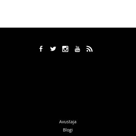
b
a
x
r
,
Avustaja
Blogi