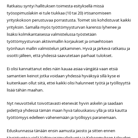
Ratkaisu syntyi hallituksen toimesta esityksellä missä
työsopimuslakiin ei tule tiukkaa (10 tai 20) irtisanomiseen
yrityskokoon perustuvaa porrastusta. Toimet siis kohdistuvat kaikki
yrityksiin. Samalla myös työttömyysturvan karenssi lyhenee ja
lisäksi kolmikantaisessa valmistelussa työstetään
työttömyysturvan aktiivimallin korjaukset ja omaehtoisen
työnhaun mallin valmistelun jatkaminen. Hyvä ja järkevä ratkaisu ja
osoitti jälleen, että yhdessä saavutetaan parhaat tulokset.
Ei olisi kannattanut edes näin kauaa asiaa vängätä vaan etsiä
samantien keinot jotka voidaan yhdessä hyväksyä sillä kyse ei
kuitenkaan ollut siitä, ettei kaikki olisi halunneet työtä ja työllisyyttä
lisää tähän maahan.
Nyt neuvottelut toivottavasti etenevät hyvin askelin ja saadaan
pidettyä yhdessä tämän maan hyvä talouskasvu yllä ja sitä kautta
työttömyys edelleen vähenemään ja työllisyys paranemaan.
Eduskunnassa tänään ensin aamusta jaosto ja sitten ennen
täysistuntoa vielä Valtiovarainvaliokunta ja Kokoomuksen talouden