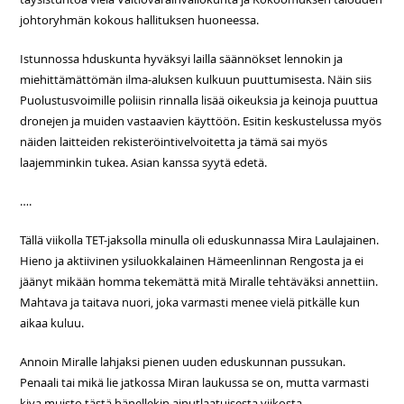
johtoryhmän kokous hallituksen huoneessa.
Istunnossa hduskunta hyväksyi lailla säännökset lennokin ja
miehittämättömän ilma-aluksen kulkuun puuttumisesta. Näin siis
Puolustusvoimille poliisin rinnalla lisää oikeuksia ja keinoja puuttua
dronejen ja muiden vastaavien käyttöön. Esitin keskustelussa myös
näiden laitteiden rekisteröintivelvoitetta ja tämä sai myös
laajemminkin tukea. Asian kanssa syytä edetä.
….
Tällä viikolla TET-jaksolla minulla oli eduskunnassa Mira Laulajainen.
Hieno ja aktiivinen ysiluokkalainen Hämeenlinnan Rengosta ja ei
jäänyt mikään homma tekemättä mitä Miralle tehtäväksi annettiin.
Mahtava ja taitava nuori, joka varmasti menee vielä pitkälle kun
aikaa kuluu.
Annoin Miralle lahjaksi pienen uuden eduskunnan pussukan.
Penaali tai mikä lie jatkossa Miran laukussa se on, mutta varmasti
kiva muisto tästä hänellekin ainutlaatuisesta viikosta.