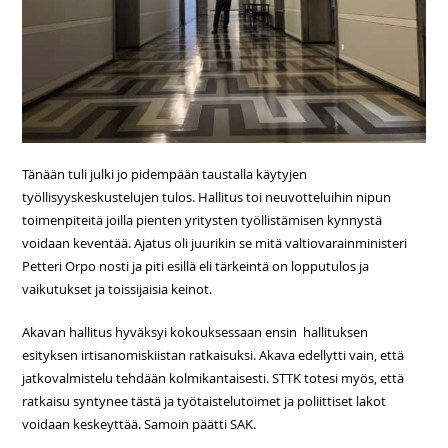
Tänään tuli julki jo pidempään taustalla käytyjen
työllisyyskeskustelujen tulos. Hallitus toi neuvotteluihin nipun
toimenpiteitä joilla pienten yritysten työllistämisen kynnystä
voidaan keventää. Ajatus oli juurikin se mitä valtiovarainministeri
Petteri Orpo nosti ja piti esillä eli tärkeintä on lopputulos ja
vaikutukset ja toissijaisia keinot.
Akavan hallitus hyväksyi kokouksessaan ensin hallituksen
esityksen irtisanomiskiistan ratkaisuksi. Akava edellytti vain, että
jatkovalmistelu tehdään kolmikantaisesti. STTK totesi myös, että
ratkaisu syntynee tästä ja työtaistelutoimet ja poliittiset lakot
voidaan keskeyttää. Samoin päätti SAK.