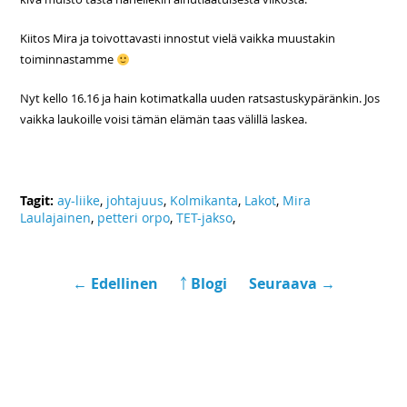
Kiitos Mira ja toivottavasti innostut vielä vaikka muustakin
toiminnastamme
Nyt kello 16.16 ja hain kotimatkalla uuden ratsastuskypäränkin. Jos
vaikka laukoille voisi tämän elämän taas välillä laskea.
Tagit:
ay-liike
,
johtajuus
,
Kolmikanta
,
Lakot
,
Mira
Laulajainen
,
petteri orpo
,
TET-jakso
,
← Edellinen
￪ Blogi
Seuraava →