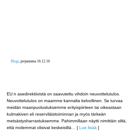
Blogi
, perjantaina 16.12.16
EU:n ampuma-asedirektiivistä ratkaisu – Suomen
reserviläistoiminta huomioidaan
maanpuolustuksemme erityispiirteenä
EU:n asedirektiivistä on saavutettu vihdoin neuvottelutulos.
Neuvottelutulos on maamme kannalta kelvollinen. Se turvaa
meidän maanpuolustuksemme erityispiirteen tai oikeastaan
kulmakiven eli reserviläistoiminnan ja myös tärkeän
metsästysharrastuksemme. Pahimmillaan näytti nimittäin siltä,
että molemmat olisivat keskeisiltä
… [
Lue lisää
]