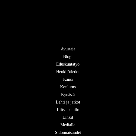
Avustaja
Blogi
Eduskuntatyö
Henkilötiedot
Kansi
Koulutus
Kynästä
Lehti ja jatkot
Liity teamiin
Linkit
Medialle
Sidonnaisuudet