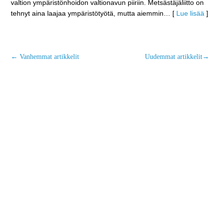
valtion ympäristönhoidon valtionavun piiriin. Metsästäjäliitto on
tehnyt aina laajaa ympäristötyötä, mutta aiemmin
… [
Lue lisää
]
←
Vanhemmat artikkelit
Uudemmat artikkelit
→