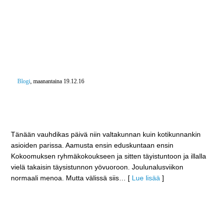
Blogi
, maanantaina 19.12.16
Lopen ensi vuoden budjetti hyväksyttiin valtuustossa
– Kokoomus haluaa varmistaa ikäihmisten
hoivapaikat omassa kotikunnassa
Tänään vauhdikas päivä niin valtakunnan kuin kotikunnankin
asioiden parissa. Aamusta ensin eduskuntaan ensin
Kokoomuksen ryhmäkokoukseen ja sitten täyistuntoon ja illalla
vielä takaisin täysistunnon yövuoroon. Joulunalusviikon
normaali menoa. Mutta välissä siis
… [
Lue lisää
]