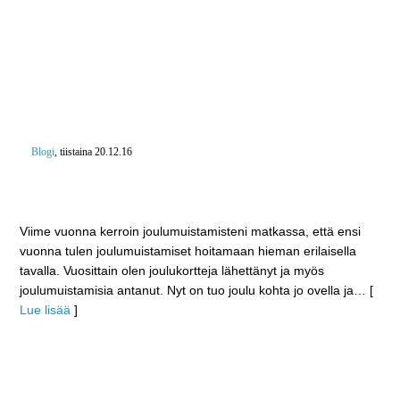
Blogi
, tiistaina 20.12.16
Joulukorttirahat hyväntekeväisyyteen – Halusin tänä
vuonna muistaa hieman toisella tavalla
Viime vuonna kerroin joulumuistamisteni matkassa, että ensi
vuonna tulen joulumuistamiset hoitamaan hieman erilaisella
tavalla. Vuosittain olen joulukortteja lähettänyt ja myös
joulumuistamisia antanut. Nyt on tuo joulu kohta jo ovella ja
… [
Lue lisää
]