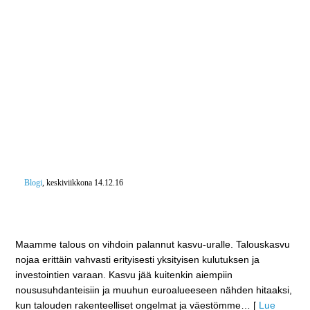
Blogi
, keskiviikkona 14.12.16
Taantuma taitettu ja talous käännetty kasvu-uralle –
Hentoinen talouskasvu vaatii vahvistamista
​Maamme talous on vihdoin palannut kasvu-uralle. Talouskasvu
nojaa erittäin vahvasti erityisesti yksityisen kulutuksen ja
investointien varaan. Kasvu jää kuitenkin aiempiin
noususuhdanteisiin ja muuhun euroalueeseen nähden hitaaksi,
kun talouden rakenteelliset ongelmat ja väestömme
… [
Lue