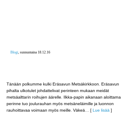
Blogi
, sunnuntaina 18.12.16
Ilkka-papin Metsäkirkko tuo joulurauhan
metsäneläimillekin – Ja Timotein joulukonsertti joulun
sydämeenkin
Tänään polkumme kulki Eräsavun Metsäkirkkoon. Eräsavun
pihalta ulkotulet johdattelivat perinteen mukaan meidät
metsäalttarin roihujen äärelle. Ilkka-papin aikanaan aloittama
perinne tuo joulurauhan myös metsäneläimille ja luonnon
rauhoittavaa voimaan myös meille. Väkeä
… [
Lue lisää
]