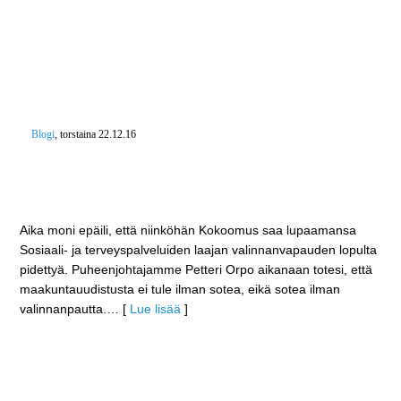
Blogi
, torstaina 22.12.16
Kokoomuksen lupaama ja ihmisten laajasti haluama
SOTE-valinnanvapaus toteutuu – Palo- ja
pelastustoimi 18 maakunnalle
Aika moni epäili, että niinköhän Kokoomus saa lupaamansa
Sosiaali- ja terveyspalveluiden laajan valinnanvapauden lopulta
pidettyä. Puheenjohtajamme Petteri Orpo aikanaan totesi, että
maakuntauudistusta ei tule ilman sotea, eikä sotea ilman
valinnanpautta.
… [
Lue lisää
]