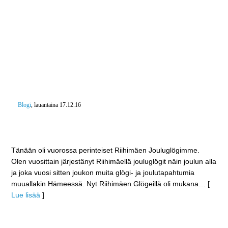
Blogi
, lauantaina 17.12.16
Piparkakkujen koristelua ja Riihimäen perinteiset
Jouluglögit
Tänään oli vuorossa perinteiset Riihimäen Jouluglögimme.
Olen vuosittain järjestänyt Riihimäellä jouluglögit näin joulun alla
ja joka vuosi sitten joukon muita glögi- ja joulutapahtumia
muuallakin Hämeessä. Nyt Riihimäen Glögeillä oli mukana
… [
Lue lisää
]