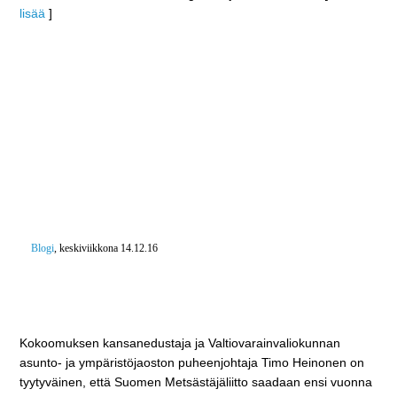
lisää
]
Blogi
, keskiviikkona 14.12.16
Kansanedustaja Timo Heinonen: Eduskunta
tunnustaa Suomen Metsästäjäliiton merkittävät
ympäristötyöt
Kokoomuksen kansanedustaja ja Valtiovarainvaliokunnan
asunto- ja ympäristöjaoston puheenjohtaja Timo Heinonen on
tyytyväinen, että Suomen Metsästäjäliitto saadaan ensi vuonna