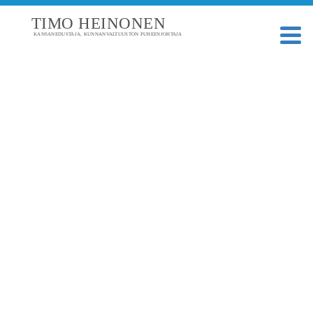
TIMO HEINONEN
KANSANEDUSTAJA, KUNNANVALTUUSTON PUHEENJOHTAJA
ARKISTO: JOULUKUU 2016