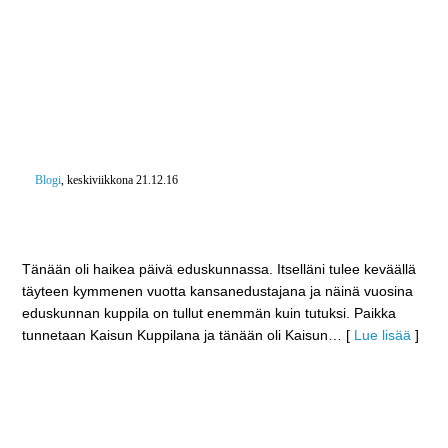
Blogi
, keskiviikkona 21.12.16
Eduskunnan Kaisun Kuppilan Kaisu eläkkeelle – Yli
40 vuotta eduskunnan paras
Tänään oli haikea päivä eduskunnassa. Itselläni tulee keväällä
täyteen kymmenen vuotta kansanedustajana ja näinä vuosina
eduskunnan kuppila on tullut enemmän kuin tutuksi. Paikka
tunnetaan Kaisun Kuppilana ja tänään oli Kaisun
… [
Lue lisää
]