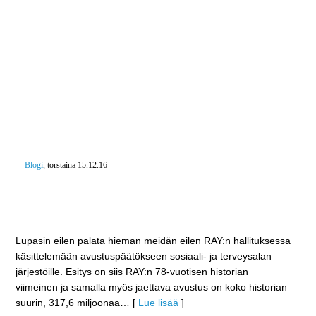
Blogi
, torstaina 15.12.16
RAY:n historian suurin ja viimeinen avustusehdotus
päätettiin – 78 vuoden aikana 10,5 mrd. euroa
terveyden ja hyvinvoinnin edistämiseen
Lupasin eilen palata hieman meidän eilen RAY:n hallituksessa
käsittelemään avustuspäätökseen sosiaali- ja terveysalan
järjestöille. Esitys on siis RAY:n 78-vuotisen historian
viimeinen ja samalla myös jaettava avustus on koko historian
suurin, 317,6 miljoonaa
… [
Lue lisää
]