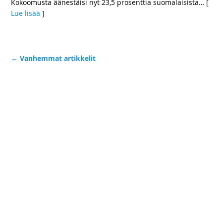
Kokoomusta äänestäisi nyt 23,5 prosenttia suomalaisista
… [
Lue lisää
]
←
Vanhemmat artikkelit