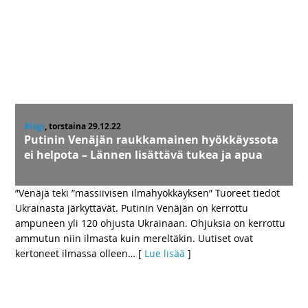
Blogi
, torstaina 29.12.22
Putinin Venäjän raukkamainen hyökkäyssota
ei helpota – Lännen lisättävä tukea ja apua
”Venäjä teki ”massiivisen ilmahyökkäyksen” Tuoreet tiedot
Ukrainasta järkyttävät. Putinin Venäjän on kerrottu
ampuneen yli 120 ohjusta Ukrainaan. Ohjuksia on kerrottu
ammutun niin ilmasta kuin mereltäkin. Uutiset ovat
kertoneet ilmassa olleen
… [
Lue lisää
]