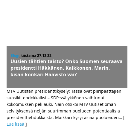
Blogi
, tiistaina 27.12.22
Uusien tähtien taisto? Onko Suomen seuraava
presidentti Häkkänen, Kaikkonen, Marin,
kisan konkari Haavisto vai?
MTV Uutisten presidenttikysely: Tässä ovat piiripäättäjien
suosikit ehdokkaiksi – SDP:ssä ykkönen vaihtunut,
kokoomuksen peli auki. Näin otsikoi MTV Uutiset oman
selvityksensä neljän suurimman puolueen potentiaalisia
presidenttiehdokkaista. Maikkari kysyi asiaa puolueiden
… [
Lue lisää
]