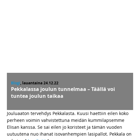
Blogi
, lauantaina 24.12.22
Pekkalassa joulun tunnelmaa – Täällä voi
tuntea joulun taikaa
Jouluaaton tervehdys Pekkalasta. Kuusi haettiin eilen koko
perheen voimin vahvistettuna meidän kummilapsemme
Elisan kanssa. Se sai eilen jo koristeet ja tämän vuoden
uutuutena nuo ihanat isovanhempien lasipallot. Pekkala on