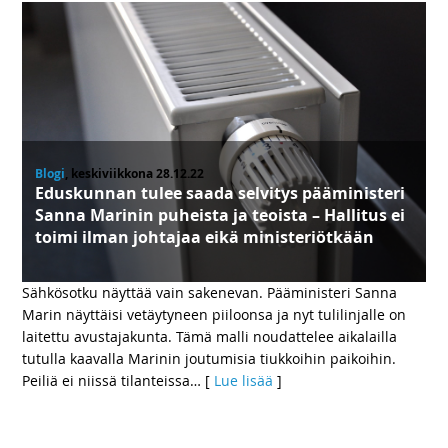
Blogi
, keskiviikkona 28.12.22
Eduskunnan tulee saada selvitys pääministeri
Sanna Marinin puheista ja teoista – Hallitus ei
toimi ilman johtajaa eikä ministeriötkään
Sähkösotku näyttää vain sakenevan. Pääministeri Sanna
Marin näyttäisi vetäytyneen piiloonsa ja nyt tulilinjalle on
laitettu avustajakunta. Tämä malli noudattelee aikalailla
tutulla kaavalla Marinin joutumisia tiukkoihin paikoihin.
Peiliä ei niissä tilanteissa
… [
Lue lisää
]