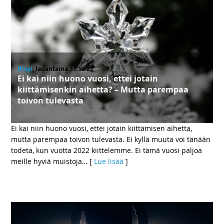
Blogi
, lauantaina 31.12.22
Ei kai niin huono vuosi, ettei jotain
kiittämisenkin aihetta? – Mutta parempaa
toivon tulevasta
Ei kai niin huono vuosi, ettei jotain kiittämisen aihetta,
mutta parempaa toivon tulevasta. Ei kyllä muuta voi tänään
todeta, kun vuotta 2022 kiittelemme. Ei tämä vuosi paljoa
meille hyviä muistoja
… [
Lue lisää
]