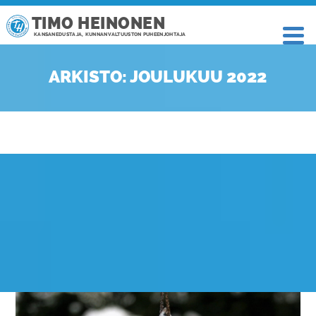
TIMO HEINONEN
KANSANEDUSTAJA, KUNNANVALTUUSTON PUHEENJOHTAJA
ARKISTO: JOULUKUU 2022