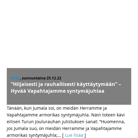
Blogi
, sunnuntaina 25.12.22
”Hiljaisesti ja rauhallisesti käyttäytymään” –
Hyvää Vapahtajamme syntymäjuhlaa
Tänään, kun Jumala soi, on meidän Herramme ja
Vapahtajamme armorikas syntymäjuhla. Näin toteen kävi
eilisen Turun Joulurauhan julistuksen sanat: ”Huomenna,
jos Jumala suo, on meidän Herramme ja Vapahtajamme
armorikas syntymäjuhla;
… [
Lue lisää
]