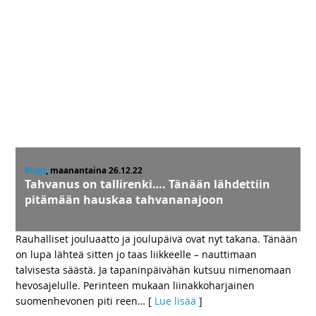
Blogi
, maanantaina 26.12.22
Tahvanus on tallirenki…. Tänään lähdettiin
pitämään hauskaa tahvananajoon
Rauhalliset jouluaatto ja joulupäivä ovat nyt takana. Tänään
on lupa lähteä sitten jo taas liikkeelle – nauttimaan
talvisesta säästä. Ja tapaninpäivähän kutsuu nimenomaan
hevosajelulle. Perinteen mukaan liinakkoharjainen
suomenhevonen piti reen
… [
Lue lisää
]