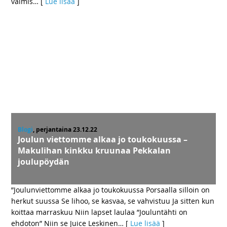
valmis
… [
Lue lisää
]
Blogi
, perjantaina 23.12.22
Joulun viettomme alkaa jo toukokuussa –
Makulihan kinkku kruunaa Pekkalan
joulupöydän
”Joulunviettomme alkaa jo toukokuussa Porsaalla silloin on
herkut suussa Se lihoo, se kasvaa, se vahvistuu Ja sitten kun
koittaa marraskuu Niin lapset laulaa ”Jouluntähti on
ehdoton” Niin se Juice Leskinen
… [
Lue lisää
]