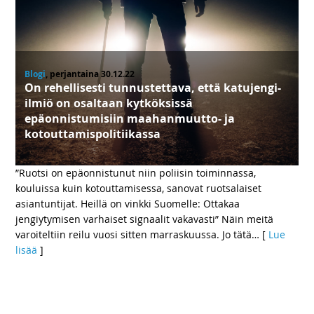
Blogi
, perjantaina 30.12.22
On rehellisesti tunnustettava, että katujengi-
ilmiö on osaltaan kytköksissä
epäonnistumisiin maahanmuutto- ja
kotouttamispolitiikassa
”Ruotsi on epäonnistunut niin poliisin toiminnassa,
kouluissa kuin kotouttamisessa, sanovat ruotsalaiset
asiantuntijat. Heillä on vinkki Suomelle: Ottakaa
jengiytymisen varhaiset signaalit vakavasti” Näin meitä
varoiteltiin reilu vuosi sitten marraskuussa. Jo tätä
… [
Lue
lisää
]