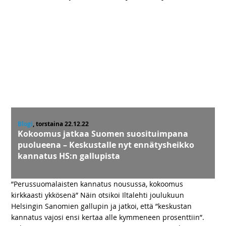
Blogi
, torstaina 22.12.22
Kokoomus jatkaa Suomen suosituimpana
puolueena – Keskustalle nyt ennätysheikko
kannatus HS:n gallupista
”Perussuomalaisten kannatus nousussa, kokoomus
kirkkaasti ykkösenä” Näin otsikoi Iltalehti joulukuun
Helsingin Sanomien gallupin ja jatkoi, että ”keskustan
kannatus vajosi ensi kertaa alle kymmeneen prosenttiin”.