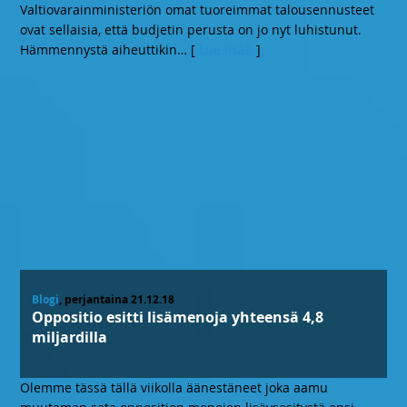
Valtiovarainministeriön omat tuoreimmat talousennusteet
ovat sellaisia, että budjetin perusta on jo nyt luhistunut.
Hämmennystä aiheuttikin
… [
Lue lisää
]
Blogi
, perjantaina 21.12.18
Oppositio esitti lisämenoja yhteensä 4,8
miljardilla
Olemme tässä tällä viikolla äänestäneet joka aamu