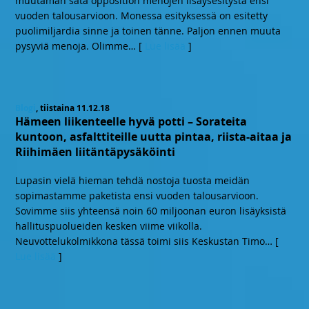
muutaman sata opposition menojen lisäysesitystä ensi
vuoden talousarvioon. Monessa esityksessä on esitetty
puolimiljardia sinne ja toinen tänne. Paljon ennen muuta
pysyviä menoja. Olimme
… [
Lue lisää
]
Blogi
, tiistaina 11.12.18
Hämeen liikenteelle hyvä potti – Sorateita
kuntoon, asfalttiteille uutta pintaa, riista-aitaa ja
Riihimäen liitäntäpysäköinti
Lupasin vielä hieman tehdä nostoja tuosta meidän
sopimastamme paketista ensi vuoden talousarvioon.
Sovimme siis yhteensä noin 60 miljoonan euron lisäyksistä
hallituspuolueiden kesken viime viikolla.
Neuvottelukolmikkona tässä toimi siis Keskustan Timo
… [
Lue lisää
]