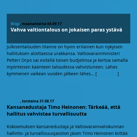
Blogi
, maanantaina 04.09.17
Vahva valtiontalous on jokaisen paras ystävä
Julkisentalouden tilanne on hyvin erilainen kun nykyisen
hallituksen aloittaessa urakkansa. Valtiovarainministeri
Petteri Orpo sai esitellä toisen budjetinsa ja kertoa samalla
myönteisen käänteen taloudessa vahvistuneen. Lähes
kymmenen vaikean vuoden jälkeen lähes
… [
Lue lisää
]
Uutiset
, torstaina 31.08.17
Kansanedustaja Timo Heinonen: Tärkeää, että
hallitus vahvistaa turvallisuutta
Kokoomuksen kansanedustaja ja Valtiovarainvaliokunnan
hallinto- ja turvallisuusjaoston jäsen Timo Heinonen kiittää