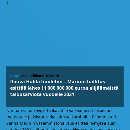
]
Blogi
, keskiviikkona 16.09.20
Rouva Hulda huoleton – Marinin hallitus
esittää lähes 11 000 000 000 euroa alijäämäistä
talousarviota vuodelle 2021
Niinhän siinä kävi, että ikävät ja vaikeat asiat lakaistiin
maton alle ja kiistat ratkaistiin velkarahalla. Pääministeri
Sanna Marinin vasemmistohallitus esitteli hymyssä suin
vuoden 2021 valtion talousarvion. Hymy ei hyytynyt, vaikka
…