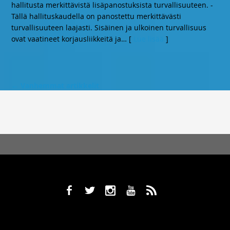
hallitusta merkittävistä lisäpanostuksista turvallisuuteen. -
Tällä hallituskaudella on panostettu merkittävästi
turvallisuuteen laajasti. Sisäinen ja ulkoinen turvallisuus
ovat vaatineet korjausliikkeitä ja
… [
Lue lisää
]
←
Vanhemmat artikkelit
b
a
x
r
,