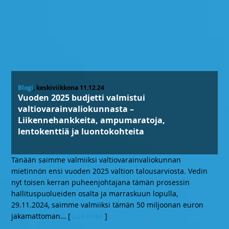
Blogi
, keskiviikkona 11.12.24
Vuoden 2025 budjetti valmistui
valtiovarainvaliokunnasta –
Liikennehankkeita, ampumaratoja,
lentokenttiä ja luontokohteita
Tänään saimme valmiiksi valtiovarainvaliokunnan
mietinnön ensi vuoden 2025 valtion talousarviosta. Vedin
nyt toisen kerran puheenjohtajana tämän prosessin
hallituspuolueiden osalta ja marraskuun lopulla,
29.11.2024, saimme valmiiksi tämän 50 miljoonan euron
jakamattoman
… [
Lue lisää
]