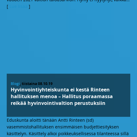
[
Lue lisää
]
Blogi
, tiistaina 08.10.19
Hyvinvointiyhteiskunta ei kestä Rinteen
hallituksen menoa – Hallitus poraamassa
reikää hyvinvointivaltion perustuksiin
Eduskunta aloitti tänään Antti Rinteen (sd)
vasemmistohallituksen ensimmäisen budjettiesityksen
käsittelyn. Käsittely alkoi poikkeuksellisessa tilanteessa sillä