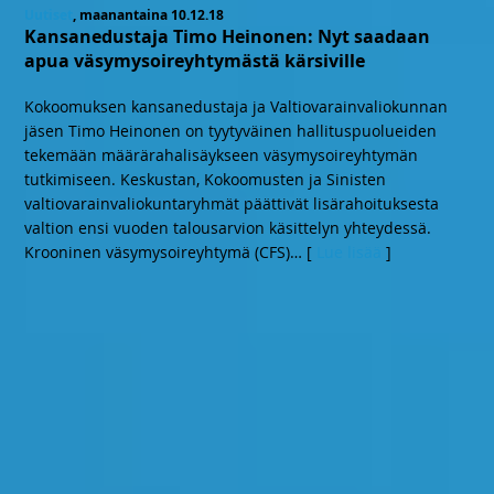
Uutiset
, maanantaina 10.12.18
Kansanedustaja Timo Heinonen: Nyt saadaan
apua väsymysoireyhtymästä kärsiville
Kokoomuksen kansanedustaja ja Valtiovarainvaliokunnan
jäsen Timo Heinonen on tyytyväinen hallituspuolueiden
tekemään määrärahalisäykseen väsymysoireyhtymän
tutkimiseen. Keskustan, Kokoomusten ja Sinisten
valtiovarainvaliokuntaryhmät päättivät lisärahoituksesta
valtion ensi vuoden talousarvion käsittelyn yhteydessä.
Krooninen väsymysoireyhtymä (CFS)
… [
Lue lisää
]