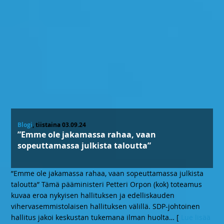
Blogi
, tiistaina 03.09.24
”Emme ole jakamassa rahaa, vaan
sopeuttamassa julkista taloutta”
”Emme ole jakamassa rahaa, vaan sopeuttamassa julkista
taloutta” Tämä pääministeri Petteri Orpon (kok) toteamus
kuvaa eroa nykyisen hallituksen ja edelliskauden
vihervasemmistolaisen hallituksen välillä. SDP-johtoinen
hallitus jakoi keskustan tukemana ilman huolta
… [
Lue lisää