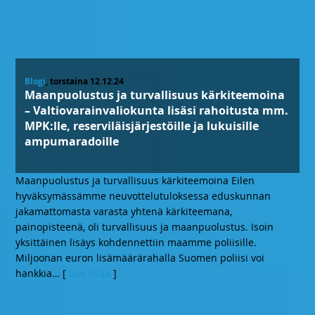
Blogi
, torstaina 12.12.24
Maanpuolustus ja turvallisuus kärkiteemoina
– Valtiovarainvaliokunta lisäsi rahoitusta mm.
MPK:lle, reserviläisjärjestöille ja lukuisille
ampumaradoille
Maanpuolustus ja turvallisuus kärkiteemoina Eilen
hyväksymässämme neuvottelutuloksessa eduskunnan
jakamattomasta varasta yhtenä kärkiteemana,
painopisteenä, oli turvallisuus ja maanpuolustus. Isoin
yksittäinen lisäys kohdennettiin maamme poliisille.
Miljoonan euron lisämäärärahalla Suomen poliisi voi
hankkia
… [
Lue lisää
]