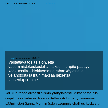
niin päätimme ottaa
… [
Lue lisää
]
Blogi
, maanantaina 08.02.21
Valitettava tosiasia on, että
vasemmistokeskustahallituksen ilonpito päättyy
konkurssiin – Holtittomasta rahankäytöstä ja
velanotosta laskun maksaa lapset ja
lapsenlapsemme
Voi, kun rahaa oikeasti olisikin yltäkylläisesti. Mikäs tässä olisi
ongelmia ratkotessa. Näin valitettavasti toimii nyt maamme
pääministeri Sanna Marinin (sd.) vasemmistohallitus keskustan