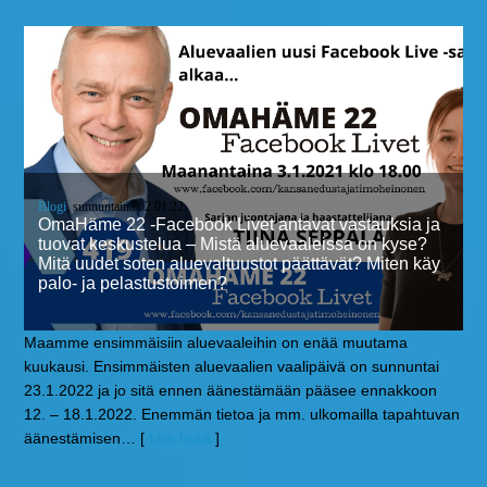
Blogi
, sunnuntaina 02.01.22
OmaHäme 22 -Facebook Livet antavat vastauksia ja
tuovat keskustelua – Mistä aluevaaleissa on kyse?
Mitä uudet soten aluevaltuustot päättävät? Miten käy
palo- ja pelastustoimen?
Maamme ensimmäisiin aluevaaleihin on enää muutama
kuukausi. Ensimmäisten aluevaalien vaalipäivä on sunnuntai
23.1.2022 ja jo sitä ennen äänestämään pääsee ennakkoon
12. – 18.1.2022. Enemmän tietoa ja mm. ulkomailla tapahtuvan
äänestämisen
… [
Lue lisää
]