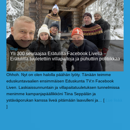
Blogi
, sunnuntaina 19.02.23
Yli 300 seuraajaa Erätulilla Facebook Livellä –
Erätulilla tuuletettiin villapaitoja ja puhuttiin politiikkaa
Ohhoh. Nyt on olen halolla päähän lyöty. Tänään teimme
eduskuntavaalien ensimmäisen Eduskunta TV:n Facebook
Liven. Laskiaissunnuntain ja villapaitatuuletuksen tunnelmissa
menimme kampanjapäällikköni Tiina Seppälän ja
ystäväporukan kanssa liveä pitämään laavulleni ja
… [
Lue lisää
]