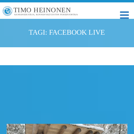
TIMO HEINONEN
KANSANEDUSTAJA, KUNNANVALTUUSTON PUHEENJOHTAJA
TAGI: FACEBOOK LIVE