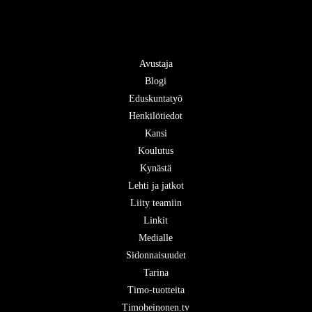
Avustaja
Blogi
Eduskuntatyö
Henkilötiedot
Kansi
Koulutus
Kynästä
Lehti ja jatkot
Liity teamiin
Linkit
Medialle
Sidonnaisuudet
Tarina
Timo-tuotteita
Timoheinonen.tv