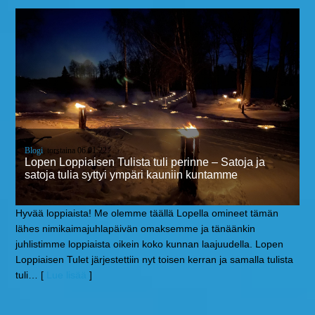
Blogi
, torstaina 06.01.22
Lopen Loppiaisen Tulista tuli perinne – Satoja ja
satoja tulia syttyi ympäri kauniin kuntamme
Hyvää loppiaista! Me olemme täällä Lopella omineet tämän
lähes nimikaimajuhlapäivän omaksemme ja tänäänkin
juhlistimme loppiaista oikein koko kunnan laajuudella. Lopen
Loppiaisen Tulet järjestettiin nyt toisen kerran ja samalla tulista
tuli
… [
Lue lisää
]