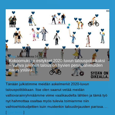
Blogi
, keskiviikkona 14.04.21
Kokoomuksen esitykset 2020-luvun talouspolitiikaksi
– Vahva julkinen talous on hyvien peruspalveluiden
paras ystävä
Tänään julkistimme meidän askelmerkit 2020-luvun
talouspolitiikkaan. Itse olen saanut vetää meidän
valtiovarainryhmäämme viime vaalikaudelta lähtien ja tämä työ
nyt hahmottaa osaltaa myös tulevia toimiamme niin
vaihtoehtobudjettien kuin muidenkin talouslinjausten parissa.
…
[
Lue lisää
]