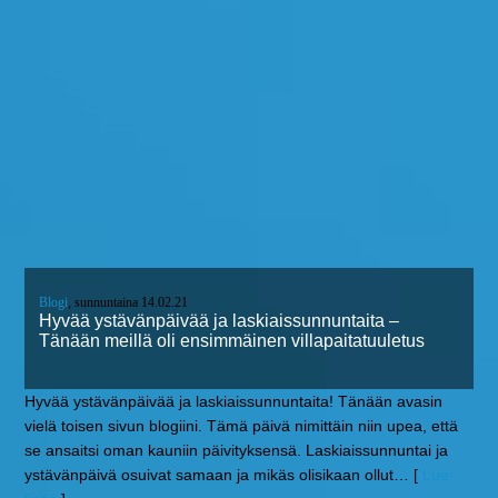
Blogi
, sunnuntaina 14.02.21
Hyvää ystävänpäivää ja laskiaissunnuntaita –
Tänään meillä oli ensimmäinen villapaitatuuletus
Hyvää ystävänpäivää ja laskiaissunnuntaita! Tänään avasin
vielä toisen sivun blogiini. Tämä päivä nimittäin niin upea, että
se ansaitsi oman kauniin päivityksensä. Laskiaissunnuntai ja
ystävänpäivä osuivat samaan ja mikäs olisikaan ollut
… [
Lue