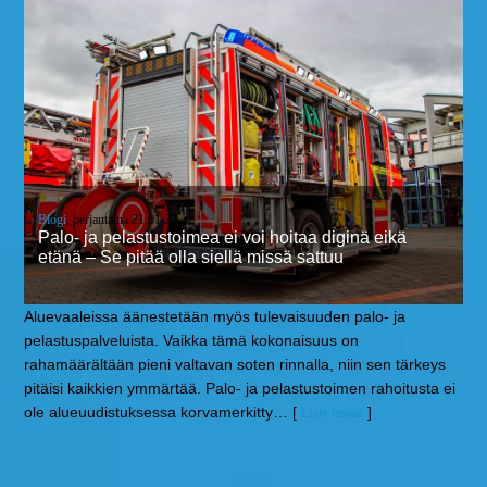
Blogi
, perjantaina 21.01.22
Palo- ja pelastustoimea ei voi hoitaa diginä eikä
etänä – Se pitää olla siellä missä sattuu
Aluevaaleissa äänestetään myös tulevaisuuden palo- ja
pelastuspalveluista. Vaikka tämä kokonaisuus on
rahamäärältään pieni valtavan soten rinnalla, niin sen tärkeys
pitäisi kaikkien ymmärtää. Palo- ja pelastustoimen rahoitusta ei
ole alueuudistuksessa korvamerkitty
… [
Lue lisää
]