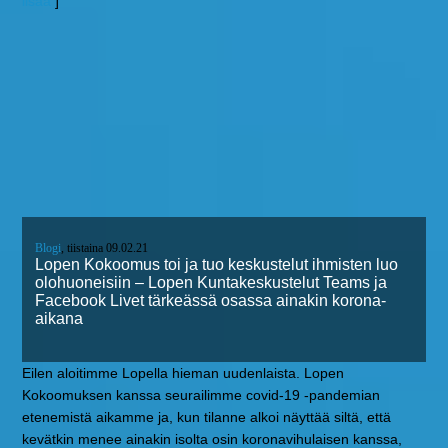
lisää
]
Blogi
, tiistaina 09.02.21
Lopen Kokoomus toi ja tuo keskustelut ihmisten luo
olohuoneisiin – Lopen Kuntakeskustelut Teams ja
Facebook Livet tärkeässä osassa ainakin korona-
aikana
Eilen aloitimme Lopella hieman uudenlaista. Lopen
Kokoomuksen kanssa seurailimme covid-19 -pandemian
etenemistä aikamme ja, kun tilanne alkoi näyttää siltä, että
kevätkin menee ainakin isolta osin koronavihulaisen kanssa,