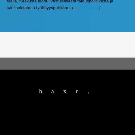
tuella. Keskusta luopui vastuullisesta talouspolitiikasta ja
tuloksekkaasta työllisyyspolitiikasta
… [
Lue lisää
]
b
a
x
r
,