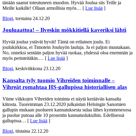
tänään saanut toteutuneen muodon. Hyvää Joulua siis Teille ja
Meille kaikille! Ollaan armollisia myös
… [
Lue lisää
]
Blogi
, torstaina 24.12.20
Jouluaattoa! – Ilveskin mökkitiellä kaveriksi lähti
Hyvää joulua ystävät hyvät! Tämä on erilainen joulu. Ei
joulukirkkoa, ei Timotein Jouluyön lauluja. Ja ei paljon muutakaan.
No, onneksi sentään paljon hyvää ruokaa, yhdessä oloa enemmän ja
myös perinteitäkin.
… [
Lue lisää
]
Blogi
, keskiviikkona 23.12.20
Kansalta tyly tuomio Vihreiden toiminnalle –
Vihreät romahtaa HS-gallupissa historiallisen alas
Viime viikkojen Vihreiden toiminta ei näytä keräävän kansalta
kiitosta. Tuoreimman 23.12.2020 julkaistun Helsingin Sanomien
gallupin mukaan puolueen kannatuksesta sulaa lähes kymmenesosa
ja puolue putoaa alle 10 prosentin kannatuslukuihin. Edellisessä
gallupissa
… [
Lue lisää
]
Blogi
, tiistaina 22.12.20