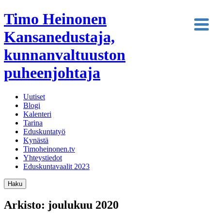
Timo Heinonen
Kansanedustaja,
kunnanvaltuuston
puheenjohtaja
Uutiset
Blogi
Kalenteri
Tarina
Eduskuntatyö
Kynästä
Timoheinonen.tv
Yhteystiedot
Eduskuntavaalit 2023
Haku
Arkisto: joulukuu 2020