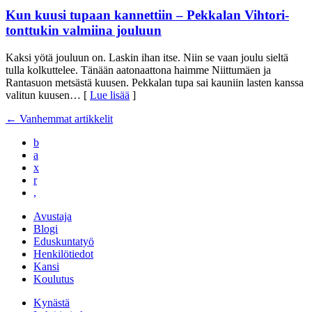
Kun kuusi tupaan kannettiin – Pekkalan Vihtori-
tonttukin valmiina jouluun
Kaksi yötä jouluun on. Laskin ihan itse. Niin se vaan joulu sieltä
tulla kolkuttelee. Tänään aatonaattona haimme Niittumäen ja
Rantasuon metsästä kuusen. Pekkalan tupa sai kauniin lasten kanssa
valitun kuusen
… [
Lue lisää
]
←
Vanhemmat artikkelit
b
a
x
r
,
Avustaja
Blogi
Eduskuntatyö
Henkilötiedot
Kansi
Koulutus
Kynästä