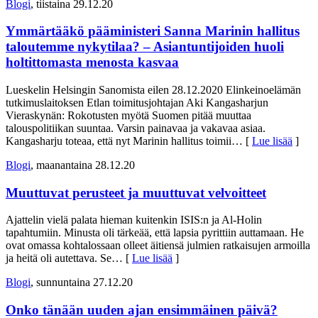
Blogi
, tiistaina 29.12.20
Ymmärtääkö pääministeri Sanna Marinin hallitus
taloutemme nykytilaa? – Asiantuntijoiden huoli
holtittomasta menosta kasvaa
Lueskelin Helsingin Sanomista eilen 28.12.2020 Elinkeinoelämän
tutkimuslaitoksen Etlan toimitusjohtajan Aki Kangasharjun
Vieraskynän: Rokotusten myötä Suomen pitää muuttaa
talouspolitiikan suuntaa. Varsin painavaa ja vakavaa asiaa.
Kangasharju toteaa, että nyt Marinin hallitus toimii
… [
Lue lisää
]
Blogi
, maanantaina 28.12.20
Muuttuvat perusteet ja muuttuvat velvoitteet
Ajattelin vielä palata hieman kuitenkin ISIS:n ja Al-Holin
tapahtumiin. Minusta oli tärkeää, että lapsia pyrittiin auttamaan. He
ovat omassa kohtalossaan olleet äitiensä julmien ratkaisujen armoilla
ja heitä oli autettava. Se
… [
Lue lisää
]
Blogi
, sunnuntaina 27.12.20
Onko tänään uuden ajan ensimmäinen päivä?