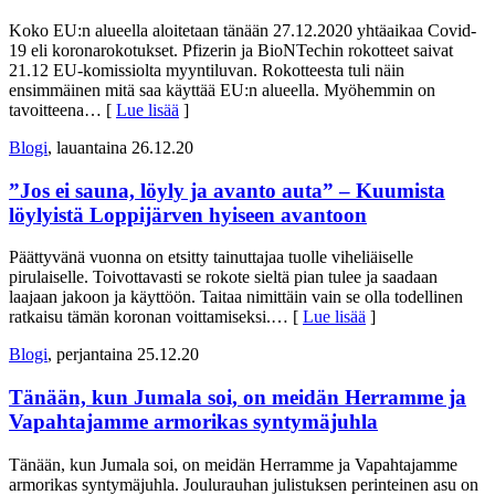
Koko EU:n alueella aloitetaan tänään 27.12.2020 yhtäaikaa Covid-
19 eli koronarokotukset. Pfizerin ja BioNTechin rokotteet saivat
21.12 EU-komissiolta myyntiluvan. Rokotteesta tuli näin
ensimmäinen mitä saa käyttää EU:n alueella. Myöhemmin on
tavoitteena
… [
Lue lisää
]
Blogi
, lauantaina 26.12.20
”Jos ei sauna, löyly ja avanto auta” – Kuumista
löylyistä Loppijärven hyiseen avantoon
Päättyvänä vuonna on etsitty tainuttajaa tuolle viheliäiselle
pirulaiselle. Toivottavasti se rokote sieltä pian tulee ja saadaan
laajaan jakoon ja käyttöön. Taitaa nimittäin vain se olla todellinen
ratkaisu tämän koronan voittamiseksi.
… [
Lue lisää
]
Blogi
, perjantaina 25.12.20
Tänään, kun Jumala soi, on meidän Herramme ja
Vapahtajamme armorikas syntymäjuhla
Tänään, kun Jumala soi, on meidän Herramme ja Vapahtajamme
armorikas syntymäjuhla. Joulurauhan julistuksen perinteinen asu on