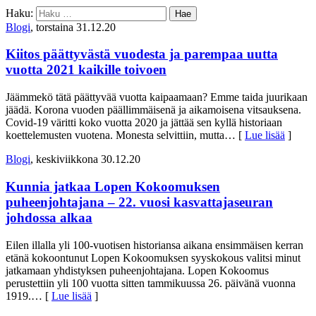
Haku:
Blogi
, torstaina 31.12.20
Kiitos päättyvästä vuodesta ja parempaa uutta
vuotta 2021 kaikille toivoen
Jäämmekö tätä päättyvää vuotta kaipaamaan? Emme taida juurikaan
jäädä. Korona vuoden päällimmäisenä ja aikamoisena vitsauksena.
Covid-19 väritti koko vuotta 2020 ja jättää sen kyllä historiaan
koettelemusten vuotena. Monesta selvittiin, mutta
… [
Lue lisää
]
Blogi
, keskiviikkona 30.12.20
Kunnia jatkaa Lopen Kokoomuksen
puheenjohtajana – 22. vuosi kasvattajaseuran
johdossa alkaa
Eilen illalla yli 100-vuotisen historiansa aikana ensimmäisen kerran
etänä kokoontunut Lopen Kokoomuksen syyskokous valitsi minut
jatkamaan yhdistyksen puheenjohtajana. Lopen Kokoomus
perustettiin yli 100 vuotta sitten tammikuussa 26. päivänä vuonna
1919.
… [
Lue lisää
]