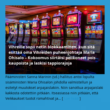
Blogi
, sunnuntaina 26.09.21
Vihreille sopii netin blokkaaminen, kun sitä
esittää oma Vihreiden puheenjohtaja Maria
Ohisalo – Kokoomus siirtäisi pelikoneet pois
kaupoista ja laskisi tappiorajoja
Pääministeri Sanna Marinin (sd.) hallitus antoi lopulta
sisäministeri Maria Ohisalon johdolla valmistellun ja
esitetyt muutokset arpajaislakiin. Niin sanottua arpajaislaki
kakkosta odotettiin pitkään. Itseasiassa niin pitkään, että
Veikkaukset tuotot romahtivat ja
… [
Lue lisää
]