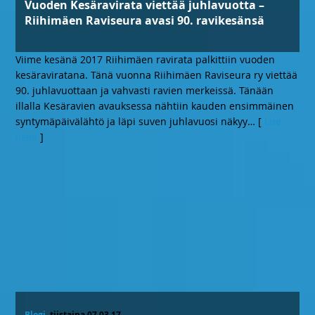
Vuoden Kesäravirata viettää juhlavuotta –
Riihimäen Raviseura avasi 90. ravikesänsä
Viime kesänä 2017 Riihimäen ravirata palkittiin vuoden
kesäraviratana. Tänä vuonna Riihimäen Raviseura ry viettää
90. juhlavuottaan ja vahvasti ravien merkeissä. Tänään
illalla Kesäravien avauksessa nähtiin kauden ensimmäinen
syntymäpäivälähtö ja läpi suven juhlavuosi näkyy
… [
Lue
lisää
]
Blogi
, tiistaina 07.03.17