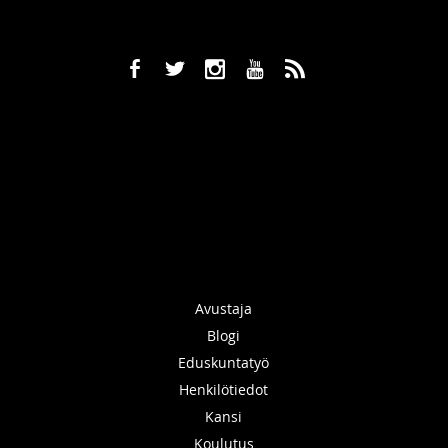
b
a
x
r
,
Avustaja
Blogi
Eduskuntatyö
Henkilötiedot
Kansi
Koulutus