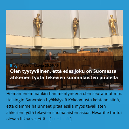
Blogi
, keskiviikkona 25.09.19
Olen tyytyväinen, että edes joku on Suomessa
ahkerien työtä tekevien suomalaisten puolella
Hieman enemmänkin hämmentyneenä olen seurannut mm.
Helsingin Sanomien hyökkäystä Kokoomusta kohtaan siinä,
että olemme halunneet pitää esillä myös tavallisten
ahkerien työtä tekevien suomalaisten asiaa. Hesarille tuntui
olevan liikaa se, että
… [
Lue lisää
]