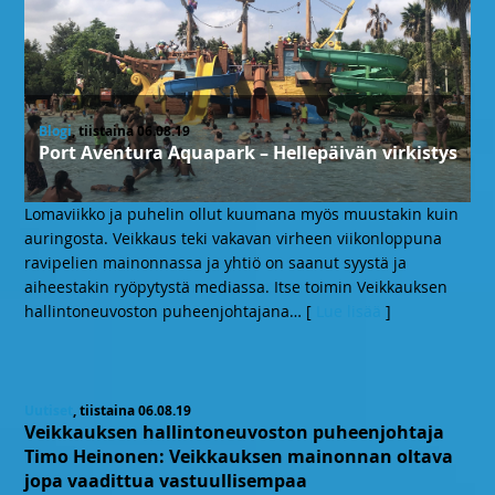
Blogi
, tiistaina 06.08.19
Port Aventura Aquapark – Hellepäivän virkistys
Lomaviikko ja puhelin ollut kuumana myös muustakin kuin
auringosta. Veikkaus teki vakavan virheen viikonloppuna
ravipelien mainonnassa ja yhtiö on saanut syystä ja
aiheestakin ryöpytystä mediassa. Itse toimin Veikkauksen
hallintoneuvoston puheenjohtajana
… [
Lue lisää
]
Uutiset
, tiistaina 06.08.19
Veikkauksen hallintoneuvoston puheenjohtaja
Timo Heinonen: Veikkauksen mainonnan oltava
jopa vaadittua vastuullisempaa