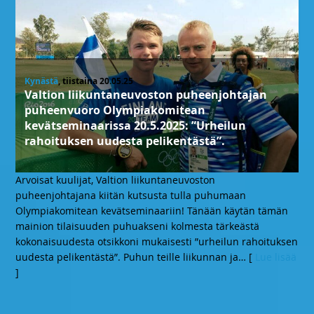
Kynästä
, tiistaina 20.05.25
Valtion liikuntaneuvoston puheenjohtajan
puheenvuoro Olympiakomitean
kevätseminaarissa 20.5.2025: ”Urheilun
rahoituksen uudesta pelikentästä”.
Arvoisat kuulijat, Valtion liikuntaneuvoston
puheenjohtajana kiitän kutsusta tulla puhumaan
Olympiakomitean kevätseminaariin! Tänään käytän tämän
mainion tilaisuuden puhuakseni kolmesta tärkeästä
kokonaisuudesta otsikkoni mukaisesti ”urheilun rahoituksen
uudesta pelikentästä”. Puhun teille liikunnan ja
… [
Lue lisää
]