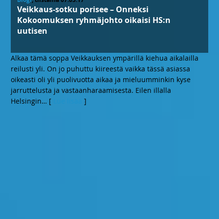
Veikkaus-sotku porisee – Onneksi
Kokoomuksen ryhmäjohto oikaisi HS:n
uutisen
Alkaa tämä soppa Veikkauksen ympärillä kiehua aikalailla
reilusti yli. On jo puhuttu kiireestä vaikka tässä asiassa
oikeasti oli yli puolivuotta aikaa ja mieluumminkin kyse
jarruttelusta ja vastaanharaamisesta. Eilen illalla
Helsingin
… [
Lue lisää
]