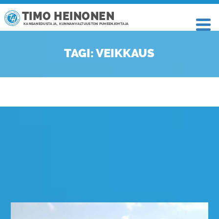
TIMO HEINONEN
KANSANEDUSTAJA, KUNNANVALTUUSTON PUHEENJOHTAJA
TAGI: VEIKKAUS