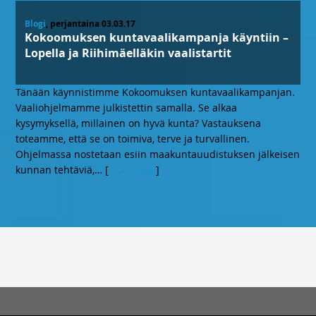
Blogi
, perjantaina 03.03.17
Kokoomuksen kuntavaalikampanja käyntiin –
Lopella ja Riihimäelläkin vaalistartit
Tänään käynnistimme Kokoomuksen kuntavaalikampanjan.
Vaaliohjelmamme julkistettin samalla. Se alkaa
kysymyksellä, millainen on hyvä kunta? Vastauksena
toteamme, että se on toimiva, terve ja turvallinen.
Ohjelmassa nostetaan esiin maakuntauudistuksen jälkeisen
kunnan tehtäviä,
… [
Lue lisää
]