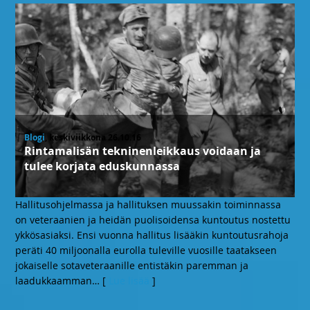
Blogi
, keskiviikkona 26.10.16
Rintamalisän tekninenleikkaus voidaan ja
tulee korjata eduskunnassa
Hallitusohjelmassa ja hallituksen muussakin toiminnassa
on veteraanien ja heidän puolisoidensa kuntoutus nostettu
ykkösasiaksi. Ensi vuonna hallitus lisääkin kuntoutusrahoja
peräti 40 miljoonalla eurolla tuleville vuosille taatakseen
jokaiselle sotaveteraanille entistäkin paremman ja
laadukkaamman
… [
Lue lisää
]