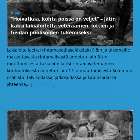
Blogi
, torstaina 09.12.21
”Hoivatkaa, kohta poissa on veljet” – Jätin
kaksi lakialoitetta veteraanien, lottien ja
heidän puolisoiden tukemiseksi
Lakialoite laeiksi rintamasotilaseläkelain 9 §:n ja ulkomaille
maksettavasta rintamalisästä annetun lain 3 §:n
muuttamisesta Lakialoite laiksi rintamaveteraanien
kuntoutuksesta annetun lain 1 §:n muuttamisesta Sotiimme
osallistui talvisodassa, jatkosodassa ja Lapinsodassa
yhteensä
… [
Lue lisää
]