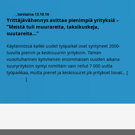
Blogi
, torstaina 13.10.16
Yrittäjävähennys avittaa pienimpiä yrityksiä –
”Meistä tuli muurareita, taksikuskeja,
suutareita…”
Käytännössä kaikki uudet työpaikat ovat syntyneet 2000-
luvulla pieniin ja keskisuuriin yrityksiin. Tämän
vuosituhannen kymmenen ensimmäisen vuoden aikana
suuryrityksiin syntyi nimittäin vain reilut 7 000 uutta
työpaikkaa, mutta pienet ja keskisuuret pk-yritykset loivat
… [
Lue lisää
]