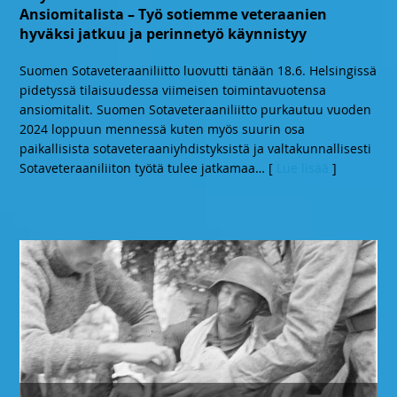
Ansiomitalista – Työ sotiemme veteraanien
hyväksi jatkuu ja perinnetyö käynnistyy
Suomen Sotaveteraaniliitto luovutti tänään 18.6. Helsingissä
pidetyssä tilaisuudessa viimeisen toimintavuotensa
ansiomitalit. Suomen Sotaveteraaniliitto purkautuu vuoden
2024 loppuun mennessä kuten myös suurin osa
paikallisista sotaveteraaniyhdistyksistä ja valtakunnallisesti
Sotaveteraaniliiton työtä tulee jatkamaa
… [
Lue lisää
]