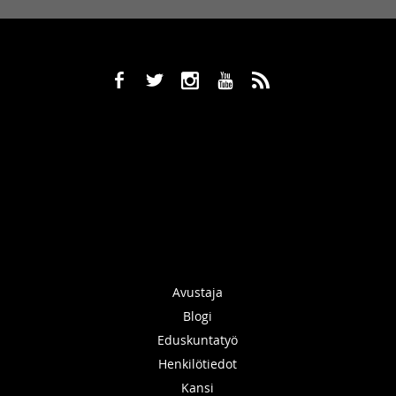
b
a
x
r
,
Avustaja
Blogi
Eduskuntatyö
Henkilötiedot
Kansi