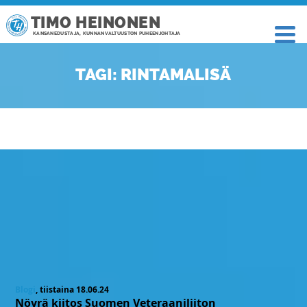
TIMO HEINONEN
KANSANEDUSTAJA, KUNNANVALTUUSTON PUHEENJOHTAJA
TAGI: RINTAMALISÄ
Blogi
, tiistaina 18.06.24
Nöyrä kiitos Suomen Veteraaniliiton