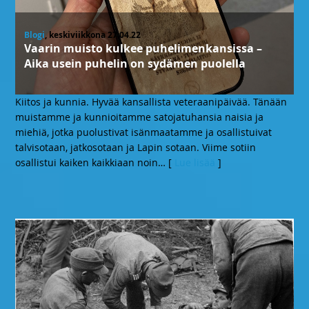
Blogi
, keskiviikkona 27.04.22
Vaarin muisto kulkee puhelimenkansissa –
Aika usein puhelin on sydämen puolella
Kiitos ja kunnia. Hyvää kansallista veteraanipäivää. Tänään
muistamme ja kunnioitamme satojatuhansia naisia ja
miehiä, jotka puolustivat isänmaatamme ja osallistuivat
talvisotaan, jatkosotaan ja Lapin sotaan. Viime sotiin
osallistui kaiken kaikkiaan noin
… [
Lue lisää
]