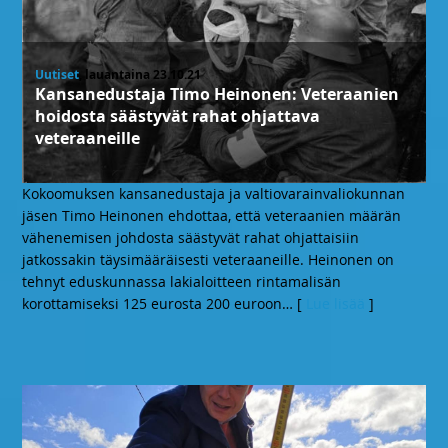
Uutiset
, lauantaina 23.10.21
Kansanedustaja Timo Heinonen: Veteraanien
hoidosta säästyvät rahat ohjattava
veteraaneille
Kokoomuksen kansanedustaja ja valtiovarainvaliokunnan
jäsen Timo Heinonen ehdottaa, että veteraanien määrän
vähenemisen johdosta säästyvät rahat ohjattaisiin
jatkossakin täysimääräisesti veteraaneille. Heinonen on
tehnyt eduskunnassa lakialoitteen rintamalisän
korottamiseksi 125 eurosta 200 euroon
… [
Lue lisää
]