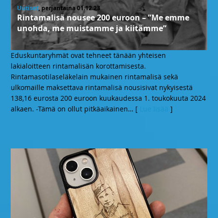
Uutiset
, perjantaina 01.12.23
Rintamalisä nousee 200 euroon – ”Me emme
unohda, me muistamme ja kiitämme”
Eduskuntaryhmät ovat tehneet tänään yhteisen
lakialoitteen rintamalisän korottamisesta.
Rintamasotilaseläkelain mukainen rintamalisä sekä
ulkomaille maksettava rintamalisä nousisivat nykyisestä
138,16 eurosta 200 euroon kuukaudessa 1. toukokuuta 2024
alkaen. -Tämä on ollut pitkäaikainen
… [
Lue lisää
]