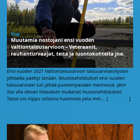
Blogi
, perjantaina 08.10.21
Muutamia nostojani ensi vuoden
valtiontalousarvioon – Veteraanit,
rauhanturvaajat, teitä ja luontokohteita jne.
Ensi vuoden 2021 Valtiontalousarvion talousarvioesitysten
jättöaika päättyi tänään. Muutosehdotukset ensi vuoden
talousarvioon tuli jättää puoleenpäivään mennessä. Jätin
itse alla olevan listauksen mukaiset muutosehdotukset.
Tässä siis nippu sellaisia huomioita joita mm.
… [
Lue lisää
]