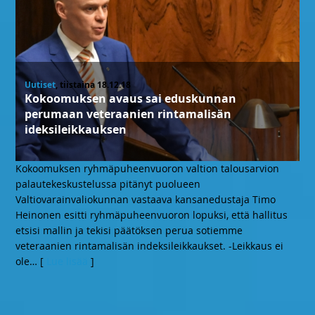
Uutiset
, tiistaina 18.12.18
Kokoomuksen avaus sai eduskunnan
perumaan veteraanien rintamalisän
ideksileikkauksen
Kokoomuksen ryhmäpuheenvuoron valtion talousarvion
palautekeskustelussa pitänyt puolueen
Valtiovarainvaliokunnan vastaava kansanedustaja Timo
Heinonen esitti ryhmäpuheenvuoron lopuksi, että hallitus
etsisi mallin ja tekisi päätöksen perua sotiemme
veteraanien rintamalisän indeksileikkaukset. -Leikkaus ei
ole
… [
Lue lisää
]