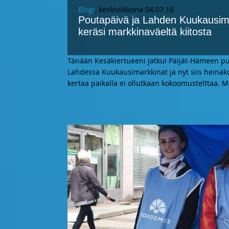
Blogi
, keskiviikkona 04.07.18
Poutapäivä ja Lahden Kuukausima
keräsi markkinaväeltä kiitosta
Tänään Kesäkiertueeni jatkui Päijät-Hämeen pu
Lahdessa Kuukausimarkkinat ja nyt siis heinäk
kertaa paikalla ei ollutkaan kokoomustelttaa. 