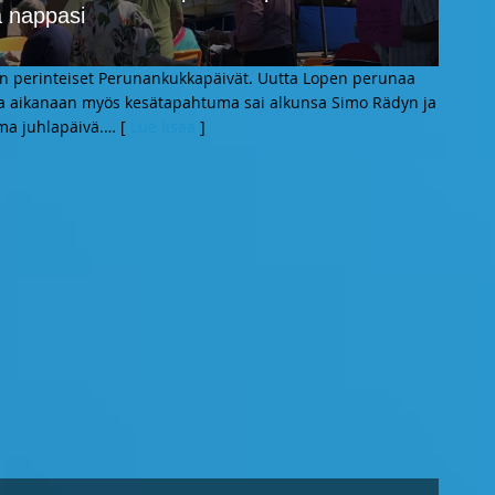
a nappasi
on perinteiset Perunankukkapäivät. Uutta Lopen perunaa
a aikanaan myös kesätapahtuma sai alkunsa Simo Rädyn ja
ma juhlapäivä.
… [
Lue lisää
]