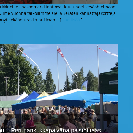
kkinoille. Jaakonmarkkinat ovat kuuluneet kesäohjelmaani
Viime vuonna talkoilimme siellä keräten kannattajakortteja
mennyt sekään urakka hukkaan
… [
Lue lisää
]
u – Perunankukkapäivänä paistoi taas