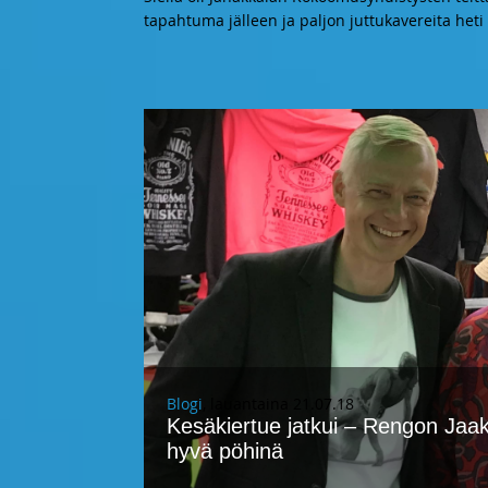
tapahtuma jälleen ja paljon juttukavereita heti
Blogi
, lauantaina 21.07.18
Kesäkiertue jatkui – Rengon Jaako
hyvä pöhinä