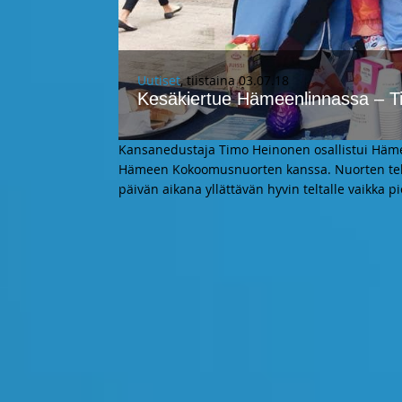
Uutiset
, tiistaina 03.07.18
Kesäkiertue Hämeenlinnassa – Ti
Kansanedustaja Timo Heinonen osallistui Häme
Hämeen Kokoomusnuorten kanssa. Nuorten teltal
päivän aikana yllättävän hyvin teltalle vaikka p