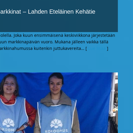
rkkinat – Lahden Eteläinen Kehätie
olella. Joka kuun ensimmäisenä keskiviikkona järjestetään
uun markkinapäivän vuoro. Mukana jälleen vaikka tällä
Markkinahumussa kuitenkin juttukavereita
… [
Lue lisää
]