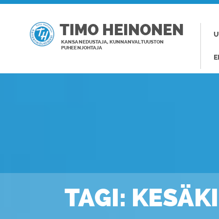
TIMO HEINONEN
U
KANSANEDUSTAJA, KUNNANVALTUUSTON
PUHEENJOHTAJA
E
TAGI: KESÄK