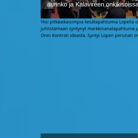
aurinko ja Kalavireen onkikisoiss
Yksi pitkäaikaisimpia kesätapahtumia Lopella 
juhlistamaan syntynyt markkinanatapahtuma j
Onni Kontron ideasta. Syntyi Lopen perunan o