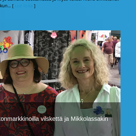
 kun
… [
Lue lisää
]
nmarkkinoilla vilskettä ja Mikkolassakin