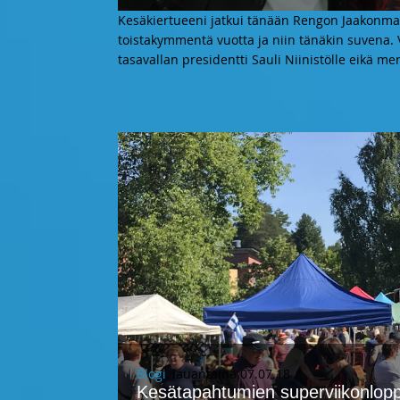
Kesäkiertueeni jatkui tänään Rengon Jaakonmar
toistakymmentä vuotta ja niin tänäkin suvena. 
tasavallan presidentti Sauli Niinistölle eikä 
Blogi
, lauantaina 07.07.18
Kesätapahtumien superviikonlopp