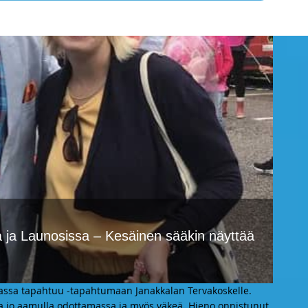
a ja Launosissa – Kesäinen sääkin näyttää
vassa tapahtuu -tapahtumaan Janakkalan Tervakoskelle.
ta jo aamulla odottamassa ja myös väkeä. Hieno onnistunut