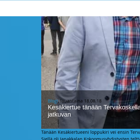
Blogi
, lauantaina 18.08.18
Kesäkiertue tänään Tervakoskell
jatkuvan
Tänään Kesäkiertueeni loppukiri vei ensin Ter
Siellä oli Janakkalan Kokoomusyhdistysten telt