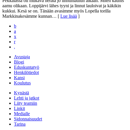
Pekkalassa oli mukava herätä jo linnunlaulun aikaan. Miten kaunis
aamu olikaan. Loppijärvi lähes tyyni ja linnut lauloivat ja käkikin
kukkui. Kesä se on. Tänään avasimme myös Lopella torilla
Markkinakesämme kunnan
… [
Lue lisää
]
b
a
x
r
,
Avustaja
Blogi
Eduskuntatyö
Henkilötiedot
Kansi
Koulutus
Kynästä
Lehti ja jatkot
Liity teamiin
Linkit
Medialle
Sidonnaisuudet
Tarina