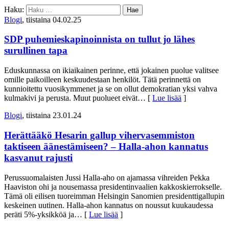
Haku:
Blogi
, tiistaina 04.02.25
SDP puhemieskapinoinnista on tullut jo lähes
surullinen tapa
Eduskunnassa on ikiaikainen perinne, että jokainen puolue valitsee
omille paikoilleen keskuudestaan henkilöt. Tätä perinnettä on
kunnioitettu vuosikymmenet ja se on ollut demokratian yksi vahva
kulmakivi ja perusta. Muut puolueet eivät
… [
Lue lisää
]
Blogi
, tiistaina 23.01.24
Herättääkö Hesarin gallup vihervasemmiston
taktiseen äänestämiseen? – Halla-ahon kannatus
kasvanut rajusti
Perussuomalaisten Jussi Halla-aho on ajamassa vihreiden Pekka
Haaviston ohi ja nousemassa presidentinvaalien kakkoskierrokselle.
Tämä oli eilisen tuoreimman Helsingin Sanomien presidenttigallupin
keskeinen uutinen. Halla-ahon kannatus on noussut kuukaudessa
peräti 5%-yksikköä ja
… [
Lue lisää
]