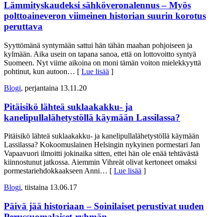
Lämmityskaudeksi sähköveronalennus – Myös
polttoaineveron viimeinen historian suurin korotus
peruttava
Syyttömänä syntymään sattui hän tähän maahan pohjoiseen ja
kylmään. Aika usein on tapana sanoa, että on lottovoitto syntyä
Suomeen. Nyt viime aikoina on moni tämän voiton mielekkyyttä
pohtinut, kun autoon
… [
Lue lisää
]
Blogi
, perjantaina 13.11.20
Pitäisikö lähteä suklaakakku- ja
kanelipullalähetystöllä käymään Lassilassa?
Pitäisikö lähteä suklaakakku- ja kanelipullalähetystöllä käymään
Lassilassa? Kokoomuslainen Helsingin nykyinen pormestari Jan
Vapaavuori ilmoitti jokinaika sitten, ettei hän ole enää tehtävästä
kiinnostunut jatkossa. Aiemmin Vihreät olivat kertoneet omaksi
pormestariehdokkaakseen Anni
… [
Lue lisää
]
Blogi
, tiistaina 13.06.17
Päivä jää historiaan – Soinilaiset perustivat uuden
Perussuomalaiset-ryhmän