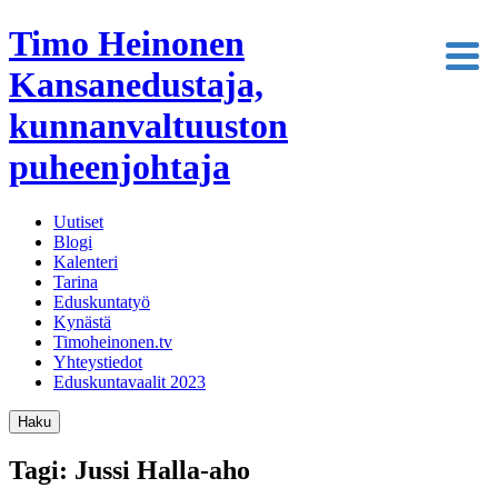
Timo Heinonen
Kansanedustaja,
kunnanvaltuuston
puheenjohtaja
Uutiset
Blogi
Kalenteri
Tarina
Eduskuntatyö
Kynästä
Timoheinonen.tv
Yhteystiedot
Eduskuntavaalit 2023
Haku
Tagi: Jussi Halla-aho