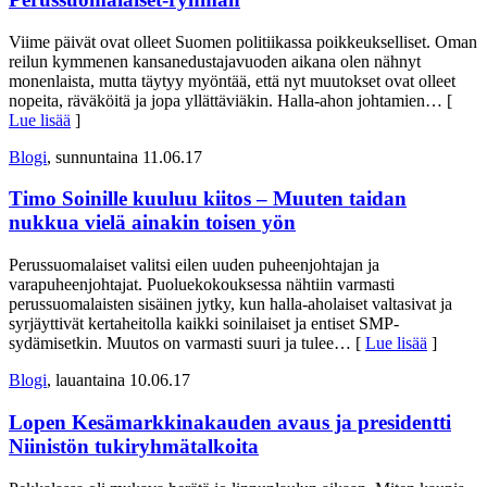
Viime päivät ovat olleet Suomen politiikassa poikkeukselliset. Oman
reilun kymmenen kansanedustajavuoden aikana olen nähnyt
monenlaista, mutta täytyy myöntää, että nyt muutokset ovat olleet
nopeita, räväköitä ja jopa yllättäviäkin. Halla-ahon johtamien
… [
Lue lisää
]
Blogi
, sunnuntaina 11.06.17
Timo Soinille kuuluu kiitos – Muuten taidan
nukkua vielä ainakin toisen yön
Perussuomalaiset valitsi eilen uuden puheenjohtajan ja
varapuheenjohtajat. Puoluekokouksessa nähtiin varmasti
perussuomalaisten sisäinen jytky, kun halla-aholaiset valtasivat ja
syrjäyttivät kertaheitolla kaikki soinilaiset ja entiset SMP-
sydämisetkin. Muutos on varmasti suuri ja tulee
… [
Lue lisää
]
Blogi
, lauantaina 10.06.17
Lopen Kesämarkkinakauden avaus ja presidentti
Niinistön tukiryhmätalkoita