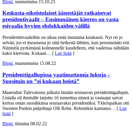
Blogi
, sunnuntaina 15.10.23
Keskusta-oikeistolaiset äänestäjät ratkaisevat
presidentivaalit – Ensimmäinen kierros on vasta
esivaalia hyvien ehdokkaiden välillä
Presidentinvaaleihin on aikaa enää muutama kuukausi. Nyt on jo
selvää, jos ei itseasiassa jo siitä hetkestä lähtien, kun perustuslaki esti
Niinistöä pyrkimästä kolmannelle kaudelleen, että vaaleissa nähdään
kaksi kierrosta. Kukaan
… [
Lue lisää
]
Blogi
, maanantaina 15.08.22
Presidenttigallupissa vaatimattomia lukuja –
Suosituin on ”ei kukaan heistä”
Maaeudun Tulevaisuus julkaisi tänään seuraavan presidenttigallupin.
Listalla oli ihmisille tarjottu 16 tunnettua nimeä ja vastaajat saivat
kertoa oman suosikkinsa seuraavaksi presidentiksi. Ykköspaikan otti
Suomen Pankin pääjohtaja Olli Rehn. Rehninkin kannatus
… [
Lue
lisää
]
Blogi
, tiistaina 08.02.22