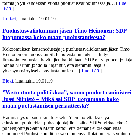
toimia jo yli kahdeksan vuotta puolustusvaliokunnassa ja
… [
Lue
lisää
]
Uutiset
, lauantaina 19.01.19
Puolustusvaliokunnan jäsen Timo Heinonen: SDP
luopumassa koko maan puolustamisesta?
Kokoomuksen kansanedustaja ja puolustusvaliokunnan jäsen Timo
Heinonen on huolissaan SDP tuoreista linjauksista liittyen
Ilmavoimien uusien hävittäjien hankintaan. SDP on vt.puheenjohtaja
Sanna Marinin johdolla linjannut, että aiemmin laajalla
yhteisymmärryksellä sovitusta uusien
… [
Lue lisää
]
Blogi
, lauantaina 19.01.19
”Vastuutonta politiikkaa”, sanoo puolustusministeri
Jussi Niinistö – Mikä sai SDP luopumaan koko
maan puolustamisen periaatteesta?
Hämmästys oli suuri kun lueskelin Ylen tuoretta kyselyä
eduskuntapuolueiden puheenjohtajille ja siinä SDP:n virkaatekevä
puheenjohtaja Sanna Marin kertoi, että demarit ei olekaan enää
sitoutuneet Puolustuspoliittisessa selonteossa linjattuun väistyminen