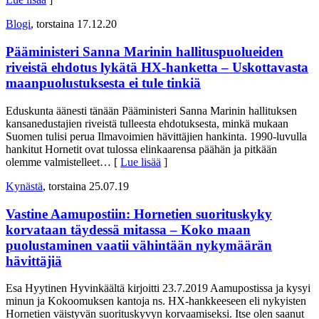
Blogi
, torstaina 17.12.20
Pääministeri Sanna Marinin hallituspuolueiden
riveistä ehdotus lykätä HX-hanketta – Uskottavasta
maanpuolustuksesta ei tule tinkiä
Eduskunta äänesti tänään Pääministeri Sanna Marinin hallituksen
kansanedustajien riveistä tulleesta ehdotuksesta, minkä mukaan
Suomen tulisi perua Ilmavoimien hävittäjien hankinta. 1990-luvulla
hankitut Hornetit ovat tulossa elinkaarensa päähän ja pitkään
olemme valmistelleet
… [
Lue lisää
]
Kynästä
, torstaina 25.07.19
Vastine Aamupostiin: Hornetien suorituskyky
korvataan täydessä mitassa – Koko maan
puolustaminen vaatii vähintään nykymäärän
hävittäjiä
Esa Hyytinen Hyvinkäältä kirjoitti 23.7.2019 Aamupostissa ja kysyi
minun ja Kokoomuksen kantoja ns. HX-hankkeeseen eli nykyisten
Hornetien väistyvän suorituskyvyn korvaamiseksi. Itse olen saanut