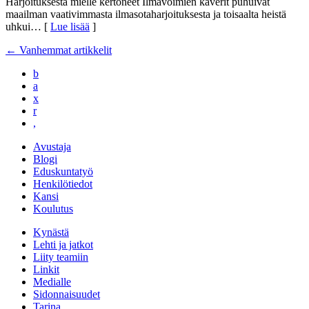
Harjoituksesta mielle kertoneet Ilmavoimien kaverit puhuivat
maailman vaativimmasta ilmasotaharjoituksesta ja toisaalta heistä
uhkui
… [
Lue lisää
]
←
Vanhemmat artikkelit
b
a
x
r
,
Avustaja
Blogi
Eduskuntatyö
Henkilötiedot
Kansi
Koulutus
Kynästä
Lehti ja jatkot
Liity teamiin
Linkit
Medialle
Sidonnaisuudet
Tarina