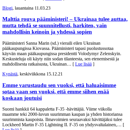
Blogi
, lauantaina 11.03.23
Malttia rouva pääministeri! – Ukrainaa tulee auttaa,
mutta tehdä se suunnitellusti, harkiten, vain
mahdollisin keinoin ja yhdessä sopien
Pääministeri Sanna Marin (sd.) vieraili eilen Ukrainan
pääkaupungissa Kiovassa. Pääministeri tapasi puolustussotaa
käyvän maan pääkaupungissa presidentti Volodymyr Zelenskyin.
Keskusteluja oli käyty niin sodan tilanteesta, sen etenemisestä ja
mahdollisesta ratkaisusta, Ukrainan
… [
Lue lisää
]
Kynästä
, keskiviikkona 15.12.21
Emme varustaudu sen vuoksi, että haluaisimme
sotaa vaan sen vuoksi, että emme siihen enää
koskaan joutuisi
Suomi hankkii 64 kappaletta F-35 -hävittäjiä. Viime viikolla
maamme teki 2000-luvun suurimman kaupan ja yhden historiansa
suurimmista kaupoista. Ilmavoimien seuraavaksi hävittäjäksi tulee
Lockheed Martin F-35 Lightning II. F-35 on yhdysvaltalainen,
… [
Lue lisää
]