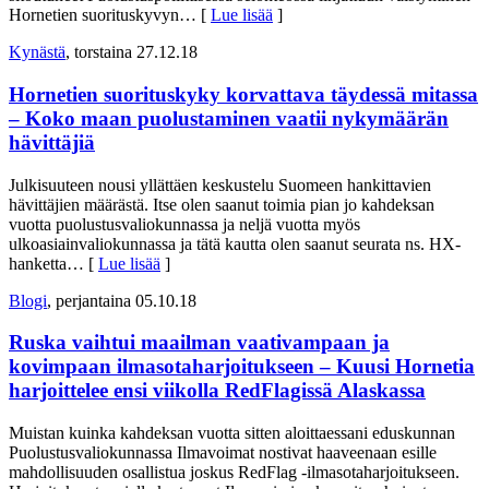
Hornetien suorituskyvyn
… [
Lue lisää
]
Kynästä
, torstaina 27.12.18
Hornetien suorituskyky korvattava täydessä mitassa
– Koko maan puolustaminen vaatii nykymäärän
hävittäjiä
Julkisuuteen nousi yllättäen keskustelu Suomeen hankittavien
hävittäjien määrästä. Itse olen saanut toimia pian jo kahdeksan
vuotta puolustusvaliokunnassa ja neljä vuotta myös
ulkoasiainvaliokunnassa ja tätä kautta olen saanut seurata ns. HX-
hanketta
… [
Lue lisää
]
Blogi
, perjantaina 05.10.18
Ruska vaihtui maailman vaativampaan ja
kovimpaan ilmasotaharjoitukseen – Kuusi Hornetia
harjoittelee ensi viikolla RedFlagissä Alaskassa
Muistan kuinka kahdeksan vuotta sitten aloittaessani eduskunnan
Puolustusvaliokunnassa Ilmavoimat nostivat haaveenaan esille
mahdollisuuden osallistua joskus RedFlag -ilmasotaharjoitukseen.