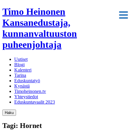
Timo Heinonen
Kansanedustaja,
kunnanvaltuuston
puheenjohtaja
Uutiset
Blogi
Kalenteri
Tarina
Eduskuntatyö
Kynästä
Timoheinonen.tv
Yhteystiedot
Eduskuntavaalit 2023
Haku
Tagi: Hornet