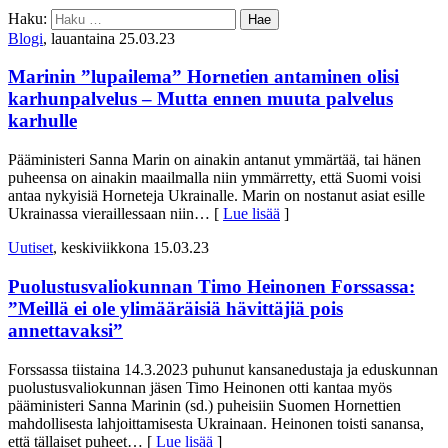
Haku:
Blogi
, lauantaina 25.03.23
Marinin ”lupailema” Hornetien antaminen olisi
karhunpalvelus – Mutta ennen muuta palvelus
karhulle
Pääministeri Sanna Marin on ainakin antanut ymmärtää, tai hänen
puheensa on ainakin maailmalla niin ymmärretty, että Suomi voisi
antaa nykyisiä Horneteja Ukrainalle. Marin on nostanut asiat esille
Ukrainassa vieraillessaan niin
… [
Lue lisää
]
Uutiset
, keskiviikkona 15.03.23
Puolustusvaliokunnan Timo Heinonen Forssassa:
”Meillä ei ole ylimääräisiä hävittäjiä pois
annettavaksi”
Forssassa tiistaina 14.3.2023 puhunut kansanedustaja ja eduskunnan
puolustusvaliokunnan jäsen Timo Heinonen otti kantaa myös
pääministeri Sanna Marinin (sd.) puheisiin Suomen Hornettien
mahdollisesta lahjoittamisesta Ukrainaan. Heinonen toisti sanansa,
että tällaiset puheet
… [
Lue lisää
]