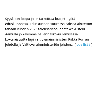
– Lähetekeskustelua pohjustivat valtiovarainministeri
Riikka Purra ja pääministeri Petteri Orpo
Syyskuun loppu ja se tarkoittaa budjettityötä
eduskunnassa. Eduskunnan suuressa salissa aloitettiin
tänään vuoden 2025 talousarvion lähetekeskustelu.
Aamulla jo kävimme ns. ennakkokuulemisessa
kokonaisuutta läpi valtiovarainministeri Riikka Purran
johdolla ja Valtiovarainministeriön johdon
… [
Lue lisää
]