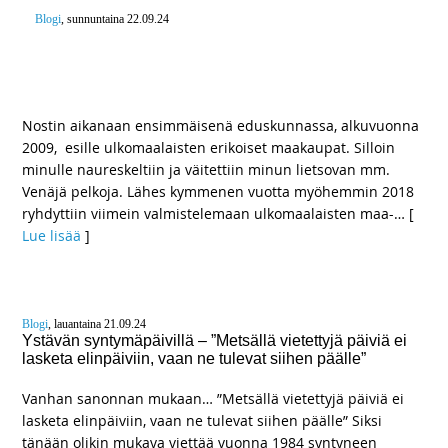
Blogi
, sunnuntaina 22.09.24
Pelkkä uusien kauppojen esto ei tule riittämään –
Tarvitaan myös lainsäädäntö kiinteistöjen
pakkohaltuunottoihin
Nostin aikanaan ensimmäisenä eduskunnassa, alkuvuonna
2009, esille ulkomaalaisten erikoiset maakaupat. Silloin
minulle naureskeltiin ja väitettiin minun lietsovan mm.
Venäjä pelkoja. Lähes kymmenen vuotta myöhemmin 2018
ryhdyttiin viimein valmistelemaan ulkomaalaisten maa-
… [
Lue lisää
]
Blogi
, lauantaina 21.09.24
Ystävän syntymäpäivillä – ”Metsällä vietettyjä päiviä ei
lasketa elinpäiviin, vaan ne tulevat siihen päälle”
Vanhan sanonnan mukaan… ”Metsällä vietettyjä päiviä ei
lasketa elinpäiviin, vaan ne tulevat siihen päälle” Siksi
tänään olikin mukava viettää vuonna 1984 syntyneen