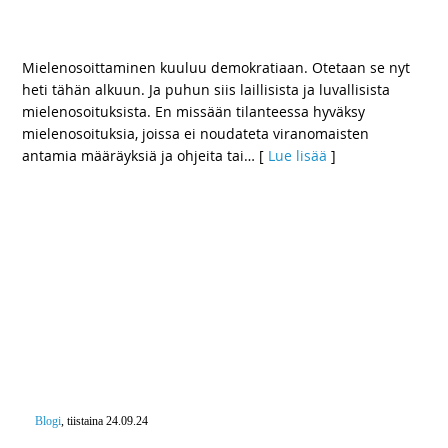
osalta
Mielenosoittaminen kuuluu demokratiaan. Otetaan se nyt
heti tähän alkuun. Ja puhun siis laillisista ja luvallisista
mielenosoituksista. En missään tilanteessa hyväksy
mielenosoituksia, joissa ei noudateta viranomaisten
antamia määräyksiä ja ohjeita tai
… [
Lue lisää
]
Blogi
, tiistaina 24.09.24
Eduskunta aloitti ensi vuoden talousarvion käsittelyn