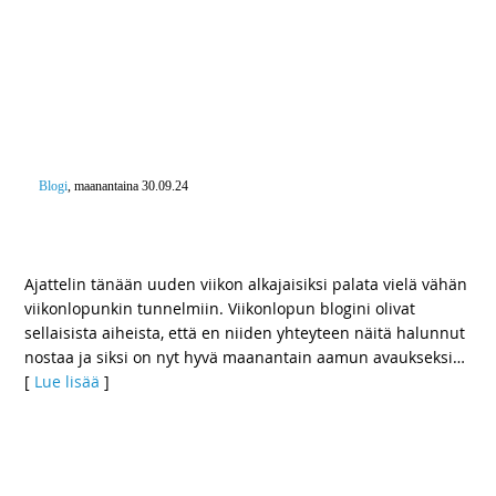
Blogi
, maanantaina 30.09.24
Poronpolulla ja Maalaismarkkinoilla – Varmoja
kauniin syksyn merkkejä
Ajattelin tänään uuden viikon alkajaisiksi palata vielä vähän
viikonlopunkin tunnelmiin. Viikonlopun blogini olivat
sellaisista aiheista, että en niiden yhteyteen näitä halunnut
nostaa ja siksi on nyt hyvä maanantain aamun avaukseksi
…
[
Lue lisää
]