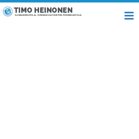
TIMO HEINONEN
KANSANEDUSTAJA, KUNNANVALTUUSTON PUHEENJOHTAJA
ARKISTO: SYYSKUU 2024