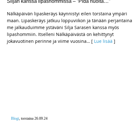
Siljan kanssa lipashommissa – ”Pidä huolta…”
Nälkäpäivän lipaskeräys käynnistyi eilen torstaina ympäri
maan. Lipaskeräys jatkuu loppuviikon ja tänään perjantaina
me jalkauduimme ystäväni Silja Sarasen kanssa myös
lipashommiin. Itselleni Nälkäpäivästä on kehittynyt
jokavuotinen perinne ja viime vuosina
… [
Lue lisää
]
Blogi
, torstaina 26.09.24
Kolme viidestä yhdysvaltalaisesta valmis
lähettämään joukkoja puolustamaan Suomea –
”Runsas viidennes pelkäsi, että Suomen jälkeen