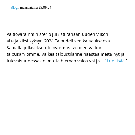
Blogi
, maanantaina 23.09.24
Suhdanne helpottamassa – Suomen talous
kasvamassa ensi vuonna 1,7 prosentilla
Valtiovarainministeriö julkisti tänään uuden viikon
alkajaisiksi syksyn 2024 Taloudellisen katsauksensa.
Samalla julkiseksi tuli myös ensi vuoden valtion
talousarviomme. Vaikea taloustilanne haastaa meitä nyt ja
tulevaisuudessakin, mutta hieman valoa voi jo
… [
Lue lisää
]