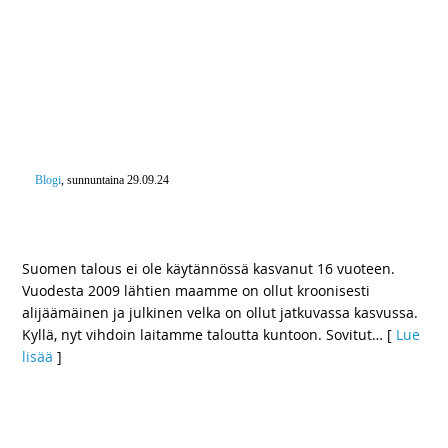
Blogi
, sunnuntaina 29.09.24
”Jag är en Svantesson” – Pitäisikö uskaltaa siirtää
muutakin kuin desimaalia?
Suomen talous ei ole käytännössä kasvanut 16 vuoteen.
Vuodesta 2009 lähtien maamme on ollut kroonisesti
alijäämäinen ja julkinen velka on ollut jatkuvassa kasvussa.
Kyllä, nyt vihdoin laitamme taloutta kuntoon. Sovitut
… [
Lue
lisää
]