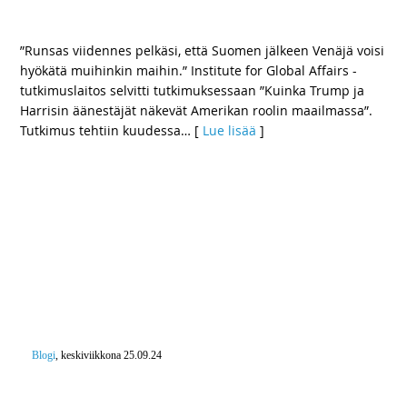
Venäjä voisi hyökätä muihinkin maihin”
”Runsas viidennes pelkäsi, että Suomen jälkeen Venäjä voisi
hyökätä muihinkin maihin.” Institute for Global Affairs -
tutkimuslaitos selvitti tutkimuksessaan ”Kuinka Trump ja
Harrisin äänestäjät näkevät Amerikan roolin maailmassa”.
Tutkimus tehtiin kuudessa
… [
Lue lisää
]
Blogi
, keskiviikkona 25.09.24
Eduskuntaa ja demokratiaa vastaan ennen
näkemätön isku – Rangaistuksia tulee korottaa
väkivaltaisten ja tuhoa aiheuttavien mielenosoitusten