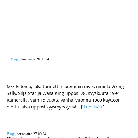
Blogi
, lauantaina 28.09.24
Missä olit kun? – Estonia upposi myrskyisenä
syysyönä tasan 30 vuotta sitten
M/S Estonia, joka tunnettiin aiemmin myös nimillä Viking
Sally, Silja Star ja Wasa King upposi 28. syyskuuta 1994
Itämerellä. Vain 15 vuotta vanha, vuonna 1980 käyttöön
otettu laiva upposi syysmyrskyssä
… [
Lue lisää
]
Blogi
, perjantaina 27.09.24