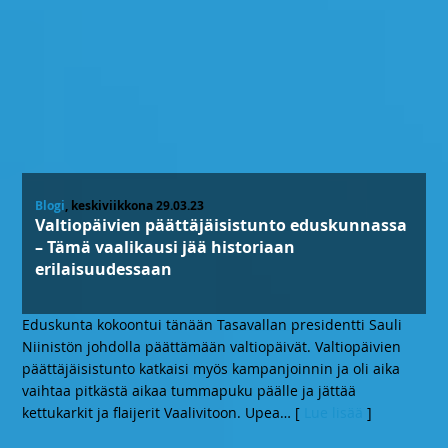
Blogi
, keskiviikkona 29.03.23
Valtiopäivien päättäjäisistunto eduskunnassa
– Tämä vaalikausi jää historiaan
erilaisuudessaan
Eduskunta kokoontui tänään Tasavallan presidentti Sauli
Niinistön johdolla päättämään valtiopäivät. Valtiopäivien
päättäjäisistunto katkaisi myös kampanjoinnin ja oli aika
vaihtaa pitkästä aikaa tummapuku päälle ja jättää
kettukarkit ja flaijerit Vaalivitoon. Upea
… [
Lue lisää
]