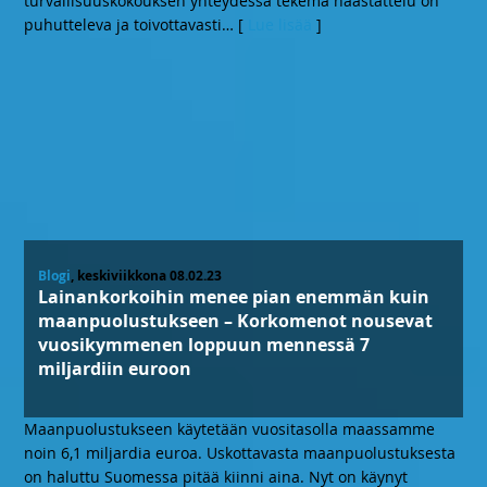
turvallisuuskokouksen yhteydessä tekemä haastattelu on
puhutteleva ja toivottavasti
… [
Lue lisää
]
Blogi
, keskiviikkona 08.02.23
Lainankorkoihin menee pian enemmän kuin
maanpuolustukseen – Korkomenot nousevat
vuosikymmenen loppuun mennessä 7
miljardiin euroon
Maanpuolustukseen käytetään vuositasolla maassamme
noin 6,1 miljardia euroa. Uskottavasta maanpuolustuksesta
on haluttu Suomessa pitää kiinni aina. Nyt on käynyt