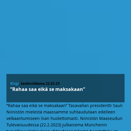
Blogi
, keskiviikkona 22.02.23
”Rahaa saa eikä se maksakaan”
”Rahaa saa eikä se maksakaan” Tasavallan presidentti Sauli
Niinistön mielestä maassamme suhtaudutaan edelleen
velkaantumiseen liian huolettomasti. Niinistön Maaseudun
Tulevaisuudessa (22.2.2023) julkaisema Münchenin