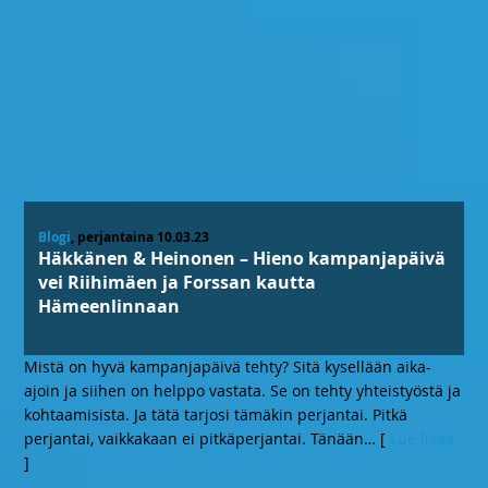
Blogi
, perjantaina 10.03.23
Häkkänen & Heinonen – Hieno kampanjapäivä
vei Riihimäen ja Forssan kautta
Hämeenlinnaan
Mistä on hyvä kampanjapäivä tehty? Sitä kysellään aika-
ajoin ja siihen on helppo vastata. Se on tehty yhteistyöstä ja
kohtaamisista. Ja tätä tarjosi tämäkin perjantai. Pitkä
perjantai, vaikkakaan ei pitkäperjantai. Tänään
… [
Lue lisää
]