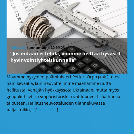
Kynästä
, sunnuntaina 10.09.23
”Jos mitään ei tehdä, voimme heittää hyvästit
hyvinvointiyhteiskunnalle”
Maamme nykyinen pääministeri Petteri Orpo (kok.) totesi
näin keväällä, kun neuvottelimme maahamme uutta
hallitusta. Venäjän hyökkäyssota Ukrainaan, mutta myös
geopoliittiset- ja ympäristöriskit ovat luoneet lisää huolia
talouteen. Hallitusneuvotteluiden tilannekuvassa
paljastuikin,
… [
Lue lisää
]