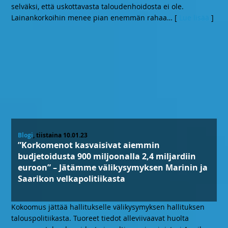
selväksi, että uskottavasta taloudenhoidosta ei ole.
Lainankorkoihin menee pian enemmän rahaa
… [
Lue lisää
]
Blogi
, tiistaina 10.01.23
”Korkomenot kasvaisivat aiemmin
budjetoidusta 900 miljoonalla 2,4 miljardiin
euroon” – Jätämme välikysymyksen Marinin ja
Saarikon velkapolitiikasta
Kokoomus jättää hallitukselle välikysymyksen hallituksen
talouspolitiikasta. Tuoreet tiedot alleviivaavat huolta