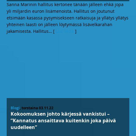
Sanna Marinin hallitus kertonee tänään jälleen ehkä jopa
yli miljardin euron lisämenoista. Hallitus on joutunut
etsimään kasassa pysymisekseen ratkaisuja ja yllätys yllätys
yhteinen laasti on jälleen löytymässä lisävelkarahan
jakamisesta. Hallitus
… [
Lue lisää
]
Blogi
, torstaina 03.11.22
Kokoomuksen johto kärjessä vankistui –
”Kannatus ansaittava kuitenkin joka päivä
uudelleen”