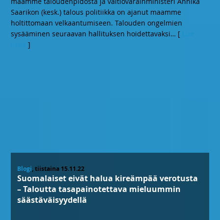
maamme taloudenpidosta ja valtiovarainministeri Annika
Saarikon (kesk.) talous politiikka on ajanut maamme
holtittomaan velkaantumiseen. Talouden ongelmien
sysääminen seuraavan hallituksen hoidettavaksi
… [
Lue
lisää
]
Blogi
, tiistaina 15.11.22
Suomalaiset eivät halua kireämpää verotusta
– Taloutta tasapainotettava mieluummin
säästäväisyydellä