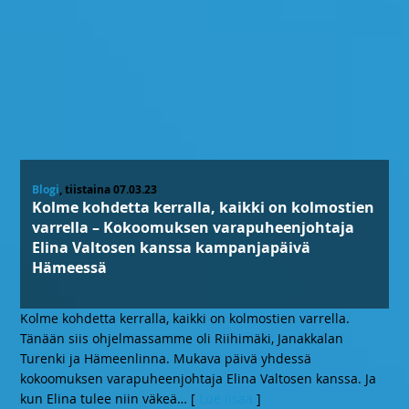
Blogi
, tiistaina 07.03.23
Kolme kohdetta kerralla, kaikki on kolmostien
varrella – Kokoomuksen varapuheenjohtaja
Elina Valtosen kanssa kampanjapäivä
Hämeessä
Kolme kohdetta kerralla, kaikki on kolmostien varrella.
Tänään siis ohjelmassamme oli Riihimäki, Janakkalan
Turenki ja Hämeenlinna. Mukava päivä yhdessä
kokoomuksen varapuheenjohtaja Elina Valtosen kanssa. Ja
kun Elina tulee niin väkeä
… [
Lue lisää
]