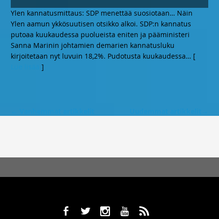
Ylen kannatusmittaus: SDP menettää suosiotaan… Näin
Ylen aamun ykkösuutisen otsikko alkoi. SDP:n kannatus
putoaa kuukaudessa puolueista eniten ja pääministeri
Sanna Marinin johtamien demarien kannatusluku
kirjoitetaan nyt luvuin 18,2%. Pudotusta kuukaudessa
… [
Lue lisää
]
←
Vanhemmat artikkelit
Uudemmat artikkelit
→
b
a
x
r
,