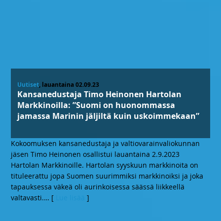
Uutiset
, lauantaina 02.09.23
Kansanedustaja Timo Heinonen Hartolan
Markkinoilla: ”Suomi on huonommassa
jamassa Marinin jäljiltä kuin uskoimmekaan”
Kokoomuksen kansanedustaja ja valtiovarainvaliokunnan
jäsen Timo Heinonen osallistui lauantaina 2.9.2023
Hartolan Markkinoille. Hartolan syyskuun markkinoita on
tituleerattu jopa Suomen suurimmiksi markkinoiksi ja joka
tapauksessa väkeä oli aurinkoisessa säässä liikkeellä
valtavasti.
… [
Lue lisää
]