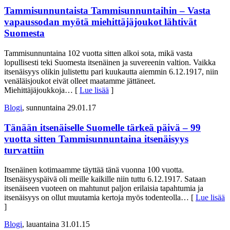
Tammisunnuntaista Tammisunnuntaihin – Vasta
vapaussodan myötä miehittäjäjoukot lähtivät
Suomesta
Tammisunnuntaina 102 vuotta sitten alkoi sota, mikä vasta
lopullisesti teki Suomesta itsenäinen ja suvereenin valtion. Vaikka
itsenäisyys olikin julistettu pari kuukautta aiemmin 6.12.1917, niin
venäläisjoukot eivät olleet maatamme jättäneet.
Miehittäjäjoukkoja
… [
Lue lisää
]
Blogi
, sunnuntaina 29.01.17
Tänään itsenäiselle Suomelle tärkeä päivä – 99
vuotta sitten Tammisunnuntaina itsenäisyys
turvattiin
Itsenäinen kotimaamme täyttää tänä vuonna 100 vuotta.
Itsenäisyyspäivä oli meille kaikille niin tuttu 6.12.1917. Sataan
itsenäiseen vuoteen on mahtunut paljon erilaisia tapahtumia ja
itsenäisyys on ollut muutamia kertoja myös todenteolla
… [
Lue lisää
]
Blogi
, lauantaina 31.01.15