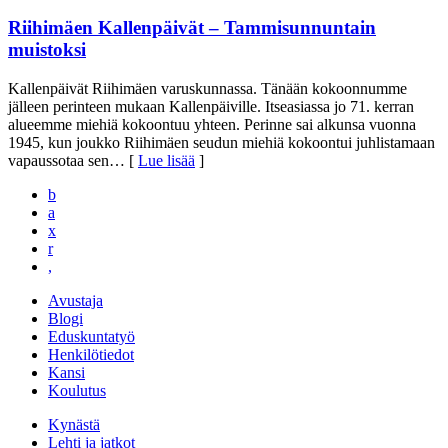
Riihimäen Kallenpäivät – Tammisunnuntain
muistoksi
Kallenpäivät Riihimäen varuskunnassa. Tänään kokoonnumme
jälleen perinteen mukaan Kallenpäiville. Itseasiassa jo 71. kerran
alueemme miehiä kokoontuu yhteen. Perinne sai alkunsa vuonna
1945, kun joukko Riihimäen seudun miehiä kokoontui juhlistamaan
vapaussotaa sen
… [
Lue lisää
]
b
a
x
r
,
Avustaja
Blogi
Eduskuntatyö
Henkilötiedot
Kansi
Koulutus
Kynästä
Lehti ja jatkot