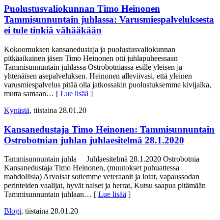
Puolustusvaliokunnan Timo Heinonen
Tammisunnuntain juhlassa: Varusmiespalveluksesta
ei tule tinkiä vähääkään
Kokoomuksen kansanedustaja ja puolustusvaliokunnan
pitkäaikainen jäsen Timo Heinonen otti juhlapuheessaan
Tammisunnuntain juhlassa Ostrobotniassa esille yleisen ja
yhtenäisen asepalveluksen. Heinonen alleviivasi, että yleinen
varusmiespalvelus pitää olla jatkossakin puolustuksemme kivijalka,
mutta samaan
… [
Lue lisää
]
Kynästä
, tiistaina 28.01.20
Kansanedustaja Timo Heinonen: Tammisunnuntain
Ostrobotnian juhlan juhlaesitelmä 28.1.2020
Tammisunnuntain juhla Juhlaesitelmä 28.1.2020 Ostrobotnia
Kansanedustaja Timo Heinonen, (muutokset puhuattessa
mahdollisia) Arvoisat sotiemme veteraanit ja lotat, vapaussodan
perinteiden vaalijat, hyvät naiset ja herrat, Kutsu saapua pitämään
Tammisunnuntain juhlaan
… [
Lue lisää
]
Blogi
, tiistaina 28.01.20