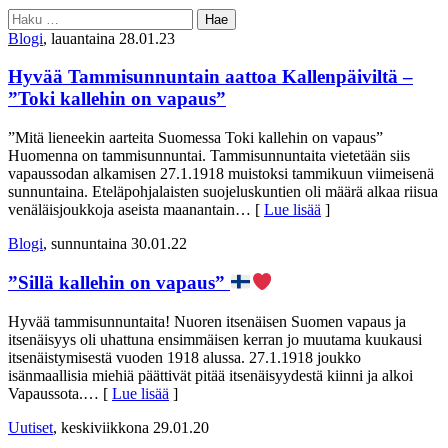
Haku:
Blogi
, lauantaina 28.01.23
Hyvää Tammisunnuntain aattoa Kallenpäiviltä –
”Toki kallehin on vapaus”
”Mitä lieneekin aarteita Suomessa Toki kallehin on vapaus”
Huomenna on tammisunnuntai. Tammisunnuntaita vietetään siis
vapaussodan alkamisen 27.1.1918 muistoksi tammikuun viimeisenä
sunnuntaina. Eteläpohjalaisten suojeluskuntien oli määrä alkaa riisua
venäläisjoukkoja aseista maanantain
… [
Lue lisää
]
Blogi
, sunnuntaina 30.01.22
”Sillä kallehin on vapaus”
Hyvää tammisunnuntaita! Nuoren itsenäisen Suomen vapaus ja
itsenäisyys oli uhattuna ensimmäisen kerran jo muutama kuukausi
itsenäistymisestä vuoden 1918 alussa. 27.1.1918 joukko
isänmaallisia miehiä päättivät pitää itsenäisyydestä kiinni ja alkoi
Vapaussota.
… [
Lue lisää
]
Uutiset
, keskiviikkona 29.01.20