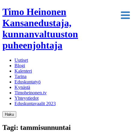
Timo Heinonen
Kansanedustaja,
kunnanvaltuuston
puheenjohtaja
Uutiset
Blogi
Kalenteri
Tarina
Eduskuntatyö
Kynästä
Timoheinonen.tv
Yhteystiedot
Eduskuntavaalit 2023
Haku
Tagi: tammisunnuntai