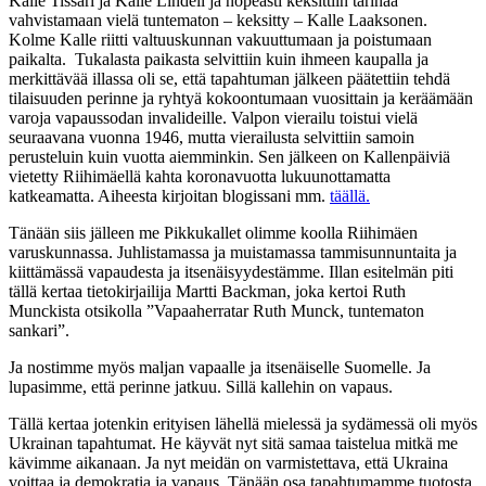
Kalle Tissari ja Kalle Lindell ja nopeasti keksittiin tarinaa
vahvistamaan vielä tuntematon – keksitty – Kalle Laaksonen.
Kolme Kalle riitti valtuuskunnan vakuuttumaan ja poistumaan
paikalta. Tukalasta paikasta selvittiin kuin ihmeen kaupalla ja
merkittävää illassa oli se, että tapahtuman jälkeen päätettiin tehdä
tilaisuuden perinne ja ryhtyä kokoontumaan vuosittain ja keräämään
varoja vapaussodan invalideille. Valpon vierailu toistui vielä
seuraavana vuonna 1946, mutta vierailusta selvittiin samoin
perusteluin kuin vuotta aiemminkin. Sen jälkeen on Kallenpäiviä
vietetty Riihimäellä kahta koronavuotta lukuunottamatta
katkeamatta. Aiheesta kirjoitan blogissani mm.
täällä.
Tänään siis jälleen me Pikkukallet olimme koolla Riihimäen
varuskunnassa. Juhlistamassa ja muistamassa tammisunnuntaita ja
kiittämässä vapaudesta ja itsenäisyydestämme. Illan esitelmän piti
tällä kertaa tietokirjailija Martti Backman, joka kertoi Ruth
Munckista otsikolla ”Vapaaherratar Ruth Munck, tuntematon
sankari”.
Ja nostimme myös maljan vapaalle ja itsenäiselle Suomelle. Ja
lupasimme, että perinne jatkuu. Sillä kallehin on vapaus.
Tällä kertaa jotenkin erityisen lähellä mielessä ja sydämessä oli myös
Ukrainan tapahtumat. He käyvät nyt sitä samaa taistelua mitkä me
kävimme aikanaan. Ja nyt meidän on varmistettava, että Ukraina
voittaa ja demokratia ja vapaus. Tänään osa tapahtumamme tuotosta