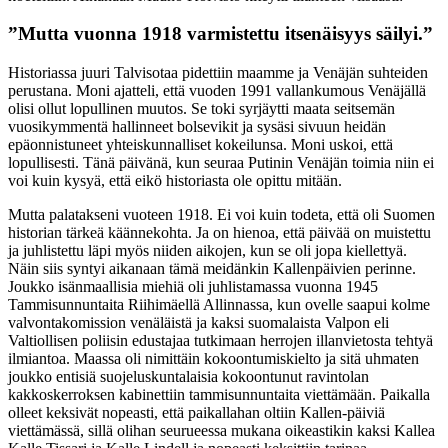
”Mutta vuonna 1918 varmistettu itsenäisyys säilyi.”
Historiassa juuri Talvisotaa pidettiin maamme ja Venäjän suhteiden
perustana. Moni ajatteli, että vuoden 1991 vallankumous Venäjällä
olisi ollut lopullinen muutos. Se toki syrjäytti maata seitsemän
vuosikymmentä hallinneet bolsevikit ja sysäsi sivuun heidän
epäonnistuneet yhteiskunnalliset kokeilunsa. Moni uskoi, että
lopullisesti. Tänä päivänä, kun seuraa Putinin Venäjän toimia niin ei
voi kuin kysyä, että eikö historiasta ole opittu mitään.
Mutta palatakseni vuoteen 1918. Ei voi kuin todeta, että oli Suomen
historian tärkeä käännekohta. Ja on hienoa, että päivää on muistettu
ja juhlistettu läpi myös niiden aikojen, kun se oli jopa kiellettyä.
Näin siis syntyi aikanaan tämä meidänkin Kallenpäivien perinne.
Joukko isänmaallisia miehiä oli juhlistamassa vuonna 1945
Tammisunnuntaita Riihimäellä Allinnassa, kun ovelle saapui kolme
valvontakomission venäläistä ja kaksi suomalaista Valpon eli
Valtiollisen poliisin edustajaa tutkimaan herrojen illanvietosta tehtyä
ilmiantoa. Maassa oli nimittäin kokoontumiskielto ja sitä uhmaten
joukko entisiä suojeluskuntalaisia kokoontunut ravintolan
kakkoskerroksen kabinettiin tammisunnuntaita viettämään. Paikalla
olleet keksivät nopeasti, että paikallahan oltiin Kallen-päiviä
viettämässä, sillä olihan seurueessa mukana oikeastikin kaksi Kallea