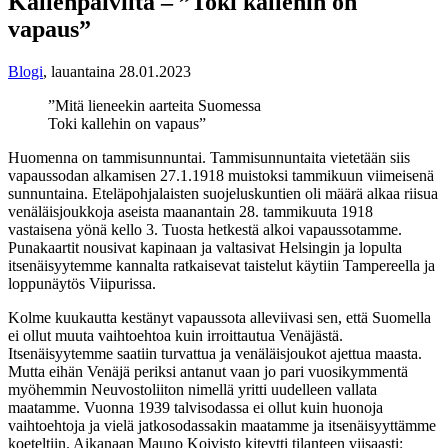
Kallenpäiviltä – ”Toki kallehin on
vapaus”
Blogi
,
lauantaina 28.01.2023
”Mitä lieneekin aarteita Suomessa
Toki kallehin on vapaus”
Huomenna on tammisunnuntai. Tammisunnuntaita vietetään siis
vapaussodan alkamisen 27.1.1918 muistoksi tammikuun viimeisenä
sunnuntaina. Eteläpohjalaisten suojeluskuntien oli määrä alkaa riisua
venäläisjoukkoja aseista maanantain 28.
tammikuuta 1918
vastaisena yönä kello 3. Tuosta hetkestä alkoi vapaussotamme.
Punakaartit nousivat kapinaan ja valtasivat Helsingin ja lopulta
itsenäisyytemme kannalta ratkaisevat taistelut käytiin Tampereella ja
loppunäytös Viipurissa.
Kolme kuukautta kestänyt vapaussota alleviivasi sen, että Suomella
ei ollut muuta vaihtoehtoa kuin irroittautua Venäjästä.
Itsenäisyytemme saatiin turvattua ja venäläisjoukot ajettua maasta.
Mutta eihän Venäjä periksi antanut vaan jo pari vuosikymmentä
myöhemmin Neuvostoliiton nimellä yritti uudelleen vallata
maatamme. Vuonna 1939 talvisodassa ei ollut kuin huonoja
vaihtoehtoja ja vielä jatkosodassakin maatamme ja itsenäisyyttämme
koeteltiin. Aikanaan Mauno Koivisto kiteytti tilanteen viisaasti: