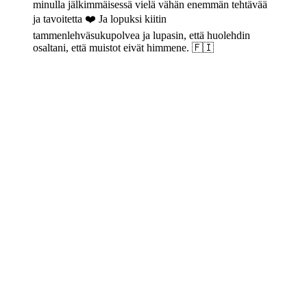
minulla jälkimmäisessä vielä vähän enemmän tehtävää
ja tavoitetta ❤️ Ja lopuksi kiitin
tammenlehväsukupolvea ja lupasin, että huolehdin
osaltani, että muistot eivät himmene. 🇫🇮