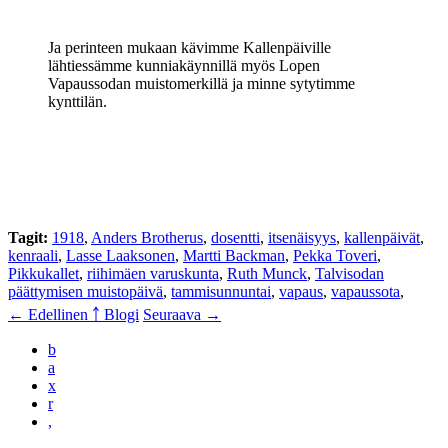
Ja perinteen mukaan kävimme Kallenpäiville
lähtiessämme kunniakäynnillä myös Lopen
Vapaussodan muistomerkillä ja minne sytytimme
kynttilän.
Tagit:
1918
,
Anders Brotherus
,
dosentti
,
itsenäisyys
,
kallenpäivät
,
kenraali
,
Lasse Laaksonen
,
Martti Backman
,
Pekka Toveri
,
Pikkukallet
,
riihimäen varuskunta
,
Ruth Munck
,
Talvisodan
päättymisen muistopäivä
,
tammisunnuntai
,
vapaus
,
vapaussota
,
← Edellinen
￪ Blogi
Seuraava →
b
a
x
r
,