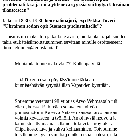
problematiikka ja mitä yhteneväisyyksiä voi löytyä Ukrainan
tilanteeseen”
Ja kello 18.30- 19.30
kenraalimajuri, evp Pekka Toveri:
”Ukrainan sodan opit Suomen puolustukselle”?
Tilaisuus on maksuton ja kaikille avoin, mutta tilan rajallisuuden
takia etukäteisilmoittautuminen tarvitaan minulle osoitteeseen:
timo.heinonen@eduskunta.fi
Muutamia tunnelmakuvia 77. Kallenpäiviltä….
Ja tällä kertaa sain pöydässämme tärkeän
kunniatehtävän sytyttää illan Vapauden kynttilän.
Sotiemme veteraani 98-vuotias Arvo Vehmassalo tuli
eilen yhdessä Riihimäen sotaveteraanityön
primusmotorin Kalervo Viitasen kanssa toivottamaan
voimia kevääseen ja työhöni. Antoi hyviä neuvoja ja
kannusti jatkamaan. Tällainen tuki vetää nöyräksi.
Olipa koskettava ja vahva kohtaaminen. Toivotimme
toisillemme hyvää vointia ja pitkää ikää. Totesin, että