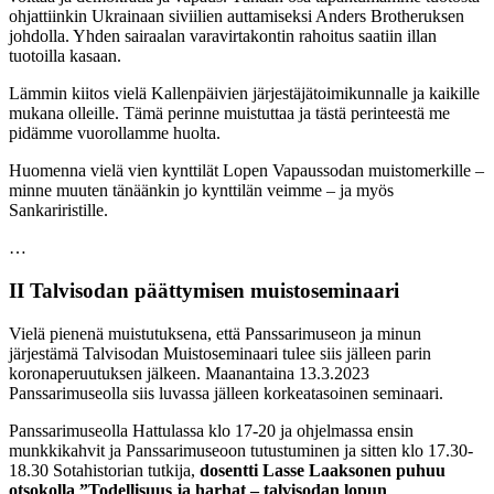
ohjattiinkin Ukrainaan siviilien auttamiseksi Anders Brotheruksen
johdolla. Yhden sairaalan varavirtakontin rahoitus saatiin illan
tuotoilla kasaan.
Lämmin kiitos vielä Kallenpäivien järjestäjätoimikunnalle ja kaikille
mukana olleille. Tämä perinne muistuttaa ja tästä perinteestä me
pidämme vuorollamme huolta.
Huomenna vielä vien kynttilät Lopen Vapaussodan muistomerkille –
minne muuten tänäänkin jo kynttilän veimme – ja myös
Sankariristille.
…
II Talvisodan päättymisen muistoseminaari
Vielä pienenä muistutuksena, että Panssarimuseon ja minun
järjestämä Talvisodan Muistoseminaari tulee siis jälleen parin
koronaperuutuksen jälkeen. Maanantaina 13.3.2023
Panssarimuseolla siis luvassa jälleen korkeatasoinen seminaari.
Panssarimuseolla Hattulassa klo 17-20 ja ohjelmassa ensin
munkkikahvit ja Panssarimuseoon tutustuminen ja sitten klo 17.30-
18.30 Sotahistorian tutkija,
dosentti Lasse Laaksonen puhuu
otsokolla ”Todellisuus ja harhat – talvisodan lopun