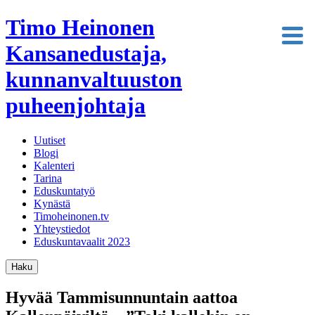
Timo Heinonen
Kansanedustaja,
kunnanvaltuuston
puheenjohtaja
Uutiset
Blogi
Kalenteri
Tarina
Eduskuntatyö
Kynästä
Timoheinonen.tv
Yhteystiedot
Eduskuntavaalit 2023
Haku
Hyvää Tammisunnuntain aattoa