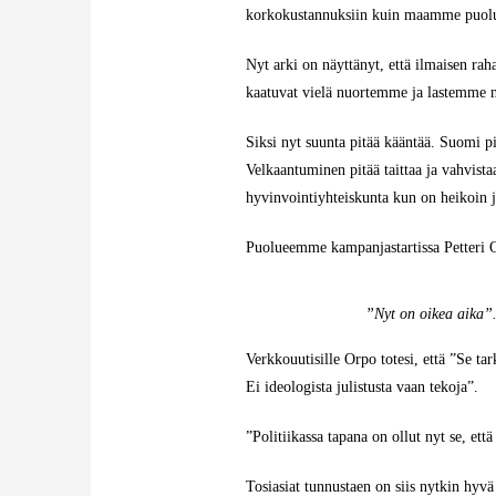
korkokustannuksiin kuin maamme puolu
Nyt arki on näyttänyt, että ilmaisen rah
kaatuvat vielä nuortemme ja lastemme n
Siksi nyt suunta pitää kääntää. Suomi pi
Velkaantuminen pitää taittaa ja vahvistaa
hyvinvointiyhteiskunta kun on heikoin ju
Puolueemme kampanjastartissa Petteri Or
”Nyt on oikea aika”
Verkkouutisille Orpo totesi, että ”Se ta
Ei ideologista julistusta vaan tekoja”.
”Politiikassa tapana on ollut nyt se, että
Tosiasiat tunnustaen on siis nytkin hyvä