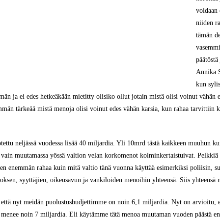
voidaan 
niiden r
tämän de
vasemmis
päätöstä
Annika S
kun syli
mmän ja ei edes hetkeäkään mietitty olisiko ollut jotain mistä olisi voinut vähän e
emmän tärkeää mistä menoja olisi voinut edes vähän karsia, kun rahaa tarvittiin 
otettu neljässä vuodessa lisää 40 miljardia. Yli 10mrd tästä kaikkeen muuhun k
es vain muutamassa yössä valtion velan korkomenot kolminkertaistuivat. Pelkkiä 
n enemmän rahaa kuin mitä valtio tänä vuonna käyttää esimerkiksi poliisin, suo
oksen, syyttäjien, oikeusavun ja vankiloiden menoihin yhteensä. Siis yhteensä 
, että nyt meidän puolustusbudjettimme on noin 6,1 miljardia. Nyt on arvioitu
n menee noin 7 miljardia. Eli käytämme tätä menoa muutaman vuoden päästä e