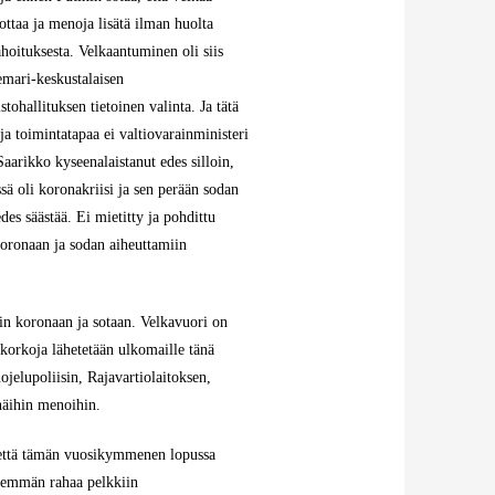
ottaa ja menoja lisätä ilman huolta
ahoituksesta. Velkaantuminen oli siis
mari-keskustalaisen
tohallituksen tietoinen valinta. Ja tätä
 ja toimintatapaa ei valtiovarainministeri
aarikko kyseenalaistanut edes silloin,
ssä oli koronakriisi ja sen perään sodan
des säästää. Ei mietitty ja pohdittu
koronaan ja sodan aiheuttamiin
uin koronaan ja sotaan. Velkavuori on
korkoja lähetetään ulkomaille tänä
jelupoliisin, Rajavartiolaitoksen,
näihin menoihin.
, että tämän vuosikymmenen lopussa
nemmän rahaa pelkkiin