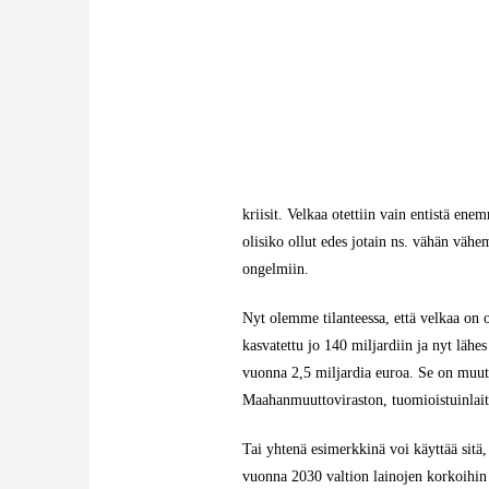
kriisit. Velkaa otettiin vain entistä ene
olisiko ollut edes jotain ns. vähän väh
ongelmiin.
Nyt olemme tilanteessa, että velkaa on 
kasvatettu jo 140 miljardiin ja nyt läh
vuonna 2,5 miljardia euroa. Se on muute
Maahanmuuttoviraston, tuomioistuinlait
Tai yhtenä esimerkkinä voi käyttää sitä
vuonna 2030 valtion lainojen korkoihi