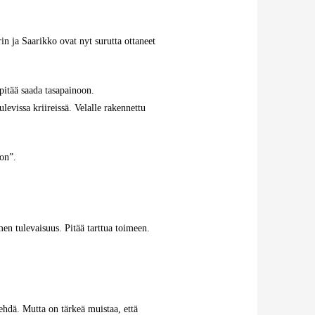
in ja Saarikko ovat nyt surutta ottaneet
 pitää saada tasapainoon.
levissa kriireissä. Velalle rakennettu
on”.
men tulevaisuus. Pitää tarttua toimeen.
tehdä. Mutta on tärkeä muistaa, että