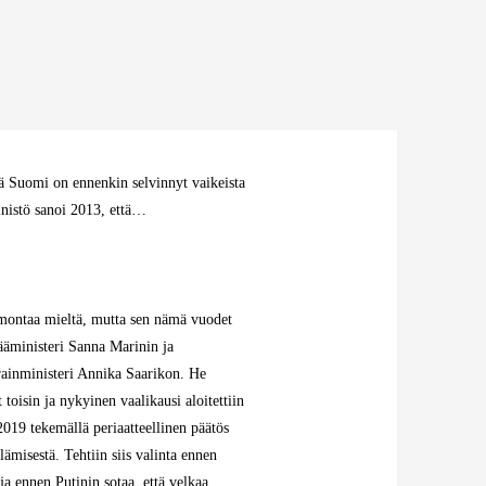
tä Suomi on ennenkin selvinnyt vaikeista
inistö sanoi 2013, että…
 montaa mieltä, mutta sen nämä vuodet
ääministeri Sanna Marinin ja
rainministeri Annika Saarikon. He
t toisin ja nykyinen vaalikausi aloitettiin
019 tekemällä periaatteellinen päätös
lämisestä. Tehtiin siis valinta ennen
ja ennen Putinin sotaa, että velkaa