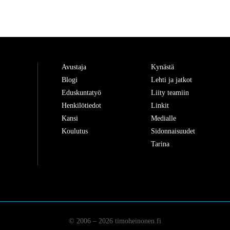
Avustaja
Kynästä
Blogi
Lehti ja jatkot
Eduskuntatyö
Liity teamiin
Henkilötiedot
Linkit
Kansi
Medialle
Koulutus
Sidonnaisuudet
Tarina
© 2006 – 2026 timoheinonen.fi