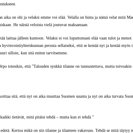
stukseen.
an aika on ohi ja velaksi emme voi elää. Velalla on hinta ja nämä velat mitä Mar
iskaan. He näistä veloista vielä joutuvat maksamaan.
tää laittaa jälleen kuntoon. Velaksi ei voi loputtomasti elää vaan tulot ja menot
 hyvinvointiyhteiskunnan perusta sellaiseksi, että se kestää nyt ja kestää myös tu
uri silloin, kun sitä eniten tarvitsemme.
po totesikin, että ”Talouden synkkä tilanne on tunnustettava, mutta toivoakin 
.
rkoittaa sitä, että nyt on aika muuttaa Suomen suunta ja nyt on aika turvata Suo
 kaikki tietävät, mitä pitäisi tehdä – mutta kun ei tehdä.”
 edetä. Kertoa mikä on siis tilanne ja tilanteen vakavuus. Tehdä se mitä täytyy 