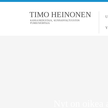
TIMO HEINONEN
U
KANSANEDUSTAJA, KUNNANVALTUUSTON
PUHEENJOHTAJA
Y
Nyt on oikea 