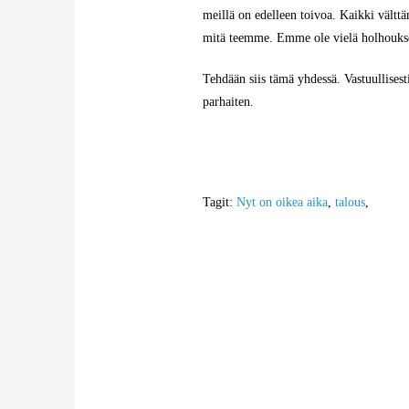
meillä on edelleen toivoa. Kaikki vält
mitä teemme. Emme ole vielä holhoukses
Tehdään siis tämä yhdessä. Vastuullisest
parhaiten.
Tagit:
Nyt on oikea aika
,
talous
,