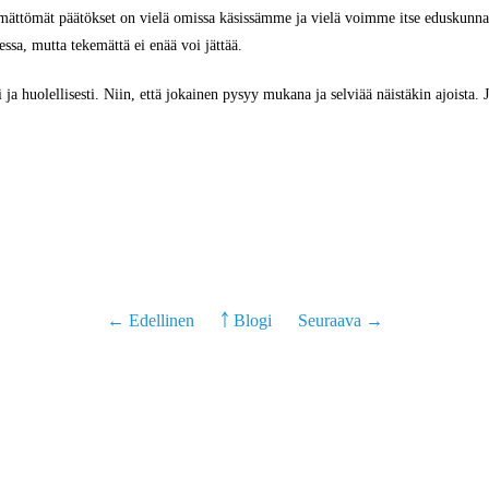
tämättömät päätökset on vielä omissa käsissämme ja vielä voimme itse eduskunna
sa, mutta tekemättä ei enää voi jättää.
i ja huolellisesti. Niin, että jokainen pysyy mukana ja selviää näistäkin ajoista
← Edellinen
￪ Blogi
Seuraava →