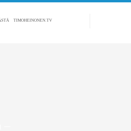
ÄSTÄ
TIMOHEINONEN.TV
a –