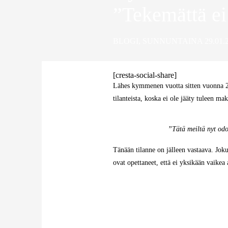
”Tekemättä ei 
BLOGI
,
SUNNUNTAINA 29.01.2
[cresta-social-share]
Lähes kymmenen vuotta sitten vuonna 201
tilanteista, koska ei ole jääty tuleen 
”Tätä meiltä nyt odo
Tänään tilanne on jälleen vastaava. Jo
ovat opettaneet, että ei yksikään vaikea 