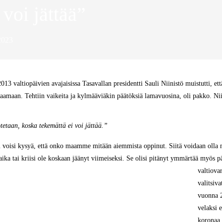
voi jättää”
023
3 valtiopäivien avajaisissa Tasavallan presidentti Sauli Niinistö muistutti, et
makaamaan. Tehtiin vaikeita ja kylmääviäkin päätöksiä lamavuosina, oli pakko. Ni
tetaan, koska tekemättä ei voi jättää.”
ku voisi kysyä, että onko maamme mitään aiemmista oppinut. Siitä voidaan olla
aika tai kriisi ole koskaan jäänyt viimeiseksi.
Se olisi pitänyt ymmärtää myös p
valtiova
valitsiva
vuonna 2
velaksi e
koronaa 