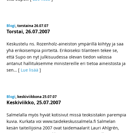
Blogi
, torstaina 26.07.07
Torstai, 26.07.2007
Keskustelu ns. Rozenholz-aineiston ympärillä kiihtyy ja saa
yhä erikoisempia piirteitä. Erikoiseksi tilanteen tekee se,
että Supo on nyt julkisuudessa olevan tiedon valossa
antanut hallituksemme ministereille eri tietoa aineistosta ja
sen
… [
Lue lisää
]
Blogi
, keskiviikkona 25.07.07
Keskiviikko, 25.07.2007
Salmelalla myös hyvät kotisivut missä teoksistakin parempia
kuvia. Kurkata voi www.taidekeskussalmela.fi Salmelan
kesän taiteilijoina 2007 ovat taidemaalarit Lauri Ahlgrén,