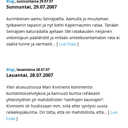
Blogi
, sunnuntaina 29.07.07
Sunnuntai, 29.07.2007
Aurinkoinen aamu Seinäjoella. Aamulla jo muutaman
työkaverin tapasin ja nyt kohti Kapernaumin rataa. Tänään
Seinäjoen katuradalla ajetaan SM-ratakauden neljänen
viikonlopun päälähdöt ja mitään anteeksiantamaton rata ei
sääliä tunne ja varmasti
… [
Lue lisää
]
Blogi
, lauantaina 28.07.07
Lauantai, 28.07.2007
Ylen alueuutisissa Mari Kiviniemi kommentoi
kuntaliitosselvityksiä ja kannusti kuntia rohkeasti
yhteistyöhön yli mahdollisten ”vanhojen kaunojen”.
Kiviniemi oli huolissaan mm. siitä ettei syntyisi uusia
reikäleipäkuntia. On totta, että on mahdollista, että
… [
Lue
lisää
]