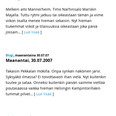
Melkein aito Mannerheim. Timo Närhinsalo Marskin
Majalla. Tuttu rytmi jatkuu tai oikeastaan tämän ja viime
viikon osalta menee hieman sekaisin. Nyt hieman
tiukemmat viikot ja tilaisuuksia oikeastaan joka päivä
jossain
… [
Lue lisää
]
Blogi
, maanantaina 30.07.07
Maanantai, 30.07.2007
Takaisin Pekkalan mökillä. Onpa synkän näköinen järvi.
Syksyäkö ilmassa? Ei toivottavasti ihan vielä. Nyt kuitenkin
tuulee ja sataa. Onneksi kuitenkin päivän saimme viettää
poutasäässä vaikka hieman Helsingin Kampintorillakin
tummat pilvet
… [
Lue lisää
]