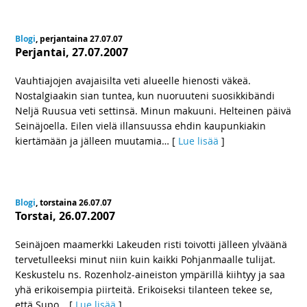
Blogi
, perjantaina 27.07.07
Perjantai, 27.07.2007
Vauhtiajojen avajaisilta veti alueelle hienosti väkeä.
Nostalgiaakin sian tuntea, kun nuoruuteni suosikkibändi
Neljä Ruusua veti settinsä. Minun makuuni. Helteinen päivä
Seinäjoella. Eilen vielä illansuussa ehdin kaupunkiakin
kiertämään ja jälleen muutamia
… [
Lue lisää
]
Blogi
, torstaina 26.07.07
Torstai, 26.07.2007
Seinäjoen maamerkki Lakeuden risti toivotti jälleen ylväänä
tervetulleeksi minut niin kuin kaikki Pohjanmaalle tulijat.
Keskustelu ns. Rozenholz-aineiston ympärillä kiihtyy ja saa
yhä erikoisempia piirteitä. Erikoiseksi tilanteen tekee se,
että Supo
… [
Lue lisää
]