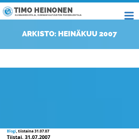
TIMO HEINONEN
KANSANEDUSTAJA, KUNNANVALTUUSTON PUHEENJOHTAJA
ARKISTO: HEINÄKUU 2007
Blogi
, tiistaina 31.07.07
Tiistai, 31.07.2007