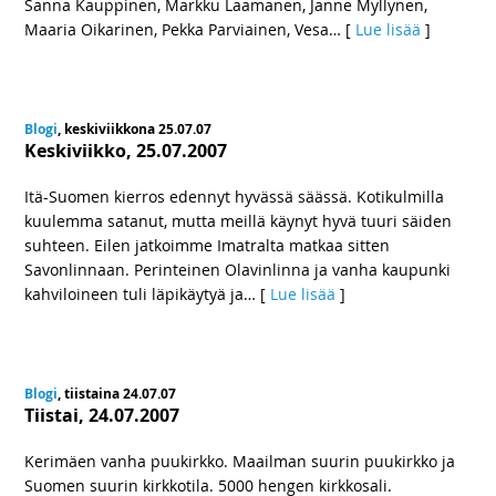
Sanna Kauppinen, Markku Laamanen, Janne Myllynen,
Maaria Oikarinen, Pekka Parviainen, Vesa
… [
Lue lisää
]
Blogi
, keskiviikkona 25.07.07
Keskiviikko, 25.07.2007
Itä-Suomen kierros edennyt hyvässä säässä. Kotikulmilla
kuulemma satanut, mutta meillä käynyt hyvä tuuri säiden
suhteen. Eilen jatkoimme Imatralta matkaa sitten
Savonlinnaan. Perinteinen Olavinlinna ja vanha kaupunki
kahviloineen tuli läpikäytyä ja
… [
Lue lisää
]
Blogi
, tiistaina 24.07.07
Tiistai, 24.07.2007
Kerimäen vanha puukirkko. Maailman suurin puukirkko ja
Suomen suurin kirkkotila. 5000 hengen kirkkosali.