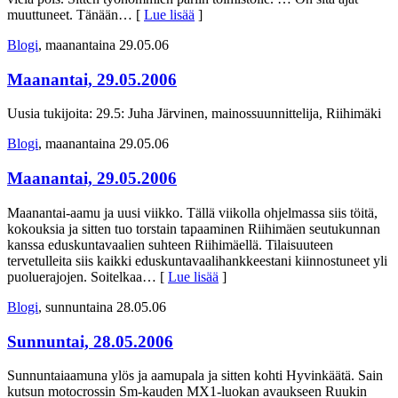
muuttuneet. Tänään
… [
Lue lisää
]
Blogi
, maanantaina 29.05.06
Maanantai, 29.05.2006
Uusia tukijoita: 29.5: Juha Järvinen, mainossuunnittelija, Riihimäki
Blogi
, maanantaina 29.05.06
Maanantai, 29.05.2006
Maanantai-aamu ja uusi viikko. Tällä viikolla ohjelmassa siis töitä,
kokouksia ja sitten tuo torstain tapaaminen Riihimäen seutukunnan
kanssa eduskuntavaalien suhteen Riihimäellä. Tilaisuuteen
tervetulleita siis kaikki eduskuntavaalihankkeestani kiinnostuneet yli
puoluerajojen. Soitelkaa
… [
Lue lisää
]
Blogi
, sunnuntaina 28.05.06
Sunnuntai, 28.05.2006
Sunnuntaiaamuna ylös ja aamupala ja sitten kohti Hyvinkäätä. Sain
kutsun motocrossin Sm-kauden MX1-luokan avaukseen Ruukin