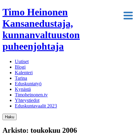
Timo Heinonen
Kansanedustaja,
kunnanvaltuuston
puheenjohtaja
Uutiset
Blogi
Kalenteri
Tarina
Eduskuntatyö
Kynästä
Timoheinonen.tv
Yhteystiedot
Eduskuntavaalit 2023
Haku
Arkisto: toukokuu 2006