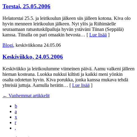
Torstai, 25.05.2006
Helatorstai 25.5. ja leirikoulun jälkeen siis jälleen kotona. Kiva olo
hyvin menneen leirikoulun jälkeen. Nyt ylös ja Riihimäelle
seuraamaan ratsastuskilpailuja hyvän ystäväni Tiinan (Seppälä)
kanssa. Tiinalla on pari omaakin hevosta
… [
Lue lisää
]
Blogi
, keskiviikkona 24.05.06
Keskiviikko, 24.05.2006
Keskiviikko ja leirikoulumme viimeinen päivä. Aamu valkeni jälleen
hieman kosteana. Luokka nukkui kiltisti ja kaikki meni yönkin
osalta odotetun hyvin. Kiva porukka, jonka kanssa mukava tehdä
yhteisiä juttuja. Aamulla herätin
… [
Lue lisää
]
←
Vanhemmat artikkelit
b
a
x
r
,