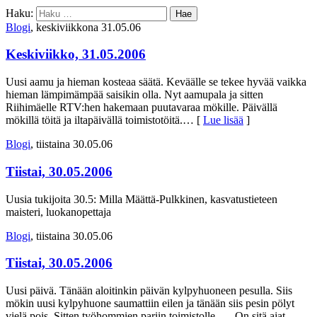
Haku:
Blogi
, keskiviikkona 31.05.06
Keskiviikko, 31.05.2006
Uusi aamu ja hieman kosteaa säätä. Keväälle se tekee hyvää vaikka
hieman lämpimämpää saisikin olla. Nyt aamupala ja sitten
Riihimäelle RTV:hen hakemaan puutavaraa mökille. Päivällä
mökillä töitä ja iltapäivällä toimistotöitä.
… [
Lue lisää
]
Blogi
, tiistaina 30.05.06
Tiistai, 30.05.2006
Uusia tukijoita 30.5: Milla Määttä-Pulkkinen, kasvatustieteen
maisteri, luokanopettaja
Blogi
, tiistaina 30.05.06
Tiistai, 30.05.2006
Uusi päivä. Tänään aloitinkin päivän kylpyhuoneen pesulla. Siis
mökin uusi kylpyhuone saumattiin eilen ja tänään siis pesin pölyt
vielä pois. Sitten työhommien pariin toimistolle. … On sitä ajat