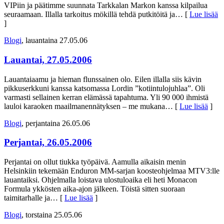
VIPiin ja päätimme suunnata Tarkkalan Markon kanssa kilpailua
seuraamaan. Illalla tarkoitus mökillä tehdä putkitöitä ja
… [
Lue lisää
]
Blogi
, lauantaina 27.05.06
Lauantai, 27.05.2006
Lauantaiaamu ja hieman flunssainen olo. Eilen illalla siis kävin
pikkuserkkuni kanssa katsomassa Lordin ”kotiintulojuhlaa”. Oli
varmasti sellainen kerran elämässä tapahtuma. Yli 90 000 ihmistä
lauloi karaoken maailmanennätyksen – me mukana
… [
Lue lisää
]
Blogi
, perjantaina 26.05.06
Perjantai, 26.05.2006
Perjantai on ollut tiukka työpäivä. Aamulla aikaisin menin
Helsinkiin tekemään Enduron MM-sarjan koosteohjelmaa MTV3:lle
lauantaiksi. Ohjelmalla loistava ulostuloaika eli heti Monacon
Formula ykkösten aika-ajon jälkeen. Töistä sitten suoraan
taimitarhalle ja
… [
Lue lisää
]
Blogi
, torstaina 25.05.06