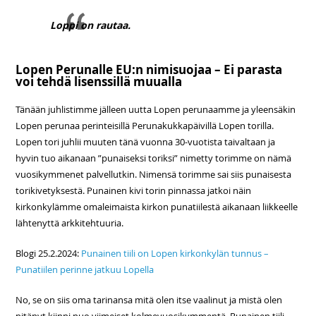
Loppi on rautaa.
Lopen Perunalle EU:n nimisuojaa – Ei parasta
voi tehdä lisenssillä muualla
Tänään juhlistimme jälleen uutta Lopen perunaamme ja yleensäkin
Lopen perunaa perinteisillä Perunakukkapäivillä Lopen torilla.
Lopen tori juhlii muuten tänä vuonna 30-vuotista taivaltaan ja
hyvin tuo aikanaan ”punaiseksi toriksi” nimetty torimme on nämä
vuosikymmenet palvellutkin. Nimensä torimme sai siis punaisesta
torikivetyksestä. Punainen kivi torin pinnassa jatkoi näin
kirkonkylämme omaleimaista kirkon punatiilestä aikanaan liikkeelle
lähtenyttä arkkitehtuuria.
Blogi 25.2.2024:
Punainen tiili on Lopen kirkonkylän tunnus –
Punatiilen perinne jatkuu Lopella
No, se on siis oma tarinansa mitä olen itse vaalinut ja mistä olen