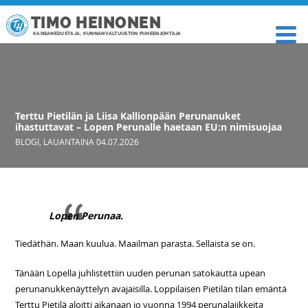
TIMO HEINONEN
KANSANEDUSTAJA, KUNNANVALTUUSTON PUHEENJOHTAJA
Terttu Pietilän ja Liisa Kallionpään Perunanuket
ihastuttavat – Lopen Perunalle haetaan EU:n nimisuojaa
BLOGI
,
LAUANTAINA 04.07.2026
Lopen Perunaa.
Tiedäthän. Maan kuulua. Maailman parasta. Sellaista se on.
Tänään Lopella juhlistettiin uuden perunan satokautta upean
perunanukkenäyttelyn avajaisilla. Loppilaisen Pietilän tilan emäntä
Terttu Pietilä aloitti aikanaan jo vuonna 1994 perunalajikkeita