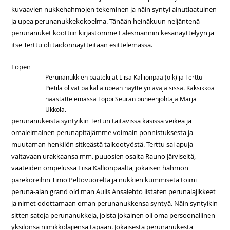
kuvaavien nukkehahmojen tekeminen ja näin syntyi ainutlaatuinen
ja upea perunanukkekokoelma. Tänään heinäkuun neljäntenä
perunanuket koottiin kirjastomme Falesmanniin kesänäyttelyyn ja
itse Terttu oli taidonnäytteitään esittelemässä.
Lopen
Perunanukkien päätekijät Liisa Kallionpää (oik) ja Terttu
Pietilä olivat paikalla upean näyttelyn avajaisissa. Kaksikkoa
haastattelemassa Loppi Seuran puheenjohtaja Marja
Ukkola.
perunanukeista syntyikin Tertun taitavissa käsissä veikeä ja
omaleimainen perunapitäjämme voimain ponnistuksesta ja
muutaman henkilön sitkeästä talkootyöstä. Terttu sai apuja
valtavaan urakkaansa mm. puuosien osalta Rauno Järviseltä,
vaateiden ompelussa Liisa Kallionpäältä, jokaisen hahmon
pärekoreihin Timo Peltovuorelta ja nukkien kummisetä toimi
peruna-alan grand old man Aulis Ansalehto listaten perunalajikkeet
ja nimet odottamaan oman perunanukkensa syntyä. Näin syntyikin
sitten satoja perunanukkeja, joista jokainen oli oma persoonallinen
yksilönsä nimikkolajiensa tapaan. Jokaisesta perunanukesta