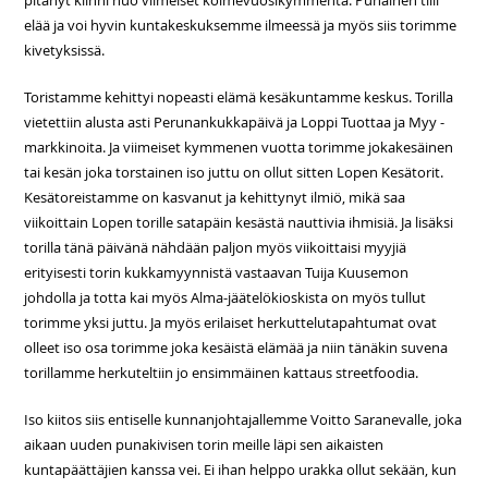
pitänyt kiinni nuo viimeiset kolmevuosikymmentä. Punainen tiili
elää ja voi hyvin kuntakeskuksemme ilmeessä ja myös siis torimme
kivetyksissä.
Toristamme kehittyi nopeasti elämä kesäkuntamme keskus. Torilla
vietettiin alusta asti Perunankukkapäivä ja Loppi Tuottaa ja Myy -
markkinoita. Ja viimeiset kymmenen vuotta torimme jokakesäinen
tai kesän joka torstainen iso juttu on ollut sitten Lopen Kesätorit.
Kesätoreistamme on kasvanut ja kehittynyt ilmiö, mikä saa
viikoittain Lopen torille satapäin kesästä nauttivia ihmisiä. Ja lisäksi
torilla tänä päivänä nähdään paljon myös viikoittaisi myyjiä
erityisesti torin kukkamyynnistä vastaavan Tuija Kuusemon
johdolla ja totta kai myös Alma-jäätelökioskista on myös tullut
torimme yksi juttu. Ja myös erilaiset herkuttelutapahtumat ovat
olleet iso osa torimme joka kesäistä elämää ja niin tänäkin suvena
torillamme herkuteltiin jo ensimmäinen kattaus streetfoodia.
Iso kiitos siis entiselle kunnanjohtajallemme Voitto Saranevalle, joka
aikaan uuden punakivisen torin meille läpi sen aikaisten
kuntapäättäjien kanssa vei. Ei ihan helppo urakka ollut sekään, kun