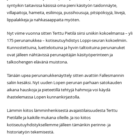
syntyikin taitavissa käsissä oma pieni käsityön taidonnäyte,
villapaitoja, hameita, esiliinoja, pussihousuja, pitsipöksyjä, liivejä,
lippalakkeja ja nahkasaappaita myöten.
Nyt viime vuonna sitten Terttu Pietilä siirsi uniikin kokoelmansa – yli
175 perunanukkea – kotiseutuyhdistys Loppi-seuran kokoelmiin.
Kunnostettuina, luetteloituina ja hyvin taltioituina perunanuket
ovat jälleen nähtävissä perunapitäjän käsityöperinteen ja
talkoohengen elävänä muistona.
Tänään upea perunanukkenäyttely sitten avattiin Fallesmannin
saliin kesäksi. Nyt uuden Lopen perunan parhaan satokauden
aikana hauskoja ja pieteetillä tehtyjä hahmoja voi käydä
ihastelemassa Lopen kunnankirjastolla.
Lämmin kiitos lämminhenkisestä avajaistilaisuudesta Terttu
Pietilälle ja kaikille mukana olleille. Ja iso kiitos
kotiseutuyhdistyksellemme jälleen tämänkin perinne- ja
historiatyön tekemisestä.