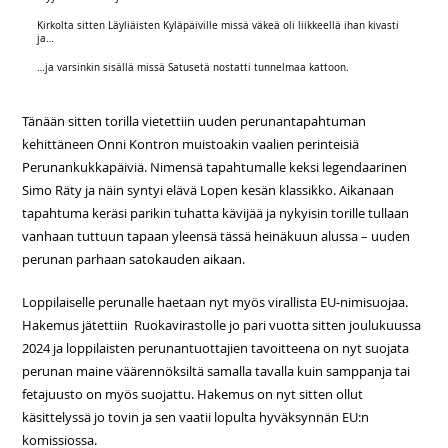
Kirkolta sitten Läyliäisten Kyläpäiville missä väkeä oli liikkeellä ihan kivasti
ja…
…ja varsinkin sisällä missä Satusetä nostatti tunnelmaa kattoon.
Tänään sitten torilla vietettiin uuden perunantapahtuman
kehittäneen Onni Kontron muistoakin vaalien perinteisiä
Perunankukkapäiviä. Nimensä tapahtumalle keksi legendaarinen
Simo Räty ja näin syntyi elävä Lopen kesän klassikko. Aikanaan
tapahtuma keräsi parikin tuhatta kävijää ja nykyisin torille tullaan
vanhaan tuttuun tapaan yleensä tässä heinäkuun alussa – uuden
perunan parhaan satokauden aikaan.
Loppilaiselle perunalle haetaan nyt myös virallista EU-nimisuojaa.
Hakemus jätettiin Ruokavirastolle jo pari vuotta sitten joulukuussa
2024 ja loppilaisten perunantuottajien tavoitteena on nyt suojata
perunan maine väärennöksiltä samalla tavalla kuin samppanja tai
fetajuusto on myös suojattu. Hakemus on nyt sitten ollut
käsittelyssä jo tovin ja sen vaatii lopulta hyväksynnän EU:n
komissiossa.