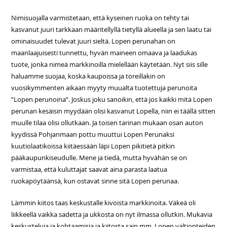
Nimisuojalla varmistetaan, että kyseinen ruoka on tehty tai
kasvanut juuri tarkkaan määritellyllä tietyllä alueella ja sen laatu tai
ominaisuudet tulevat juuri sieltä. Lopen perunahan on
maanlaajuisesti tunnettu, hyvän maineen omaava ja laadukas
tuote, jonka nimeä markkinoilla mielellään käytetään. Nyt siis sille
haluamme suojaa, koska kaupoissa ja toreillakin on
vuosikymmenten aikaan myyty muualta tuotettuja perunoita
”Lopen perunoina”. Joskus joku sanoikin, että jos kaikki mitä Lopen
perunan kesäisin myydään olisi kasvanut Lopella, niin ei täällä sitten
muulle tilaa olisi ollutkaan. Ja toisen tarinan mukaan osan auton
kyydissä Pohjanmaan pottu muuttui Lopen Perunaksi
kuutiolaatikoissa kiitäessään läpi Lopen pikitietä pitkin
pääkaupunkiseudulle. Mene ja tiedä, mutta hyvähän se on
varmistaa, että kuluttajat saavat aina parasta laatua
ruokapöytäänsä, kun ostavat sinne sitä Lopen perunaa.
Lämmin kiitos taas keskustalle kivoista markkinoita. Väkeä oli
liikkeellä vaikka sadetta ja ukkosta on nyt ilmassa ollutkin. Mukavia
keskusteluja ja kohtaamisia ja kiitosta sain mm. Lopen valtionteiden