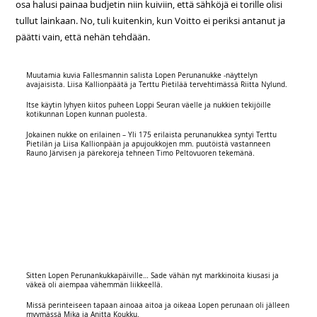
osa halusi painaa budjetin niin kuiviin, että sähköjä ei torille olisi
tullut lainkaan. No, tuli kuitenkin, kun Voitto ei periksi antanut ja
päätti vain, että nehän tehdään.
Muutamia kuvia Fallesmannin salista Lopen Perunanukke -näyttelyn
avajaisista. Liisa Kallionpäätä ja Terttu Pietilää tervehtimässä Riitta Nylund.
Itse käytin lyhyen kiitos puheen Loppi Seuran väelle ja nukkien tekijöille
kotikunnan Lopen kunnan puolesta.
Jokainen nukke on erilainen – Yli 175 erilaista perunanukkea syntyi Terttu
Pietilän ja Liisa Kallionpään ja apujoukkojen mm. puutöistä vastanneen
Rauno Järvisen ja pärekoreja tehneen Timo Peltovuoren tekemänä.
Sitten Lopen Perunankukkapäiville… Sade vähän nyt markkinoita kiusasi ja
väkeä oli aiempaa vähemmän liikkeellä.
Missä perinteiseen tapaan ainoaa aitoa ja oikeaa Lopen perunaan oli jälleen
myymässä Mika ja Anitta Koukku.