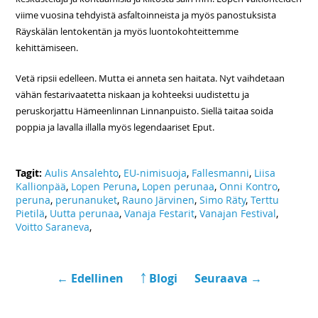
viime vuosina tehdyistä asfaltoinneista ja myös panostuksista
Räyskälän lentokentän ja myös luontokohteittemme
kehittämiseen.
Vetä ripsii edelleen. Mutta ei anneta sen haitata. Nyt vaihdetaan
vähän festarivaatetta niskaan ja kohteeksi uudistettu ja
peruskorjattu Hämeenlinnan Linnanpuisto. Siellä taitaa soida
poppia ja lavalla illalla myös legendaariset Eput.
Tagit:
Aulis Ansalehto
,
EU-nimisuoja
,
Fallesmanni
,
Liisa
Kallionpää
,
Lopen Peruna
,
Lopen perunaa
,
Onni Kontro
,
peruna
,
perunanuket
,
Rauno Järvinen
,
Simo Räty
,
Terttu
Pietilä
,
Uutta perunaa
,
Vanaja Festarit
,
Vanajan Festival
,
Voitto Saraneva
,
← Edellinen
￪ Blogi
Seuraava →