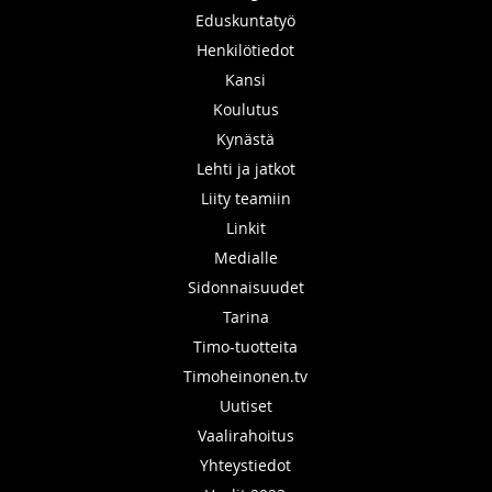
Eduskuntatyö
Henkilötiedot
Kansi
Koulutus
Kynästä
Lehti ja jatkot
Liity teamiin
Linkit
Medialle
Sidonnaisuudet
Tarina
Timo-tuotteita
Timoheinonen.tv
Uutiset
Vaalirahoitus
Yhteystiedot