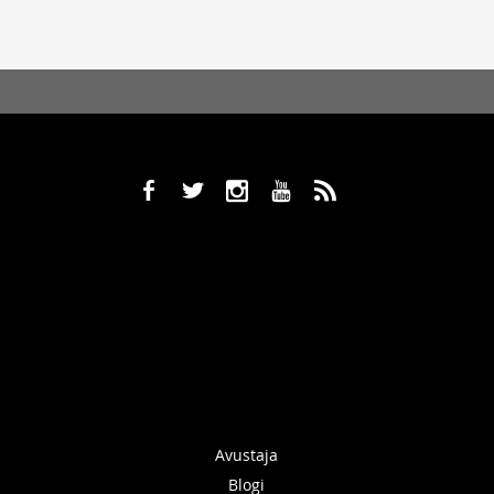
b
a
x
r
,
Avustaja
Blogi