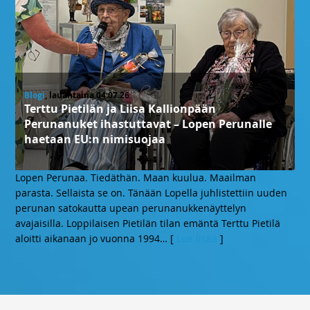
Blogi
, lauantaina 04.07.26
Terttu Pietilän ja Liisa Kallionpään
Perunanuket ihastuttavat – Lopen Perunalle
haetaan EU:n nimisuojaa
Lopen Perunaa. Tiedäthän. Maan kuulua. Maailman
parasta. Sellaista se on. Tänään Lopella juhlistettiin uuden
perunan satokautta upean perunanukkenäyttelyn
avajaisilla. Loppilaisen Pietilän tilan emäntä Terttu Pietilä
aloitti aikanaan jo vuonna 1994
… [
Lue lisää
]