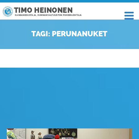
TIMO HEINONEN
KANSANEDUSTAJA, KUNNANVALTUUSTON PUHEENJOHTAJA
TAGI: PERUNANUKET