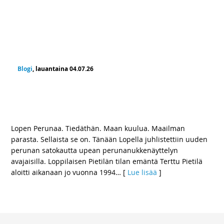
Blogi
, lauantaina 04.07.26
Terttu Pietilän ja Liisa Kallionpään
Perunanuket ihastuttavat – Lopen Perunalle
haetaan EU:n nimisuojaa
Lopen Perunaa. Tiedäthän. Maan kuulua. Maailman
parasta. Sellaista se on. Tänään Lopella juhlistettiin uuden
perunan satokautta upean perunanukkenäyttelyn
avajaisilla. Loppilaisen Pietilän tilan emäntä Terttu Pietilä
aloitti aikanaan jo vuonna 1994
… [
Lue lisää
]