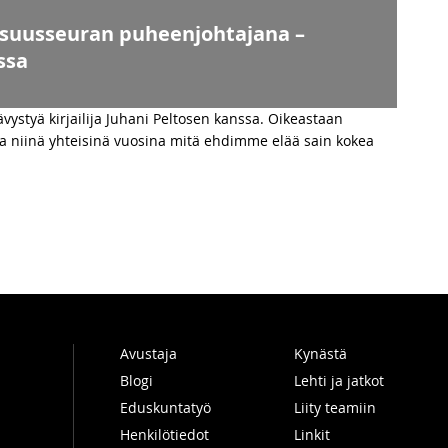
llisuusseuran puheenjohtajana –
ssa
vystyä kirjailija Juhani Peltosen kanssa. Oikeastaan
 ja niinä yhteisinä vuosina mitä ehdimme elää sain kokea
Avustaja
Kynästä
Blogi
Lehti ja jatkot
Eduskuntatyö
Liity teamiin
Henkilötiedot
Linkit