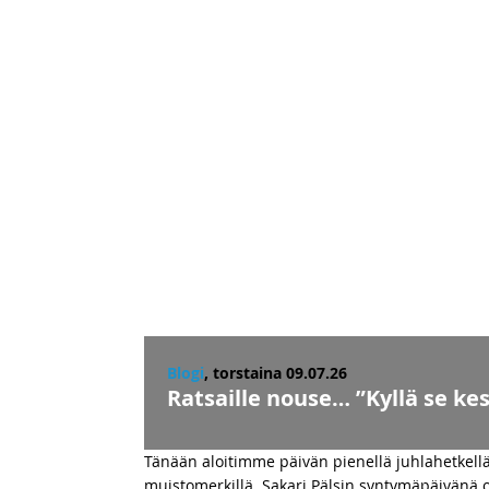
Blogi
, torstaina 09.07.26
Ratsaille nouse… ”Kyllä se kes
Tänään aloitimme päivän pienellä juhlahetkellä k
muistomerkillä. Sakari Pälsin syntymäpäivänä o