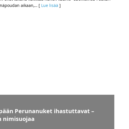
inäpoudan aikaan,
… [
Lue lisää
]
ionpään Perunanuket ihastuttavat –
n nimisuojaa