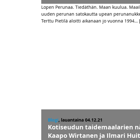
Lopen Perunaa. Tiedäthän. Maan kuulua. Maailma
uuden perunan satokautta upean perunanukkenäy
Terttu Pietilä aloitti aikanaan jo vuonna 1994
… 
Blogi
, lauantaina 04.12.21
Kotiseudun taidemaalarien nä
Kaapo Wirtanen ja Ilmari Huit