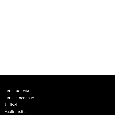
Timo-tuotteita
Timoheinonen.tv
Uutiset
Vaalirahoitus