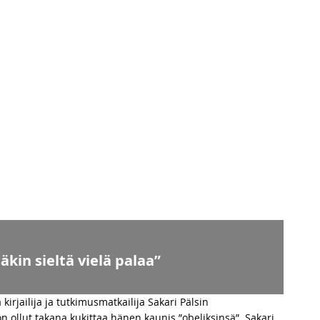
äkin sieltä vielä palaa”
irjailija ja tutkimusmatkailija Sakari Pälsin
n ollut takana kukittaa hänen kaunis ”obeliksinsä”. Sakari