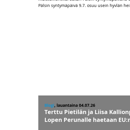
Pälsin syntymäpäivä 9.7. osuu usein hyvlän he
Blogi
, lauantaina 04.07.26
Terttu Pietilän ja Liisa Kall
Lopen Perunalle haetaan EU: