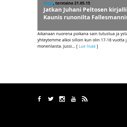
Blogi
, torstaina 21.05.15
Jatkan Juhani Peltosen kirja
Kaunis runonilta Fallesmanni
Aikanaan nuorena poikana sain tutustua ja ystä
yhteytemme alkoi silloin kun olin 17-18 vuotta
monenlaista. Jussi
… [
Lue lisää
]
b
a
x
r
,