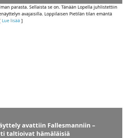
n parasta. Sellaista se on. Tänään Lopella juhlistettiin
ttelyn avajaisilla. Loppilaisen Pietilän tilan emäntä
[
Lue lisää
]
yttely avattiin Fallesmanniin –
ti taltioivat hämäläisiä