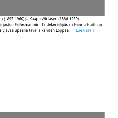
in (1897-1960) ja Kaapo Wirtasen (1886-1959)
irjaston Fallesmanniin. Taidekeräilijöiden Hannu Huitin ja
ely avaa upealla tavalla kahden Loppea,
… [
Lue lisää
]