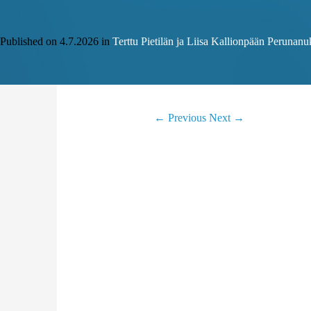
Published on
4.7.2026
in
Terttu Pietilän ja Liisa Kallionpään Perunan
←
Previous
Next
→