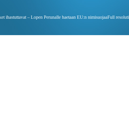
uket ihastuttavat – Lopen Perunalle haetaan EU:n nimisuojaa
Full resolu