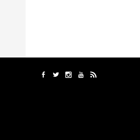
b
a
x
r
,