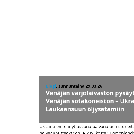
Blogi
, sunnuntaina 29.03.26
Venäjän varjolaivaston pysäy
Venäjän sotakoneiston – Ukrai
Laukaansuun öljysatamiin
Ukraina on tehnyt useana päivänä onnistuneita
halvaannuttaakseen. Alkuviikosta Suomenlahdell