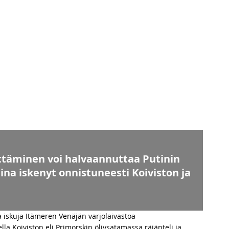
ttäminen voi halvaannuttaa Putinin
na iskenyt onnistuneesti Koiviston ja
 iskuja Itämeren Venäjän varjolaivastoa
a Koiviston eli Primorskin öljysatamassa räjänteli ja