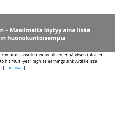
n – Maailmalta löytyy aina lisää
vain huonokuntoisempia
in romutus saavutti monivuotisen ennätyksen tuloksen
o hit multi-year high as earnings sink Artikkelissa
… [
Lue lisää
]