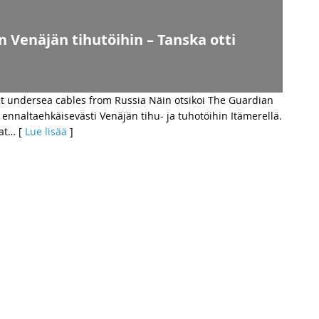
 Venäjän tihutöihin – Tanska otti
ect undersea cables from Russia Näin otsikoi The Guardian
ennaltaehkäisevästi Venäjän tihu- ja tuhotöihin Itämerellä.
at
… [
Lue lisää
]