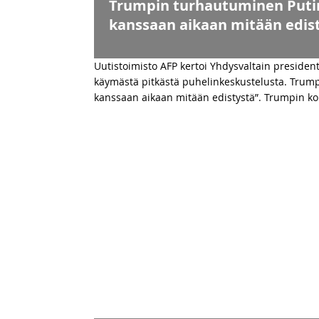
Trumpin turhautuminen Putini
kanssaan aikaan mitään edis
Uutistoimisto AFP kertoi Yhdysvaltain president
käymästä pitkästä puhelinkeskustelusta. Trump
kanssaan aikaan mitään edistystä”. Trumpin k