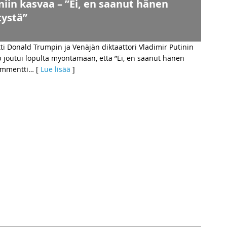
in kasvaa – ”Ei, en saanut hänen
tystä”
ti Donald Trumpin ja Venäjän diktaattori Vladimir Putinin
 joutui lopulta myöntämään, että ”Ei, en saanut hänen
ommentti
… [
Lue lisää
]