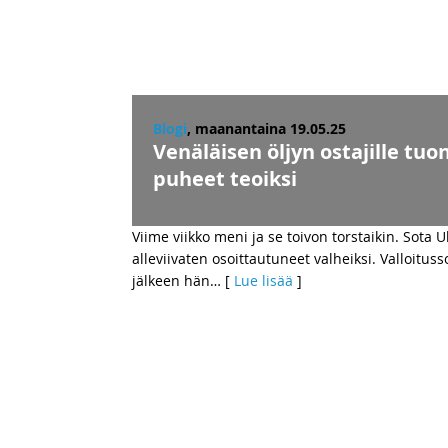
Blogi
, maanantaina 19.05.25
Venäläisen öljyn ostajille tuo
puheet teoiksi
Viime viikko meni ja se toivon torstaikin. Sota 
alleviivaten osoittautuneet valheiksi. Valloitus
jälkeen hän
… [
Lue lisää
]