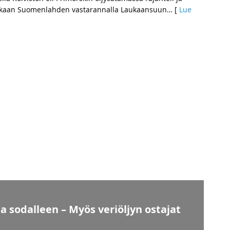
on aikaan Suomenlahden vastarannalla Laukaansuun
… [
Lue
aa sodalleen – Myös veriöljyn ostajat