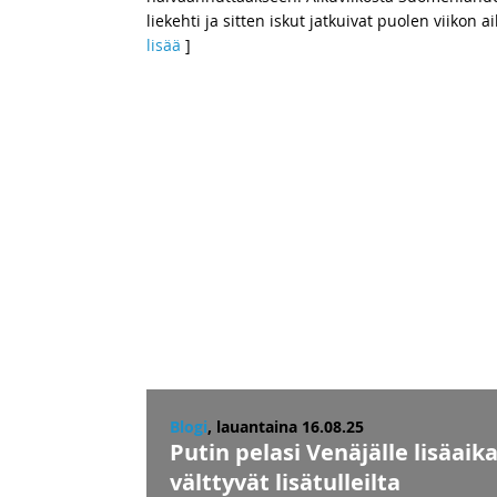
liekehti ja sitten iskut jatkuivat puolen viik
lisää
]
Blogi
, lauantaina 16.08.25
Putin pelasi Venäjälle lisäaik
välttyvät lisätulleilta