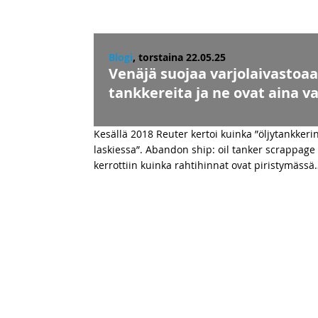
Blogi
, torstaina 22.05.25
Venäjä suojaa varjolaivastoaa
tankkereita ja ne ovat aina 
Kesällä 2018 Reuter kertoi kuinka ”öljytankker
laskiessa”. Abandon ship: oil tanker scrappage t
kerrottiin kuinka rahtihinnat ovat piristymässä