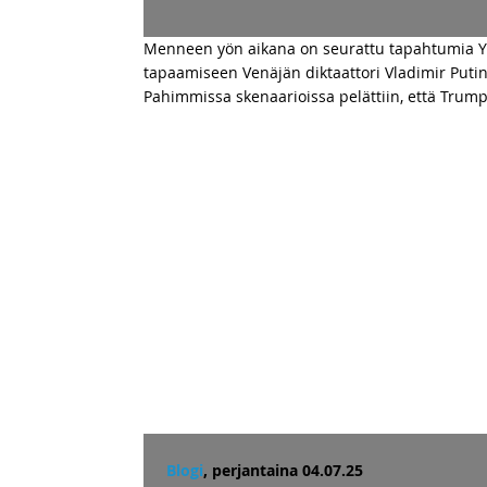
Menneen yön aikana on seurattu tapahtumia Yh
tapaamiseen Venäjän diktaattori Vladimir Putin
Pahimmissa skenaarioissa pelättiin, että Trump
Blogi
, perjantaina 04.07.25