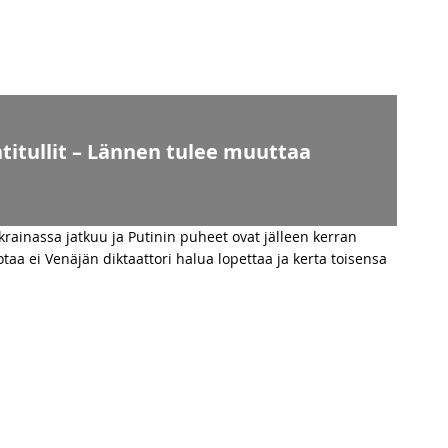
ntitullit – Lännen tulee muuttaa
Ukrainassa jatkuu ja Putinin puheet ovat jälleen kerran
sotaa ei Venäjän diktaattori halua lopettaa ja kerta toisensa