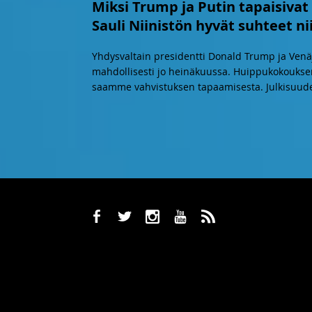
Miksi Trump ja Putin tapaisivat
Sauli Niinistön hyvät suhteet n
Yhdysvaltain presidentti Donald Trump ja Venäj
mahdollisesti jo heinäkuussa. Huippukokouksen 
saamme vahvistuksen tapaamisesta. Julkisuude
b
a
x
r
,