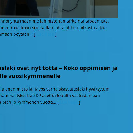
sännöi yhtä maamme lähihistorian tärkeintä tapaamista.
hden maailman suurvallan johtajat kun pitkästä aikaa
 samaan pöytään
… [
Lue lisää
]
slaki ovat nyt totta – Koko oppimisen ja
tälle vuosikymmenelle
la enemmistöllä. Myös varhaiskasvatuslaki hyväksyttiin
ten hämmästykseksi SDP asettui lopulta vastustamaan
ttu pian jo kymmenen vuotta
… [
Lue lisää
]