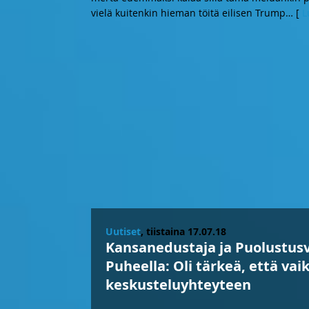
vielä kuitenkin hieman töitä eilisen Trump
… [
L
Uutiset
, tiistaina 17.07.18
Kansanedustaja ja Puolustus
Puheella: Oli tärkeä, että vai
keskusteluyhteyteen