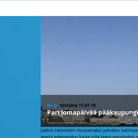
Blogi
, tiistaina 17.07.18
Pari lomapäivää pääkaupungis
Jäätiin Helsinkiin muutamaksi päiväksi kotima
merta edemmäksi kalaa sillä tämä meidänkin p