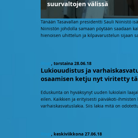
suurvaltojen välissä
Tänään Tasavallan presidentti Sauli Niinistö i
Niinistön johdolla samaan pöytään saadaan ka
hienoisen uhittelun ja kilpavarustelun sijaan
Blogi
, torstaina 28.06.18
Lukiouudistus ja varhaiskasvatu
osaamisen ketju nyt viritetty 
Eduskunta on hyväksynyt uuden lukiolain laajal
eilen. Kaikkien ja erityisesti päiväkoti-ihmis
varhaiskasvatuslakia. Siis lakia mitä on odote
Blogi
, keskiviikkona 27.06.18