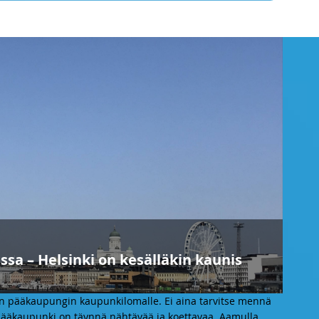
sa – Helsinki on kesälläkin kaunis
an pääkaupungin kaupunkilomalle. Ei aina tarvitse mennä
ääkaupunki on täynnä nähtävää ja koettavaa. Aamulla