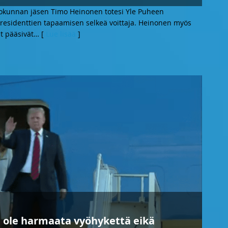
okunnan jäsen Timo Heinonen totesi Yle Puheen
 presidenttien tapaamisen selkeä voittaja. Heinonen myös
at pääsivät
… [
Lue lisää
]
 ole harmaata vyöhykettä eikä