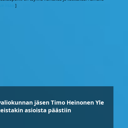
ue lisää
]
valiokunnan jäsen Timo Heinonen Yle
keistakin asioista päästiin