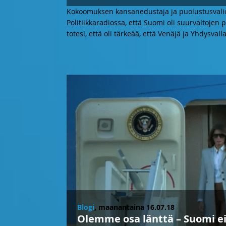
Kokoomuksen kansanedustaja ja puolustusvali
Politiikkaradiossa, että Suomi oli suurvaltojen
totesi, että oli tärkeää, että Venäjä ja Yhdysvall
Blogi
, maanantaina 16.07.18
Olemme osa länttä – Suomi ei