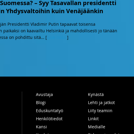
 Suomessa? – Syy Tasavallan presidentti
iin Yhdysvaltoihin kuin Venäjäänkin
än Presidentti Vladimir Putin tapaavat toisensa
paikaksi on kaavailtu Helsinkiä ja mahdollisesti jo tänään
ssa on pohdittu sitä
… [
Lue lisää
]
Avustaja
Kynästä
Blogi
Lehti ja jatkot
Eduskuntatyö
Liity teamiin
Henkilötiedot
Linkit
Kansi
Medialle