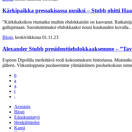
Kärkipaikka pressakisassa uusiksi – Stubb ohitti Haa
”Kärkikaksikon etumatka muihin ehdokkaisiin on kasvanut. Ratkaisijan 
gallupistaan. Suosituimmaksi ehdokkaaksi nousi kuukauden kovalla
…
Blogi
, keskiviikkona 01.11.23
Alexander Stubb presidenttiehdokkaaksemme – ”Tavoi
Espoon Dipolilla merkittävä rooli kokoomuksen historiassa. Muistatko ta
jälleen. Viikonloppuna puolueemme ylimääräinen puoluekokous nime
b
a
x
r
,
Avustaja
Blogi
Eduskuntatyö
Henkilötiedot
Kansi