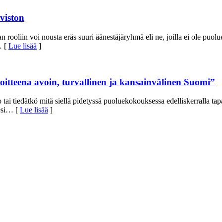
viston
rooliin voi nousta eräs suuri äänestäjäryhmä eli ne, joilla ei ole puol
 [
Lue lisää
]
tteena avoin, turvallinen ja kansainvälinen Suomi”
i tiedätkö mitä siellä pidetyssä puoluekokouksessa edelliskerralla tapaht
si
… [
Lue lisää
]