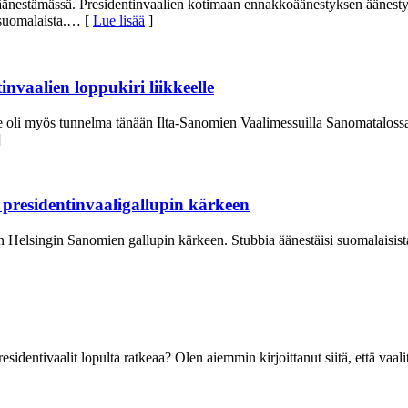
änestämässä. Presidentinvaalien kotimaan ennakkoäänestyksen äänestysa
suomalaista.
… [
Lue lisää
]
nvaalien loppukiri liikkeelle
se oli myös tunnelma tänään Ilta-Sanomien Vaalimessuilla Sanomataloss
]
presidentinvaaligallupin kärkeen
elsingin Sanomien gallupin kärkeen. Stubbia äänestäisi suomalaisista ny
dentivaalit lopulta ratkeaa? Olen aiemmin kirjoittanut siitä, että vaal