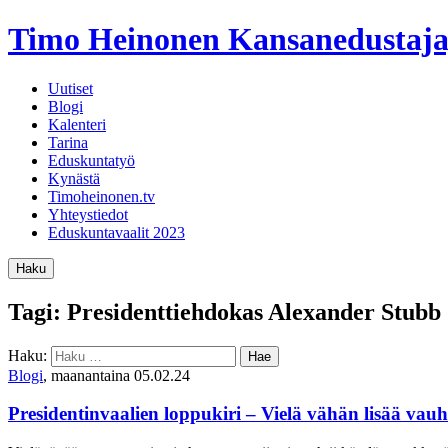
Timo Heinonen
Kansanedustaja
Uutiset
Blogi
Kalenteri
Tarina
Eduskuntatyö
Kynästä
Timoheinonen.tv
Yhteystiedot
Eduskuntavaalit 2023
Haku
Tagi: Presidenttiehdokas Alexander Stubb
Haku:
Blogi
, maanantaina 05.02.24
Presidentinvaalien loppukiri – Vielä vähän lisää vauht