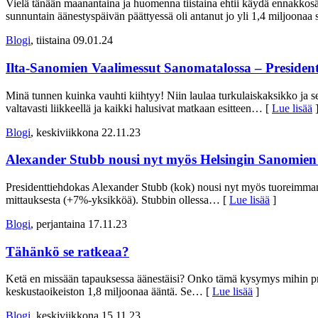
Vielä tänään maanantaina ja huomenna tiistaina ehtii käydä ennakkosä
sunnuntain äänestyspäivän päättyessä oli antanut jo yli 1,4 miljoonaa 
Blogi
, tiistaina 09.01.24
Ilta-Sanomien Vaalimessut Sanomatalossa – Presidenti
Minä tunnen kuinka vauhti kiihtyy! Niin laulaa turkulaiskaksikko ja 
valtavasti liikkeellä ja kaikki halusivat matkaan esitteen
… [
Lue lisää
Blogi
, keskiviikkona 22.11.23
Alexander Stubb nousi nyt myös Helsingin Sanomien 
Presidenttiehdokas Alexander Stubb (kok) nousi nyt myös tuoreimman H
mittauksesta (+7%-yksikköä). Stubbin ollessa
… [
Lue lisää
]
Blogi
, perjantaina 17.11.23
Tähänkö se ratkeaa?
Ketä en missään tapauksessa äänestäisi? Onko tämä kysymys mihin presi
keskustaoikeiston 1,8 miljoonaa ääntä. Se
… [
Lue lisää
]
Blogi
, keskiviikkona 15.11.23