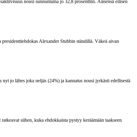
ktiivisuus nousi sunnuntaina jo 32,8 prosenttiin. Äänensä eilisen
a presidenttiehdokas Alexander Stubbin ständillä. Väkeä aivan
t jo lähes joka neljäs (24%) ja kannatus nousi jyrkästi edellisestä
it ratkeavat siihen, kuka ehdokkaista pystyy keräämään taakseen