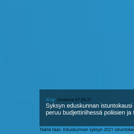
Blogi
, tiistaina 07.09.21
Syksyn eduskunnan istuntokausi kä
peruu budjettiriihessä poliisien j
Täällä taas. Eduskunnan syksyn 2021 istuntok