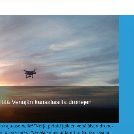
ltää Venäjän kansalaisilta dronejen
 raja-asemalla” ”Norja pidätti jälleen venäläisen drone-
inni drone-mies” ”Venäläismies pidätettiin Norjan rajalla –