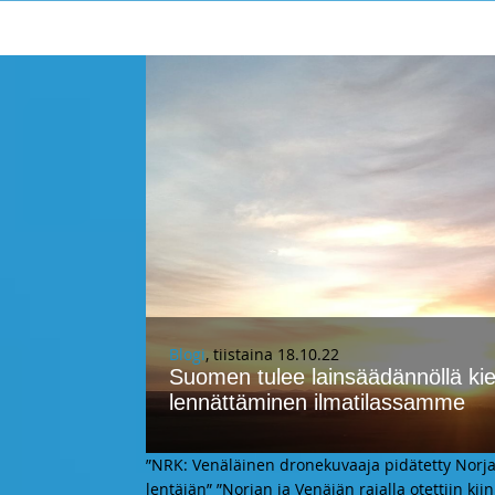
Blogi
, tiistaina 18.10.22
Suomen tulee lainsäädännöllä kie
lennättäminen ilmatilassamme
”NRK: Venäläinen dronekuvaaja pidätetty Norjan
lentäjän” ”Norjan ja Venäjän rajalla otettiin ki