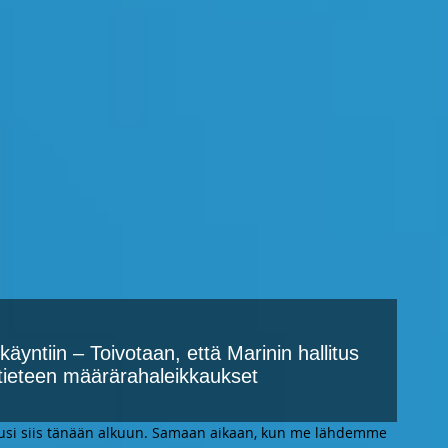
yntiin – Toivotaan, että Marinin hallitus
a tieteen määrärahaleikkaukset
ausi siis tänään alkuun. Samaan aikaan, kun me lähdemme