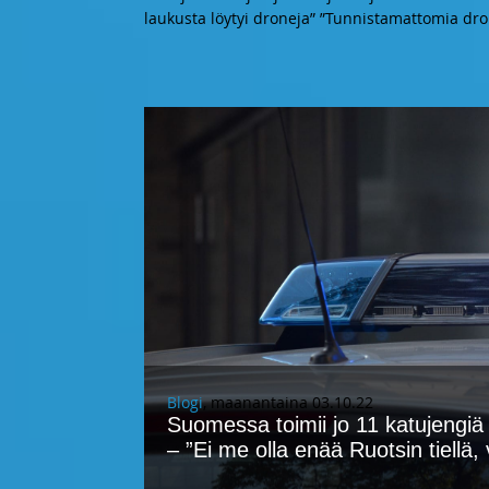
laukusta löytyi droneja” ”Tunnistamattomia dro
Blogi
, maanantaina 03.10.22
Suomessa toimii jo 11 katujengiä 
– ”Ei me olla enää Ruotsin tiellä, 