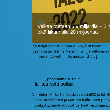
Blogi
, tiistaina 28.09.21
Velkaa otetaan 6,9 miljardia – Siit
eikä liikunnalle 20 miljoonaa
6,9 miljardia euroa lisää velkaa, kun maamme t
pääministeri Sanna Marinin (sd.) ja valtiovarai
tilanne. Lisää velkaa siis otetaan yhä
… [
Lue lis
Kynästä
, perjantaina 10.09.21
Hallitus petti poliisit
Vihreiden Mirka Soinikoski vastasi (ESS ja Itä-H
olleen virheellinen ja Marinin hallituksen pitä
hyväksytty, niin luvut ovat parhaat kertomaan
…