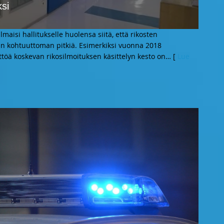
ksi
si hallitukselle huolensa siitä, että rikosten
kaan kohtuuttoman pitkiä. Esimerkiksi vuonna 2018
töä koskevan rikosilmoituksen käsittelyn kesto on
… [
Lue