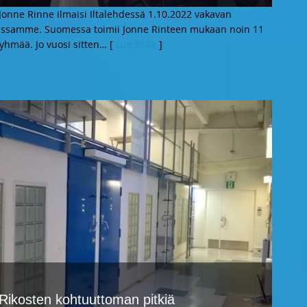
 Jonne Rinne ilmaisi Iltalehdessä 1.10.2022 vakavan
aassamme. Suomessa toimii Jonne Rinteen mukaan noin 11
ryhmää. Jo vuosi sitten
… [
Lue lisää
]
ikosten kohtuuttoman pitkiä