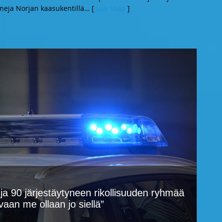
neja Norjan kaasukentillä
… [
Lue lisää
]
ja 90 järjestäytyneen rikollisuuden ryhmää
vaan me ollaan jo siellä”