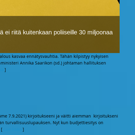
ä ei riitä kuitenkaan poliiseille 30 miljoonaa
alous kasvaa ennätysvauhtia. Tähän kilpistyy nykyisen
nministeri Annika Saarikon (sd.) johtaman hallituksen
ää
]
äme 7.9.2021) kirjoitukseeni ja väitti aiemman kirjoitukseni
vän turvallisuuslupauksen. Nyt kun budjettiesitys on
 [
Lue lisää
]