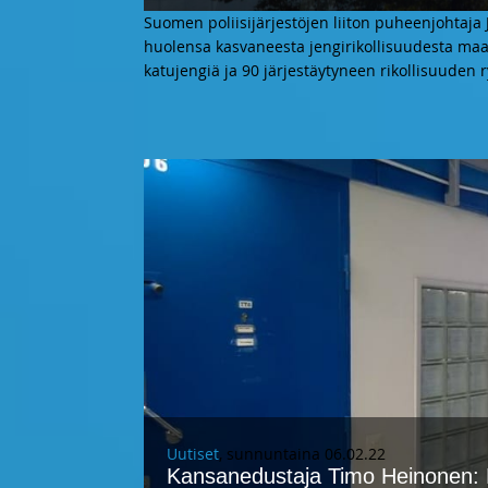
Suomen poliisijärjestöjen liiton puheenjohtaja
huolensa kasvaneesta jengirikollisuudesta m
katujengiä ja 90 järjestäytyneen rikollisuuden 
Uutiset
, sunnuntaina 06.02.22
Kansanedustaja Timo Heinonen: R