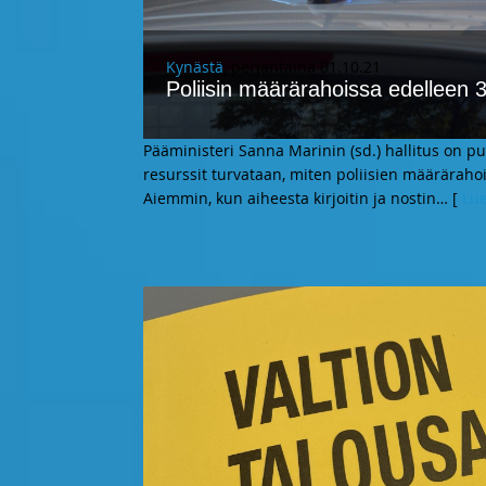
Kynästä
, perjantaina 01.10.21
Poliisin määrärahoissa edelleen 
Pääministeri Sanna Marinin (sd.) hallitus on puh
resurssit turvataan, miten poliisien määrärahoi
Aiemmin, kun aiheesta kirjoitin ja nostin
… [
Lue