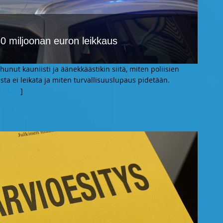
30 miljoonan euron leikkaus
unut kauniisti ja äänekkäästikin siitä, miten poliisien
sta ei leikata ja miten turvallisuuslupaus pidetään.
 lisää
]