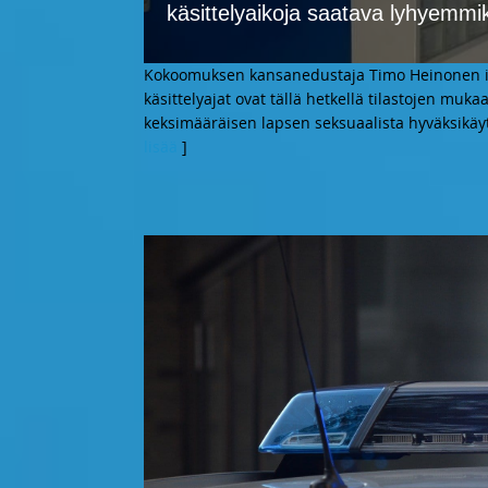
käsittelyaikoja saatava lyhyemmi
Kokoomuksen kansanedustaja Timo Heinonen ilmai
käsittelyajat ovat tällä hetkellä tilastojen mu
keksimääräisen lapsen seksuaalista hyväksikäyt
lisää
]