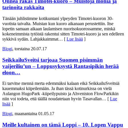
Onnea rakas Timotei-kuoro – Muistoja monia ja
tarinoita rakkaita
Tänään juhlistimme kotikuntani ylpeyden Timotei-kuoron 30-
vuotista taivalta. Muistan kun kuoro aikanaan perustettiin. Itse
lopetin samaan aikaan laulamisen nuorisokuorossamme, minkä
kokeneimmista tytöistä rakentui sitten Timotei-kuoro ja sen edelleen
sykkivä sydän. Lahjakkaimmat
… [
Lue lisää
]
Blogi
, torstaina 20.07.17
SeikkailuSveitsi tarjoaa Suomen pisimmän
vaijeriliu’un – Loppusyksystä Rantasipikin herää
eloon…
Ei tarvitse mennä merta edemmäksi kalaan eikä SeikkailuSveitsiä
kauemmaksi kiipeilemään. Ja ihan tässä kotinurkissa on vielä
Aulangon HugoPark -kiipeilypuisto ja Ahveniston FlowParkikin
niin voi todeta, että täällä noudatetaan hyvin Tasavallan
… [
Lue
lisää
]
Blogi
, maanantaina 01.05.17
Meille kultainen on tämä Loppi – 10. Lopen Vappu