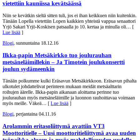
vietettiin kauniissa kevätsäässä
Niin se kevätkin sieltä sitten tuli, jos ei ihan keikkuen niin kuitenkin.
Tänään Lopella vietettiin Lopen kaikkien yhteistä vappua senaattori
Yrjö Sakari Yrjö-Koskisen patsaalla jo 10. kertaa ja minulla oli
… [
Lue lisää
]
Blogi
, sunnuntaina 18.12.16
Ilkka-papin Metsäkirkko tuo joulurauhan
metsäneläimillekin – Ja Timotein joulukonsertti
joulun sydämeenkin
Tänään polkumme kulki Eräsavun Metsäkirkkoon. Eräsavun pihalta
ulkotulet johdattelivat perinteen mukaan meidät metsäalttarin
roihujen äärelle. Ilkka-papin aikanaan aloittama perinne tuo
joulurauhan myös metsäneläimille ja luonnon rauhoittavaa voimaan
myös meille. Väkeä
… [
Lue lisää
]
Blogi
, perjantaina 04.11.16
Arolammin eritasoliittymä avattiin VT3
Moottoritielle – Uusi moottoritieliittymä avaa uuden
työpaikka-alueen ja myös mahdollisuuden uudelle