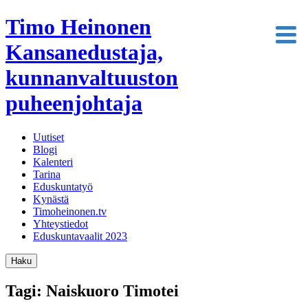
Timo Heinonen
Kansanedustaja,
kunnanvaltuuston
puheenjohtaja
Uutiset
Blogi
Kalenteri
Tarina
Eduskuntatyö
Kynästä
Timoheinonen.tv
Yhteystiedot
Eduskuntavaalit 2023
Haku
Tagi: Naiskuoro Timotei