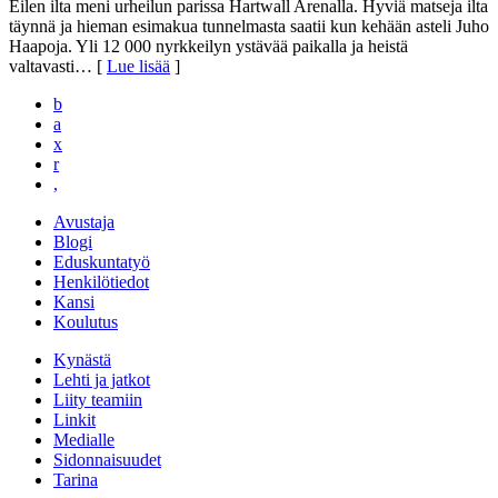
Eilen ilta meni urheilun parissa Hartwall Arenalla. Hyviä matseja ilta
täynnä ja hieman esimakua tunnelmasta saatii kun kehään asteli Juho
Haapoja. Yli 12 000 nyrkkeilyn ystävää paikalla ja heistä
valtavasti
… [
Lue lisää
]
b
a
x
r
,
Avustaja
Blogi
Eduskuntatyö
Henkilötiedot
Kansi
Koulutus
Kynästä
Lehti ja jatkot
Liity teamiin
Linkit
Medialle
Sidonnaisuudet
Tarina