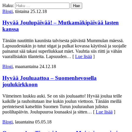
Haku:
Blogi
, tiistaina 25.12.18
Hyvää Joulupäivää! – Mutkamäkipäivää lasten
kanssa
Tänään nautittiin kauniista talvisesta päivästä Mummulan mäessä.
Lapsuudestakin jo tutut stigat ja pulkat kovassa käytössä ja suojalle
painanut sää takasi superliukkaat mäet. Vauhtia siis riitti ja vähän
vaarallisiakin tilanteita. Lapsuuden
… [
Lue lisää
]
Blogi
, maanantaina 24.12.18
Hyvää Jouluaattoa – Suomenhevosella
joulukirkkoon
Viimeinen luukku auki. Se on siis jouluaatto! Hyvää joulua teille
kaikille ja rauhoitutaan itse kukin joulun viettoon. Tänään meillä
perinteisesti katseltiin Suomen Turun joulurauhan julistus
puoliltapäivin. Joulupuuroa lounaaksi ja sitten
… [
Lue lisää
]
Blogi
, lauantaina 05.05.18