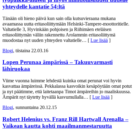
yhteydelle kantatie 54:ltä
Tänään oli hieno päivä kun sain olla kutsuvieraana mukana
avaamassa uutta eritasoliittymään Helsinki-Tampere-moottoritielle.
Valtatielle 3, Hyvinkään pohjoisen ja Riihimäen eteläisen
eritasoliittymän väliin rakennettu Arolammin eritasoliittymä
muodostaa nyt uuden yhteyden valtatielle
… [
Lue lisää
]
Blogi
, tiistaina 22.03.16
Lopen Perunaa ämpärissä – Takuuvarmasti
lähiruokaa
Viime vuonna luimme lehdestä kuinka omat perunat voi hyvin
kasvattaa ämpäreissä. Pekkalassa kasvoikin kesäpöytään omat potut
ja nyt päätimme, että laitetaanpa Timot ämpäreihin jo maaliskuussa.
Ämpärit nyt täytetty hyvällä kasvumullalla
… [
Lue lisää
]
Blogi
, sunnuntaina 20.12.15
Robert Helenius vs. Franz Rill Hartwall Arenalla –
Vaikean kautta kohti maailmanmestaruutta