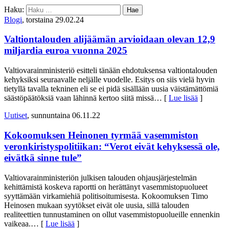
Haku:
Blogi
, torstaina 29.02.24
Valtiontalouden alijäämän arvioidaan olevan 12,9
miljardia euroa vuonna 2025
Valtiovarainministeriö esitteli tänään ehdotuksensa valtiontalouden
kehyksiksi seuraavalle neljälle vuodelle. Esitys on siis vielä hyvin
tietyllä tavalla tekninen eli se ei pidä sisällään uusia väistämättömiä
säästöpäätöksiä vaan lähinnä kertoo siitä missä
… [
Lue lisää
]
Uutiset
, sunnuntaina 06.11.22
Kokoomuksen Heinonen tyrmää vasemmiston
veronkiristyspolitiikan: “Verot eivät kehyksessä ole,
eivätkä sinne tule”
Valtiovarainministeriön julkisen talouden ohjausjärjestelmän
kehittämistä koskeva raportti on herättänyt vasemmistopuolueet
syyttämään virkamiehiä politisoitumisesta. Kokoomuksen Timo
Heinosen mukaan syytökset eivät ole uusia, sillä talouden
realiteettien tunnustaminen on ollut vasemmistopuolueille ennenkin
vaikeaa.
… [
Lue lisää
]