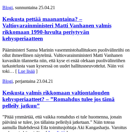
Blogi
, sunnuntaina 25.04.21
Keskusta pettää maanantaina? –
Valtiovarainministeri Matti Vanhanen valmis
rikkomaan 1990-luvulta periytyvän
kehysperiaatteen
Pääministeri Sanna Marinin vasemmistohallituksen puolivälinriihi on
ollut ihmeellinen näytelmä. Valtiovarainministeri Matti Vanhanen
kuvasikin tilannetta niin, että kyse ei enää olekaan puolivälinriihen
tarkastelusta vaan kyseessä on uudet hallitusneuvottelut. Näin voi
toki
… [
Lue lisää
]
Blogi
, perjantaina 23.04.21
Keskusta valmis rikkomaan valtiontalouden
kehysperiaatteet? – ”Romahdus tulee jos tämä
pelleily jatkuu”
”Pitää ymmärtää, että vaikka romahdus ei tule huomenna, jonain
päivänä se tulee, jos tällaista pelleilyä jatketaan.” Näin toteaa
aamulla Iltalehdessä Etla toimitusjohtaja Aki Kangasharju. Varoitus