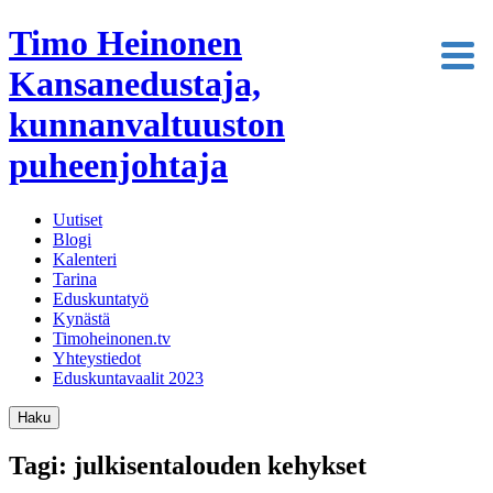
Timo Heinonen
Kansanedustaja,
kunnanvaltuuston
puheenjohtaja
Uutiset
Blogi
Kalenteri
Tarina
Eduskuntatyö
Kynästä
Timoheinonen.tv
Yhteystiedot
Eduskuntavaalit 2023
Haku
Tagi: julkisentalouden kehykset