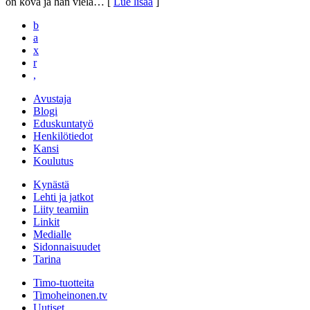
on kova ja hän vielä
… [
Lue lisää
]
b
a
x
r
,
Avustaja
Blogi
Eduskuntatyö
Henkilötiedot
Kansi
Koulutus
Kynästä
Lehti ja jatkot
Liity teamiin
Linkit
Medialle
Sidonnaisuudet
Tarina
Timo-tuotteita
Timoheinonen.tv
Uutiset