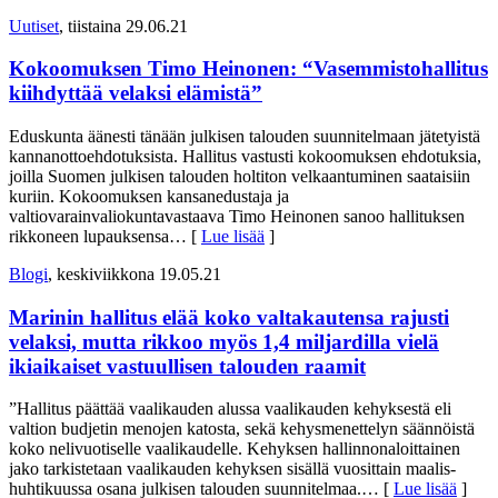
Uutiset
, tiistaina 29.06.21
Kokoomuksen Timo Heinonen: “Vasemmistohallitus
kiihdyttää velaksi elämistä”
Eduskunta äänesti tänään julkisen talouden suunnitelmaan jätetyistä
kannanottoehdotuksista. Hallitus vastusti kokoomuksen ehdotuksia,
joilla Suomen julkisen talouden holtiton velkaantuminen saataisiin
kuriin. Kokoomuksen kansanedustaja ja
valtiovarainvaliokuntavastaava Timo Heinonen sanoo hallituksen
rikkoneen lupauksensa
… [
Lue lisää
]
Blogi
, keskiviikkona 19.05.21
Marinin hallitus elää koko valtakautensa rajusti
velaksi, mutta rikkoo myös 1,4 miljardilla vielä
ikiaikaiset vastuullisen talouden raamit
”Hallitus päättää vaalikauden alussa vaalikauden kehyksestä eli
valtion budjetin menojen katosta, sekä kehysmenettelyn säännöistä
koko nelivuotiselle vaalikaudelle. Kehyksen hallinnonaloittainen
jako tarkistetaan vaalikauden kehyksen sisällä vuosittain maalis-
huhtikuussa osana julkisen talouden suunnitelmaa.
… [
Lue lisää
]